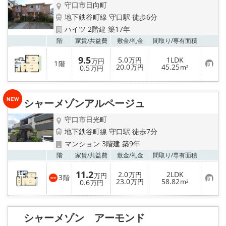
守口市日向町
地下鉄谷町線 守口駅 徒歩6分
ハイツ 2階建 築17年
お気
階
家賃/
共益費
敷金/
礼金
間取り/
専有面積
9.5
5.0
1LDK
万円
万円
1
階
お
20.0
45.25
0.5
万円
m²
万円
気
に
入
り
シャーメゾンアルページュ
登
録
守口市日光町
地下鉄谷町線 守口駅 徒歩7分
マンション 3階建 築9年
お気
階
家賃/
共益費
敷金/
礼金
間取り/
専有面積
11.2
2.0
2LDK
万円
万円
3
階
お
23.0
58.82
0.6
万円
m²
万円
気
に
入
り
シャーメゾン アーモンド
登
録