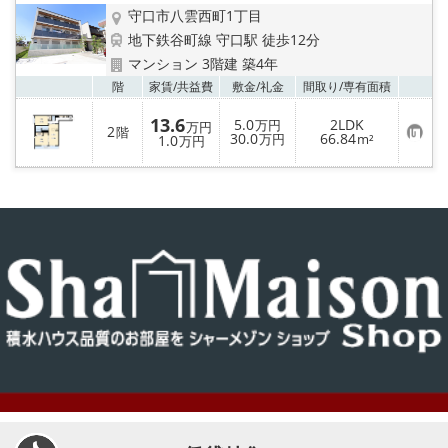
守口市八雲西町1丁目
地下鉄谷町線 守口駅 徒歩12分
マンション 3階建 築4年
お気
階
家賃/
共益費
敷金/
礼金
間取り/
専有面積
13.6
5.0
2LDK
万円
万円
2
階
お
30.0
66.84
1.0
万円
m²
万円
気
に
入
り
登
録