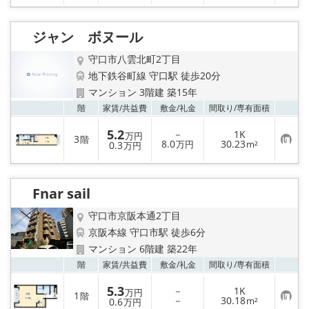
に
入
り
ジャン ボヌール
登
録
守口市八雲北町2丁目
地下鉄谷町線 守口駅 徒歩20分
マンション 3階建 築15年
お気
階
家賃/
共益費
敷金/
礼金
間取り/
専有面積
5.2
－
1K
万円
3
階
お
8.0
30.23
0.3
万円
m²
万円
気
に
入
り
Fnar sail
登
録
守口市京阪本通2丁目
京阪本線 守口市駅 徒歩6分
マンション 6階建 築22年
お気
階
家賃/
共益費
敷金/
礼金
間取り/
専有面積
5.3
－
1K
万円
1
階
お
－
30.18
0.6
m²
万円