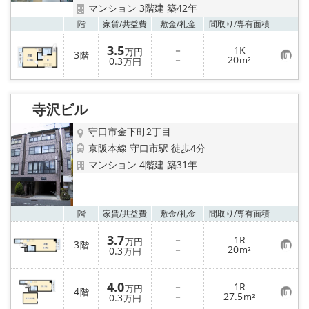
LINE公式アカウント
マンション 3階建 築42年
お気
階
家賃/
共益費
敷金/
礼金
間取り/
専有面積
Instagram
3.5
－
1K
万円
3
階
お
－
20
0.3
m²
万円
店舗情報·アクセス
気
に
入
り
会社概要
寺沢ビル
登
録
守口市金下町2丁目
メールでお問い合わせ
京阪本線 守口市駅 徒歩4分
マンション 4階建 築31年
お気
階
家賃/
共益費
敷金/
礼金
間取り/
専有面積
3.7
－
1R
万円
3
階
お
－
20
0.3
m²
万円
気
に
入
4.0
－
1R
り
万円
4
階
お
－
27.5
登
0.3
m²
万円
気
録