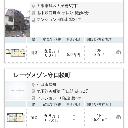
大阪市旭区太子橋3丁目
地下鉄谷町線 守口駅 徒歩7分
マンション 4階建 築28年
お気
階
家賃/
共益費
敷金/
礼金
間取り/
専有面積
6.0
－
2K
万円
4
階
お
6.0
32
0.3
万円
m²
万円
気
に
入
り
レーヴメゾン守口松町
登
録
守口市松町
地下鉄谷町線 守口駅 徒歩2分
マンション 10階建 築8年
お気
階
家賃/
共益費
敷金/
礼金
間取り/
専有面積
6.3
－
1K
万円
6
階
お
－
26.44
0.7
m²
万円
気
に