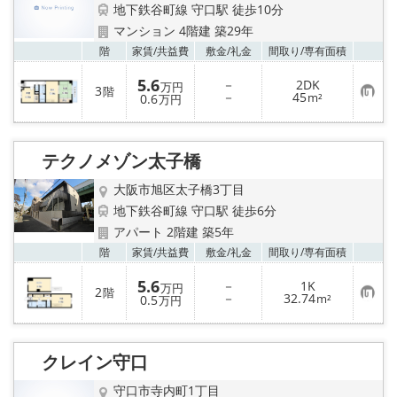
地下鉄谷町線 守口駅 徒歩10分
マンション 4階建 築29年
お気
階
家賃/
共益費
敷金/
礼金
間取り/
専有面積
5.6
－
2DK
万円
3
階
お
－
45
0.6
m²
万円
気
に
入
り
テクノメゾン太子橋
登
録
大阪市旭区太子橋3丁目
地下鉄谷町線 守口駅 徒歩6分
アパート 2階建 築5年
お気
階
家賃/
共益費
敷金/
礼金
間取り/
専有面積
5.6
－
1K
万円
2
階
お
－
32.74
0.5
m²
万円
気
に
入
り
クレイン守口
登
録
守口市寺内町1丁目