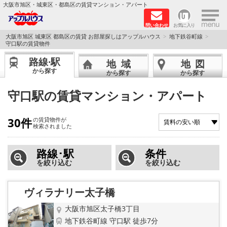
×
大阪市旭区・城東区・都島区の賃貸マンション・アパート
問い合わせ
お気に入り
TOPページ
大阪市旭区 城東区 都島区の賃貸 お部屋探しはアップルハウス
地下鉄谷町線
守口駅の賃貸物件
シャーメゾン
路線·駅
地域
地図
から探す
から探す
から探す
路線·駅から探す
守口駅の賃貸マンション・アパート
地域から探す
30件
の賃貸物件が
検索されました
地図から探す
路線･駅
条件
スタッフ
を絞り込む
を絞り込む
BLOG
ヴィラナリー太子橋
RECRUIT
大阪市旭区太子橋3丁目
地下鉄谷町線 守口駅 徒歩7分