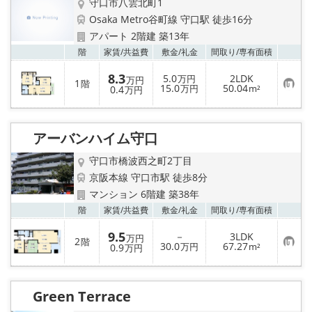
守口市八雲北町1
Osaka Metro谷町線 守口駅 徒歩16分
アパート 2階建 築13年
お気
階
家賃/
共益費
敷金/
礼金
間取り/
専有面積
8.3
5.0
2LDK
万円
万円
1
階
お
15.0
50.04
0.4
万円
m²
万円
気
に
入
り
アーバンハイム守口
登
録
守口市橋波西之町2丁目
京阪本線 守口市駅 徒歩8分
マンション 6階建 築38年
お気
階
家賃/
共益費
敷金/
礼金
間取り/
専有面積
9.5
－
3LDK
万円
2
階
お
30.0
67.27
0.9
万円
m²
万円
気
に
入
り
Green Terrace
登
録