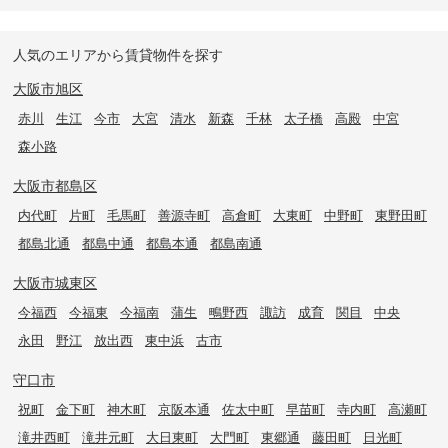
人気のエリアから賃貸物件を探す
大阪市旭区
赤川
生江
今市
大宮
清水
新森
千林
太子橋
高殿
中宮
森小路
大阪市都島区
内代町
片町
毛馬町
善源寺町
高倉町
大東町
中野町
東野田町
都島北通
都島中通
都島本通
都島南通
大阪市城東区
今福西
今福東
今福南
蒲生
鴫野西
諏訪
成育
関目
中央
永田
野江
放出西
東中浜
古市
守口市
祝町
金下町
神木町
京阪本通
佐太中町
早苗町
寺内町
高瀬町
滝井西町
滝井元町
大日東町
大門町
東郷通
藤田町
日光町