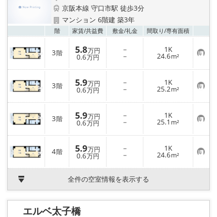
京阪本線 守口市駅 徒歩3分
マンション 6階建 築3年
お気
階
家賃/
共益費
敷金/
礼金
間取り/
専有面積
5.8
－
1K
万円
3
階
お
－
24.6
0.6
m²
万円
気
に
入
5.9
－
1K
り
万円
3
階
お
－
25.2
登
0.6
m²
万円
気
録
に
入
5.9
－
1K
り
万円
3
階
お
－
25.1
登
0.6
m²
万円
気
録
に
入
5.9
－
1K
り
万円
4
階
お
－
24.6
登
0.6
m²
万円
気
録
に
入
全件の空室情報を表示する
り
登
録
エルベ太子橋