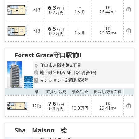
入
6.3
－
1K
り
万円
8
階
お
1
26.44
登
0.7
ヶ月
m²
万円
気
録
に
入
6.5
－
1K
り
万円
6
階
お
1
26.87
登
0.7
ヶ月
m²
万円
気
録
に
入
り
Forest Grace守口駅前Ⅱ
登
録
守口市京阪本通2丁目
地下鉄谷町線 守口駅 徒歩1分
マンション 12階建 築8年
お気
階
家賃/
共益費
敷金/
礼金
間取り/
専有面積
7.6
－
1K
万円
12
階
お
10.0
29.41
0.9
万円
m²
万円
気
に
入
り
Sha Maison 稔
登
録