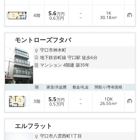
気
に
入
5.6
－
1K
り
万円
4
階
お
－
30.18
登
0.6
m²
万円
気
録
に
入
り
モントローズフタバ
登
録
守口市神木町
地下鉄谷町線 守口駅 徒歩6分
マンション 4階建 築35年
お気
階
家賃/
共益費
敷金/
礼金
間取り/
専有面積
5.5
－
1DK
万円
3
階
お
－
26.55
0.5
m²
万円
気
に
入
り
エルフラット
登
録
守口市八雲西町1丁目