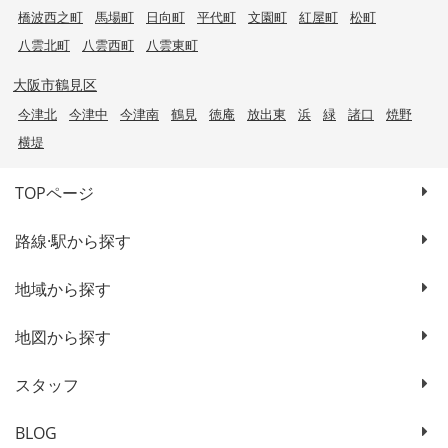
橋波西之町
馬場町
日向町
平代町
文園町
紅屋町
松町
八雲北町
八雲西町
八雲東町
大阪市鶴見区
今津北
今津中
今津南
鶴見
徳庵
放出東
浜
緑
諸口
焼野
横堤
TOPページ
路線·駅から探す
地域から探す
地図から探す
スタッフ
BLOG