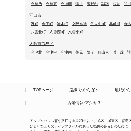
今福西
今福東
今福南
蒲生
鴫野西
諏訪
成育
関
守口市
祝町
金下町
神木町
京阪本通
佐太中町
早苗町
寺
八雲北町
八雲西町
八雲東町
大阪市鶴見区
今津北
今津中
今津南
鶴見
徳庵
放出東
浜
緑
諸
TOPページ
路線·駅から探す
地域か
店舗情報·アクセス
アップルハウス森小路店は創業25年以上、旭区・城東区・都島
ひとりひとりのライフスタイルにあった理想の暮らしのために