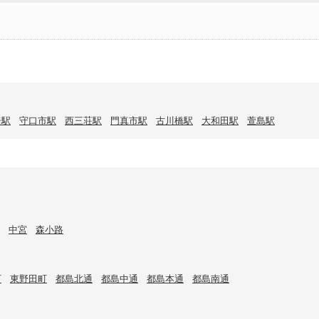
居駅
守口市駅
西三荘駅
門真市駅
古川橋駅
大和田駅
萱島駅
中宮
森小路
町
東野田町
都島北通
都島中通
都島本通
都島南通