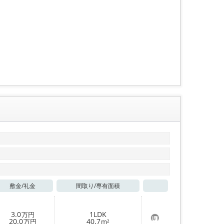
り
登
録
敷金/
礼金
間取り/
専有面積
お気に入り
3.0
1LDK
万円
お
20.0
40.7
万円
m²