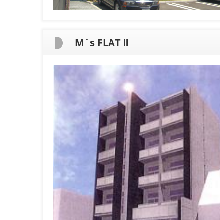
M`s FLAT Ⅱ