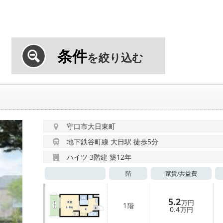
条件
を絞り込む
守口市大日東町
地下鉄谷町線 大日駅 徒歩5分
ハイツ 3階建 築12年
階
家賃/
共益費
5.2
万円
1
階
0.4
万円