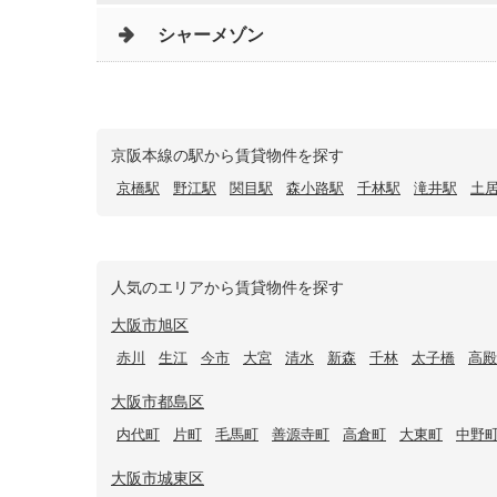
シャーメゾン
京阪本線の駅から賃貸物件を探す
京橋駅
野江駅
関目駅
森小路駅
千林駅
滝井駅
土
人気のエリアから賃貸物件を探す
大阪市旭区
赤川
生江
今市
大宮
清水
新森
千林
太子橋
高殿
大阪市都島区
内代町
片町
毛馬町
善源寺町
高倉町
大東町
中野
大阪市城東区