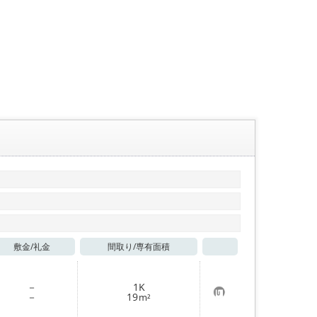
敷金/
礼金
間取り/
専有面積
お気に入り
－
1K
お
－
19
m²
気
に