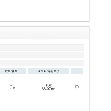
入
り
登
録
敷金/
礼金
間取り/
専有面積
お気に入り
－
1DK
お
1
33.07
ヶ月
m²
気
に
入
り
登
録