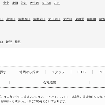
目
中央
永田
野江
放出西
東中浜
古市
内町
高瀬町
滝井西町
滝井元町
大日東町
大門町
東郷通
藤田町
橋
口
焼野
横堤
ら探す
地図から探す
スタッフ
BLOG
REC
会社概要
区、守口市を中心に賃貸マンション、アパート、ハイツ、貸家等の賃貸物件を多数
、お客様へ寄り添った丁寧な対応を心がけております。