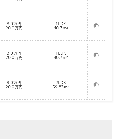
気
に
入
り
登
3.0
1LDK
万円
録
お
20.0
40.7
万円
m²
気
に
入
り
登
3.0
1LDK
万円
録
お
20.0
40.7
万円
m²
気
に
入
り
登
3.0
2LDK
万円
録
お
20.0
59.83
万円
m²
気
に
入
り
登
録