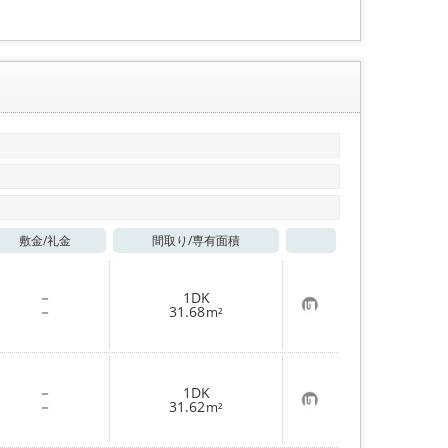
敷金/
礼金
間取り/
専有面積
お気に入り
－
1DK
お
－
31.68
m²
気
に
入
り
登
－
1DK
録
お
－
31.62
m²
気
に
入