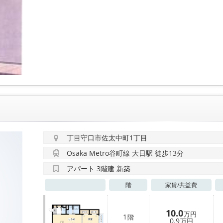
丁目守口市佐太中町1丁目
Osaka Metro谷町線 大日駅 徒歩13分
アパート 3階建 新築
階
家賃/
共益費
10.0
万円
1
階
0.9
万円