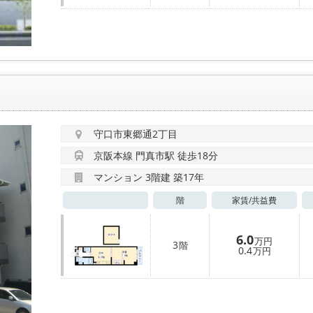
守口市東郷通2丁目
京阪本線 門真市駅 徒歩18分
マンション 3階建 築17年
階
家賃/
共益費
6.0
万円
3
階
0.4
万円