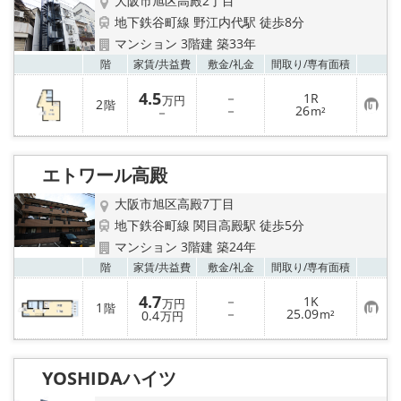
大阪市旭区高殿2丁目
地下鉄谷町線 野江内代駅 徒歩8分
マンション 3階建 築33年
お気
階
家賃/
共益費
敷金/
礼金
間取り/
専有面積
4.5
－
1R
万円
2
階
お
－
26
－
m²
気
に
入
り
エトワール高殿
登
録
大阪市旭区高殿7丁目
地下鉄谷町線 関目高殿駅 徒歩5分
マンション 3階建 築24年
お気
階
家賃/
共益費
敷金/
礼金
間取り/
専有面積
4.7
－
1K
万円
1
階
お
－
25.09
0.4
m²
万円
気
に
入
り
YOSHIDAハイツ
登
録