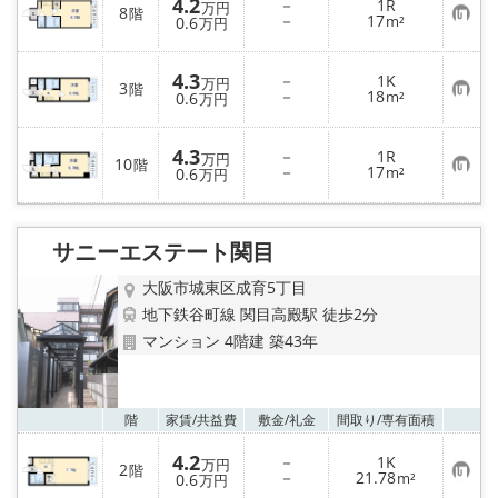
4.2
－
1R
り
万円
8
階
お
－
17
登
0.6
m²
万円
気
録
に
入
4.3
－
1K
り
万円
3
階
お
－
18
登
0.6
m²
万円
気
録
に
入
4.3
－
1R
り
万円
10
階
お
－
17
登
0.6
m²
万円
気
録
に
入
り
サニーエステート関目
登
録
大阪市城東区成育5丁目
地下鉄谷町線 関目高殿駅 徒歩2分
マンション 4階建 築43年
お気
階
家賃/
共益費
敷金/
礼金
間取り/
専有面積
4.2
－
1K
万円
2
階
お
－
21.78
0.6
m²
万円
気