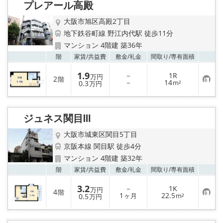
LINE公式アカウント
プレアール高殿
大阪市旭区高殿2丁目
Instagram
地下鉄谷町線 野江内代駅 徒歩11分
マンション 4階建 築36年
店舗情報·アクセス
お気
階
家賃/
共益費
敷金/
礼金
間取り/
専有面積
会社概要
1.9
－
1R
万円
2
階
お
－
14
0.3
m²
万円
気
に
メールでお問い合わせ
入
り
ジュネス関目Ⅲ
登
録
大阪市城東区関目5丁目
京阪本線 関目駅 徒歩4分
マンション 4階建 築32年
お気
階
家賃/
共益費
敷金/
礼金
間取り/
専有面積
3.2
－
1K
万円
4
階
お
1
22.5
0.5
ヶ月
m²
万円
気
に
入
り