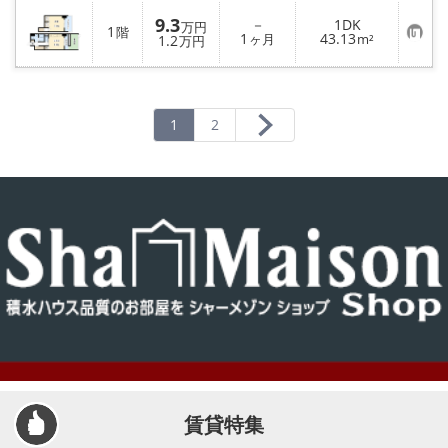
入
9.3
－
1DK
り
万円
1
階
お
1
43.13
登
1.2
ヶ月
m²
万円
気
録
に
入
り
登
録
1
2
賃貸特集