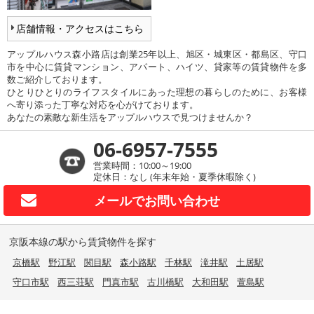
店舗情報・アクセスはこちら
アップルハウス森小路店は創業25年以上、旭区・城東区・都島区、守口
市を中心に賃貸マンション、アパート、ハイツ、貸家等の賃貸物件を多
数ご紹介しております。
ひとりひとりのライフスタイルにあった理想の暮らしのために、お客様
へ寄り添った丁寧な対応を心がけております。
あなたの素敵な新生活をアップルハウスで見つけませんか？
06-6957-7555
営業時間：10:00～19:00
定休日：なし (年末年始・夏季休暇除く)
メールで
お問い合わせ
京阪本線の駅から賃貸物件を探す
京橋駅
野江駅
関目駅
森小路駅
千林駅
滝井駅
土居駅
守口市駅
西三荘駅
門真市駅
古川橋駅
大和田駅
萱島駅