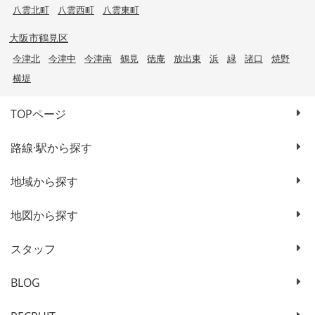
八雲北町
八雲西町
八雲東町
大阪市鶴見区
今津北
今津中
今津南
鶴見
徳庵
放出東
浜
緑
諸口
焼野
横堤
TOPページ
路線·駅から探す
地域から探す
地図から探す
スタッフ
BLOG