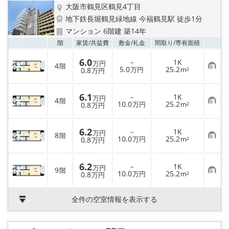
大阪市鶴見区鶴見4丁目
地下鉄長堀鶴見緑地線 今福鶴見駅 徒歩1分
マンション 6階建 築14年
お気
階
家賃/
共益費
敷金/
礼金
間取り/
専有面積
6.0
－
1K
万円
4
階
お
5.0
25.2
0.8
万円
m²
万円
気
に
入
6.1
－
1K
り
万円
4
階
お
10.0
25.2
登
0.8
万円
m²
万円
気
録
に
入
6.2
－
1K
り
万円
8
階
お
10.0
25.2
登
0.8
万円
m²
万円
気
録
に
入
6.2
－
1K
り
万円
9
階
お
10.0
25.2
登
0.8
万円
m²
万円
気
録
に
入
全件の空室情報を表示する
り
登
録