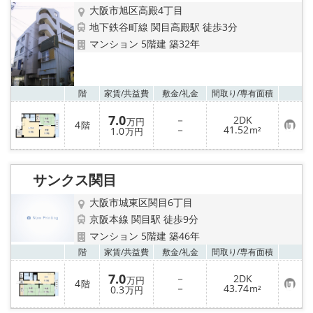
大阪市旭区高殿4丁目
地下鉄谷町線 関目高殿駅 徒歩3分
マンション 5階建 築32年
お気
階
家賃/
共益費
敷金/
礼金
間取り/
専有面積
7.0
－
2DK
万円
4
階
お
－
41.52
1.0
m²
万円
気
に
入
り
サンクス関目
登
録
大阪市城東区関目6丁目
京阪本線 関目駅 徒歩9分
マンション 5階建 築46年
お気
階
家賃/
共益費
敷金/
礼金
間取り/
専有面積
7.0
－
2DK
万円
4
階
お
－
43.74
0.3
m²
万円
気
に