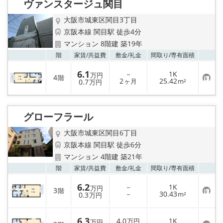
ヴァンスタージュ関目
大阪市城東区関目3丁目
京阪本線 関目駅 徒歩4分
マンション 8階建 築19年
お気
階
家賃/
共益費
敷金/
礼金
間取り/
専有面積
6.1
－
1K
万円
4
階
お
2
25.42
0.7
ヶ月
m²
万円
気
に
入
り
グローフラール
登
録
大阪市城東区関目6丁目
京阪本線 関目駅 徒歩6分
マンション 4階建 築21年
お気
階
家賃/
共益費
敷金/
礼金
間取り/
専有面積
6.2
－
1K
万円
3
階
お
－
30.43
0.3
m²
万円
気
に
入
6.3
4.0
1K
り
万円
万円