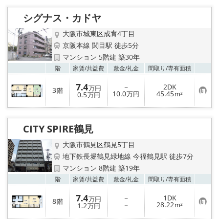
入
り
シグナス・カドヤ
登
録
大阪市城東区成育4丁目
京阪本線 関目駅 徒歩5分
マンション 5階建 築30年
お気
階
家賃/
共益費
敷金/
礼金
間取り/
専有面積
7.4
－
2DK
万円
3
階
お
10.0
45.45
0.5
万円
m²
万円
気
に
入
り
CITY SPIRE鶴見
登
録
大阪市鶴見区鶴見5丁目
地下鉄長堀鶴見緑地線 今福鶴見駅 徒歩7分
マンション 8階建 築19年
お気
階
家賃/
共益費
敷金/
礼金
間取り/
専有面積
7.4
－
1DK
万円
8
階
お
－
28.22
1.2
m²
万円
気
に