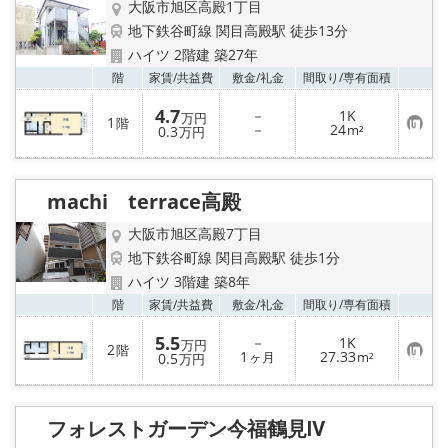
大阪市旭区高殿1丁目
地下鉄谷町線 関目高殿駅 徒歩13分
ハイツ 2階建 築27年
お気
階
家賃/
共益費
敷金/
礼金
間取り/
専有面積
4.7
－
1K
万円
1
階
お
－
24
0.3
m²
万円
気
に
入
り
machi terrace高殿
登
録
大阪市旭区高殿7丁目
地下鉄谷町線 関目高殿駅 徒歩1分
ハイツ 3階建 築8年
お気
階
家賃/
共益費
敷金/
礼金
間取り/
専有面積
5.5
－
1K
万円
2
階
お
1
27.33
0.5
ヶ月
m²
万円
気
に
入
り
フォレストガーデン今福鶴見Ⅳ
登
録