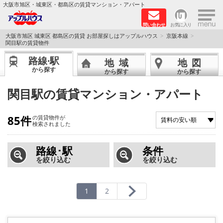
×
大阪市旭区・城東区・都島区の賃貸マンション・アパート
問い合わせ
お気に入り
TOPページ
大阪市旭区 城東区 都島区の賃貸 お部屋探しはアップルハウス
京阪本線
関目駅の賃貸物件
シャーメゾン
路線·駅
地域
地図
から探す
から探す
から探す
路線·駅から探す
関目駅の賃貸マンション・アパート
地域から探す
85件
の賃貸物件が
検索されました
地図から探す
路線･駅
条件
スタッフ
を絞り込む
を絞り込む
BLOG
1
2
RECRUIT