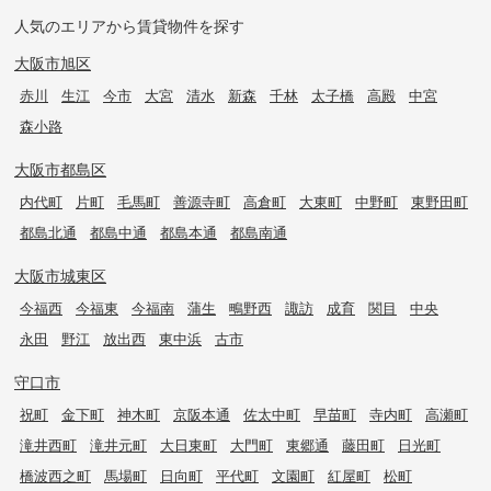
人気のエリアから賃貸物件を探す
大阪市旭区
赤川
生江
今市
大宮
清水
新森
千林
太子橋
高殿
中宮
森小路
大阪市都島区
内代町
片町
毛馬町
善源寺町
高倉町
大東町
中野町
東野田町
都島北通
都島中通
都島本通
都島南通
大阪市城東区
今福西
今福東
今福南
蒲生
鴫野西
諏訪
成育
関目
中央
永田
野江
放出西
東中浜
古市
守口市
祝町
金下町
神木町
京阪本通
佐太中町
早苗町
寺内町
高瀬町
滝井西町
滝井元町
大日東町
大門町
東郷通
藤田町
日光町
橋波西之町
馬場町
日向町
平代町
文園町
紅屋町
松町