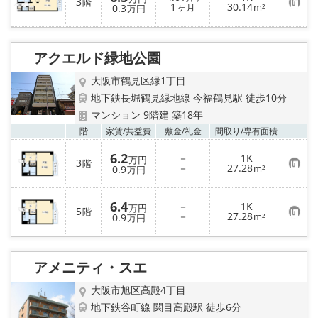
3
階
お
1
30.14
登
0.3
ヶ月
m²
万円
気
録
に
入
り
アクエルド緑地公園
登
録
大阪市鶴見区緑1丁目
地下鉄長堀鶴見緑地線 今福鶴見駅 徒歩10分
マンション 9階建 築18年
お気
階
家賃/
共益費
敷金/
礼金
間取り/
専有面積
6.2
－
1K
万円
3
階
お
－
27.28
0.9
m²
万円
気
に
入
6.4
－
1K
り
万円
5
階
お
－
27.28
登
0.9
m²
万円
気
録
に
入
り
アメニティ・スエ
登
録
大阪市旭区高殿4丁目
地下鉄谷町線 関目高殿駅 徒歩6分