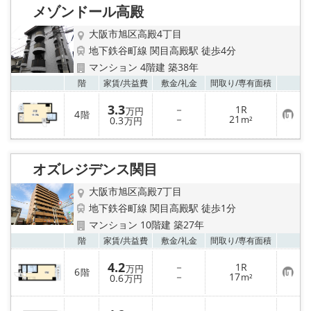
メゾンドール高殿
登
録
大阪市旭区高殿4丁目
地下鉄谷町線 関目高殿駅 徒歩4分
マンション 4階建 築38年
お気
階
家賃/
共益費
敷金/
礼金
間取り/
専有面積
3.3
－
1R
万円
4
階
お
－
21
0.3
m²
万円
気
に
入
り
オズレジデンス関目
登
録
大阪市旭区高殿7丁目
地下鉄谷町線 関目高殿駅 徒歩1分
マンション 10階建 築27年
お気
階
家賃/
共益費
敷金/
礼金
間取り/
専有面積
4.2
－
1R
万円
6
階
お
－
17
0.6
m²
万円
気
に
入