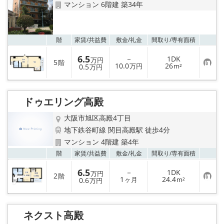
マンション 6階建 築34年
お気
階
家賃/
共益費
敷金/
礼金
間取り/
専有面積
6.5
－
1DK
万円
5
階
お
10.0
26
0.5
万円
m²
万円
気
に
入
り
ドゥエリング高殿
登
録
大阪市旭区高殿4丁目
地下鉄谷町線 関目高殿駅 徒歩4分
マンション 4階建 築4年
お気
階
家賃/
共益費
敷金/
礼金
間取り/
専有面積
6.5
－
1DK
万円
2
階
お
1
24.4
0.6
ヶ月
m²
万円
気
に
入
り
ネクスト高殿
登
録