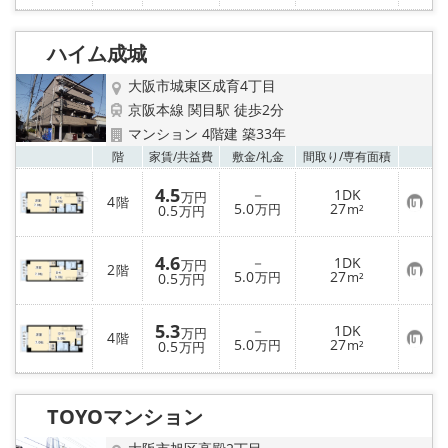
に
入
り
ハイム成城
登
録
大阪市城東区成育4丁目
京阪本線 関目駅 徒歩2分
マンション 4階建 築33年
お気
階
家賃/
共益費
敷金/
礼金
間取り/
専有面積
4.5
－
1DK
万円
4
階
お
5.0
27
0.5
万円
m²
万円
気
に
入
4.6
－
1DK
り
万円
2
階
お
5.0
27
登
0.5
万円
m²
万円
気
録
に
入
5.3
－
1DK
り
万円
4
階
お
5.0
27
登
0.5
万円
m²
万円
気
録
に
入
り
TOYOマンション
登
録