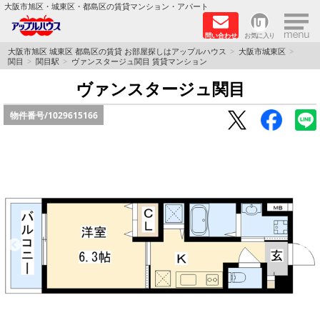
×
大阪市旭区・城東区・都島区の賃貸マンション・アパート
問い合わせ
お気に入り
TOPページ
大阪市旭区 城東区 都島区の賃貸 お部屋探しはアップルハウス
大阪市城東区
関目
関目駅
ヴァンスタージュ関目 賃貸マンション
シャーメゾン
ヴァンスタージュ関目
物件番号/
1029615166
路線·駅から探す
地域から探す
地図から探す
スタッフ
BLOG
RECRUIT