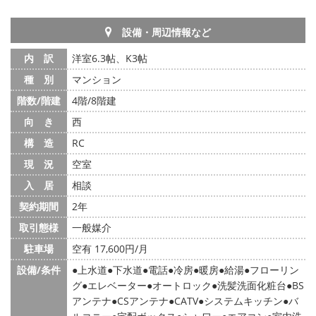
設備・周辺情報など
内 訳
洋室6.3帖、K3帖
種 別
マンション
階数/階建
4階/8階建
向 き
西
構 造
RC
現 況
空室
入 居
相談
契約期間
2年
取引態様
一般媒介
駐車場
空有 17,600円/月
設備/条件
上水道
下水道
電話
冷房
暖房
給湯
フローリン
グ
エレベーター
オートロック
洗髪洗面化粧台
BS
アンテナ
CSアンテナ
CATV
システムキッチン
バ