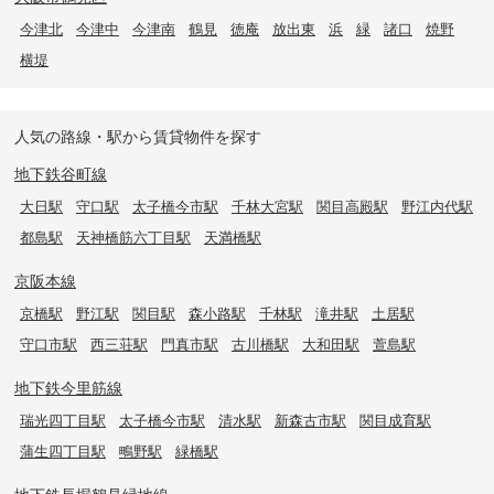
今津北
今津中
今津南
鶴見
徳庵
放出東
浜
緑
諸口
焼野
横堤
人気の路線・駅から賃貸物件を探す
地下鉄谷町線
大日駅
守口駅
太子橋今市駅
千林大宮駅
関目高殿駅
野江内代駅
都島駅
天神橋筋六丁目駅
天満橋駅
京阪本線
京橋駅
野江駅
関目駅
森小路駅
千林駅
滝井駅
土居駅
守口市駅
西三荘駅
門真市駅
古川橋駅
大和田駅
萱島駅
地下鉄今里筋線
瑞光四丁目駅
太子橋今市駅
清水駅
新森古市駅
関目成育駅
蒲生四丁目駅
鴫野駅
緑橋駅