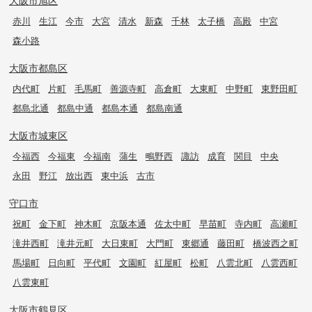
大阪市旭区
赤川
生江
今市
大宮
清水
新森
千林
太子橋
高殿
中宮
森小路
大阪市都島区
内代町
片町
毛馬町
善源寺町
高倉町
大東町
中野町
東野田町
都島北通
都島中通
都島本通
都島南通
大阪市城東区
今福西
今福東
今福南
蒲生
鴫野西
諏訪
成育
関目
中央
永田
野江
放出西
東中浜
古市
守口市
祝町
金下町
神木町
京阪本通
佐太中町
早苗町
寺内町
高瀬町
滝井西町
滝井元町
大日東町
大門町
東郷通
藤田町
橋波西之町
馬場町
日向町
平代町
文園町
紅屋町
松町
八雲北町
八雲西町
八雲東町
大阪市鶴見区