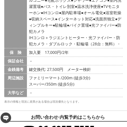
ルコニー
宅配ボックス
シャワー
エアコン
室内洗
濯置場
バス・トイレ別室
温水洗浄便座
TVモニタ
ーホン
IHコンロ
屋内駐車場
オール電化
浴室乾燥
収納スペース
インターネット対応
洗面所独立
デ
ィンプルキー
駐輪場
バイク置場
光ファイバー
防
犯カメラ
IHコンロ＋ラジエントヒーター・光ファイバー・防
犯カメラ・ダブルロック・駐輪場（28台：無料）・
保 険
加入要 17,000円/2年
保証会社
－
金銭備考
鍵交換代: 27,500円
メーター検針
周辺施設
ファミリーマート/200m (徒歩3分)
スーパー/350m (徒歩5分)
大学など
－
表示の情報と現況に差異がある場合は現況優先となります。
お問い合わせ·内覧予約は
こちらから