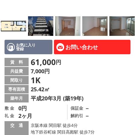
LINE公式アカウント
Instagram
店舗情報·アクセス
会社概要
お気に入り
お問い合わせ
登録
メールでお問い合わせ
61,000
円
賃 料
7,000円
共益費
1K
間取り
25.42㎡
専有面積
平成20年3月 (築19年)
築年月
0円
－
敷 金
保証金
2ヶ月
－
礼 金
解約引
交 通
京阪本線 関目駅 徒歩4分
地下鉄谷町線 関目高殿駅 徒歩7分