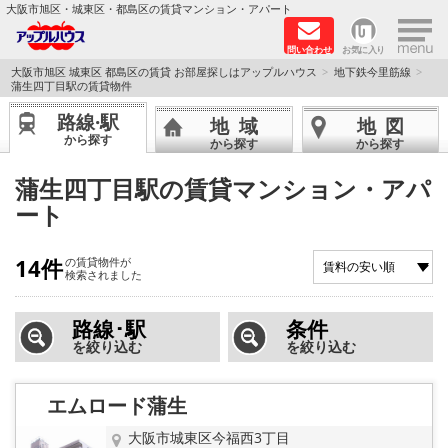
×
大阪市旭区・城東区・都島区の賃貸マンション・アパート
問い合わせ
お気に入り
TOPページ
大阪市旭区 城東区 都島区の賃貸 お部屋探しはアップルハウス
地下鉄今里筋線
蒲生四丁目駅の賃貸物件
シャーメゾン
路線·駅
地域
地図
から探す
から探す
から探す
路線·駅から探す
蒲生四丁目駅の賃貸マンション・アパ
ート
地域から探す
地図から探す
14件
の賃貸物件が
検索されました
スタッフ
路線･駅
条件
を絞り込む
を絞り込む
BLOG
エムロード蒲生
RECRUIT
大阪市城東区今福西3丁目