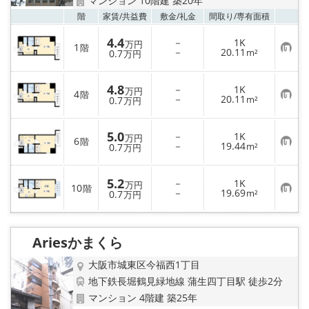
マンション 10階建 築20年
お気
階
家賃/
共益費
敷金/
礼金
間取り/
専有面積
4.4
－
1K
万円
1
階
お
－
20.11
0.7
m²
万円
気
に
入
4.8
－
1K
り
万円
4
階
お
－
20.11
登
0.7
m²
万円
気
録
に
入
5.0
－
1K
り
万円
6
階
お
－
19.44
登
0.7
m²
万円
気
録
に
入
5.2
－
1K
り
万円
10
階
お
－
19.69
登
0.7
m²
万円
気
録
に
入
り
Ariesかまくら
登
録
大阪市城東区今福西1丁目
地下鉄長堀鶴見緑地線 蒲生四丁目駅 徒歩2分
マンション 4階建 築25年