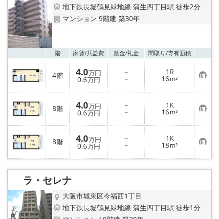
LINE公式アカウント
地下鉄長堀鶴見緑地線 蒲生四丁目駅 徒歩2分
マンション 9階建 築30年
Instagram
店舗情報·アクセス
お気
階
家賃/
共益費
敷金/
礼金
間取り/
専有面積
4.0
－
1R
会社概要
万円
4
階
お
－
16
0.6
m²
万円
気
に
メールでお問い合わせ
入
4.0
－
1K
り
万円
8
階
お
－
16
登
0.6
m²
万円
気
録
に
入
4.0
－
1K
り
万円
8
階
お
－
18
登
0.6
m²
万円
気
録
に
入
り
ラ・セレナ
登
録
大阪市城東区今福西1丁目
地下鉄長堀鶴見緑地線 蒲生四丁目駅 徒歩1分