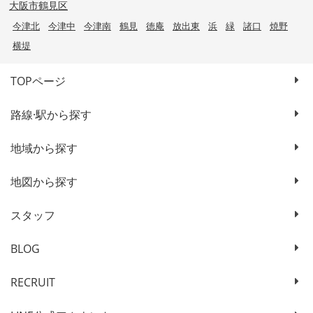
大阪市鶴見区
今津北
今津中
今津南
鶴見
徳庵
放出東
浜
緑
諸口
焼野
横堤
TOPページ
路線·駅から探す
地域から探す
地図から探す
スタッフ
BLOG
RECRUIT