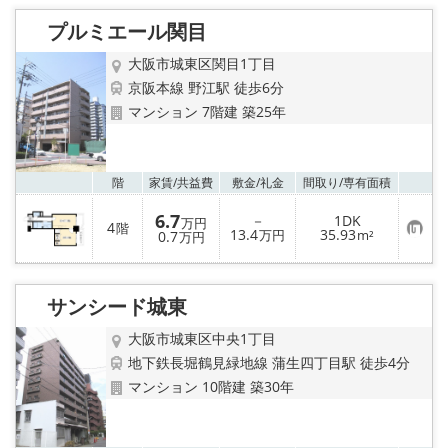
入
り
プルミエール関目
登
録
大阪市城東区関目1丁目
京阪本線 野江駅 徒歩6分
マンション 7階建 築25年
お気
階
家賃/
共益費
敷金/
礼金
間取り/
専有面積
6.7
－
1DK
万円
4
階
お
13.4
35.93
0.7
万円
m²
万円
気
に
入
り
サンシード城東
登
録
大阪市城東区中央1丁目
地下鉄長堀鶴見緑地線 蒲生四丁目駅 徒歩4分
マンション 10階建 築30年