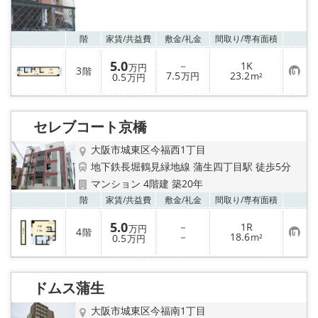
お気
階
家賃/
共益費
敷金/
礼金
間取り/
専有面積
5.0
－
1K
万円
3
階
お
7.5
23.2
0.5
万円
m²
万円
気
に
入
り
セレブコート京橋
登
録
大阪市城東区今福西1丁目
地下鉄長堀鶴見緑地線 蒲生四丁目駅 徒歩5分
マンション 4階建 築20年
お気
階
家賃/
共益費
敷金/
礼金
間取り/
専有面積
5.0
－
1R
万円
4
階
お
－
18.6
0.5
m²
万円
気
に
入
り
ドムス蒲生
登
録
大阪市城東区今福南1丁目