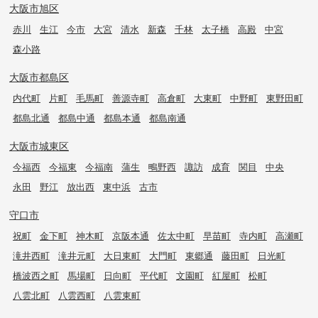
大阪市旭区
赤川
生江
今市
大宮
清水
新森
千林
太子橋
高殿
中宮
森小路
大阪市都島区
内代町
片町
毛馬町
善源寺町
高倉町
大東町
中野町
東野田町
都島北通
都島中通
都島本通
都島南通
大阪市城東区
今福西
今福東
今福南
蒲生
鴫野西
諏訪
成育
関目
中央
永田
野江
放出西
東中浜
古市
守口市
祝町
金下町
神木町
京阪本通
佐太中町
早苗町
寺内町
高瀬町
滝井西町
滝井元町
大日東町
大門町
東郷通
藤田町
日光町
橋波西之町
馬場町
日向町
平代町
文園町
紅屋町
松町
八雲北町
八雲西町
八雲東町