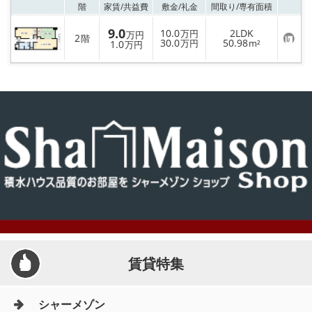
お気
階
家賃/
共益費
敷金/
礼金
間取り/
専有面積
9.0
10.0
2LDK
万円
万円
2
階
お
30.0
50.98
1.0
万円
m²
万円
気
に
入
り
登
録
賃貸特集
シャーメゾン