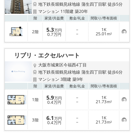
地下鉄長堀鶴見緑地線 蒲生四丁目駅 徒歩5分
マンション 11階建 築20年
お気
階
家賃/
共益費
敷金/
礼金
間取り/
専有面積
5.3
－
1K
万円
2
階
お
－
25.01
0.7
m²
万円
気
に
入
り
リブリ・エクセルハート
登
録
大阪市城東区今福西4丁目
地下鉄長堀鶴見緑地線 蒲生四丁目駅 徒歩6分
マンション 3階建 築9年
お気
階
家賃/
共益費
敷金/
礼金
間取り/
専有面積
5.9
－
1K
万円
1
階
お
－
21.73
0.4
m²
万円
気
に
入
6.1
－
1K
り
万円
3
階
お
－
21.73
登
0.4
m²
万円
気
録
に