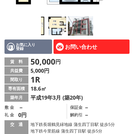
LINE公式アカウント
Instagram
店舗情報·アクセス
会社概要
お気に入り
お問い合わせ
登録
メールでお問い合わせ
50,000
円
賃 料
5,000円
共益費
1R
間取り
18.6㎡
専有面積
平成19年3月 (築20年)
築年月
－
－
敷 金
保証金
0円
－
礼 金
解約引
交 通
地下鉄長堀鶴見緑地線 蒲生四丁目駅 徒歩5分
地下鉄今里筋線 蒲生四丁目駅 徒歩5分