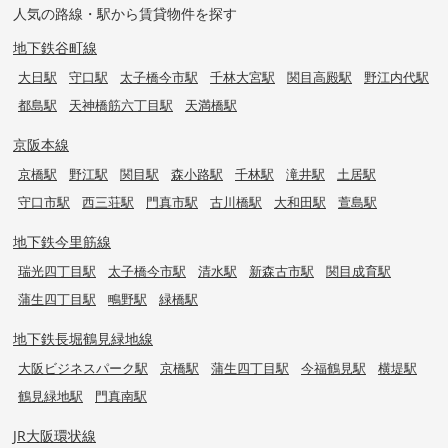
人気の路線・駅から賃貸物件を探す
地下鉄谷町線
大日駅
守口駅
太子橋今市駅
千林大宮駅
関目高殿駅
野江内代駅
都島駅
天神橋筋六丁目駅
天満橋駅
京阪本線
京橋駅
野江駅
関目駅
森小路駅
千林駅
滝井駅
土居駅
守口市駅
西三荘駅
門真市駅
古川橋駅
大和田駅
萱島駅
地下鉄今里筋線
瑞光四丁目駅
太子橋今市駅
清水駅
新森古市駅
関目成育駅
蒲生四丁目駅
鴫野駅
緑橋駅
地下鉄長堀鶴見緑地線
大阪ビジネスパーク駅
京橋駅
蒲生四丁目駅
今福鶴見駅
横堤駅
鶴見緑地駅
門真南駅
JR大阪環状線