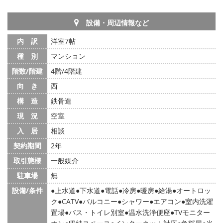
設備・周辺情報など
内 訳
洋室7帖
種 別
マンション
階数/階建
4階/4階建
向 き
西
構 造
鉄骨造
現 況
空室
入 居
相談
契約期間
2年
取引態様
一般媒介
駐車場
無
設備/条件
上水道
下水道
電話
冷房
暖房
給湯
オートロッ
ク
CATV
バルコニー
シャワー
エアコン
室内洗濯
置場
バス・トイレ別室
温水洗浄便座
TVモニター