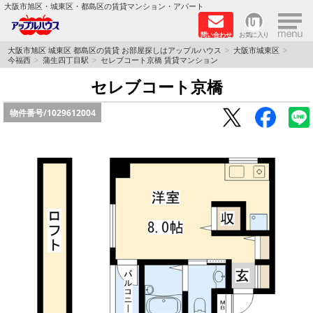
×
大阪市旭区・城東区・都島区の賃貸マンション・アパート
問い合わせ
お気に入り
TOPページ
大阪市旭区 城東区 都島区の賃貸 お部屋探しはアップルハウス
大阪市城東区
今福西
蒲生四丁目駅
セレブコート京橋 賃貸マンション
シャーメゾン
セレブコート京橋
物件番号/
1029612004
路線·駅から探す
地域から探す
地図から探す
スタッフ
BLOG
RECRUIT