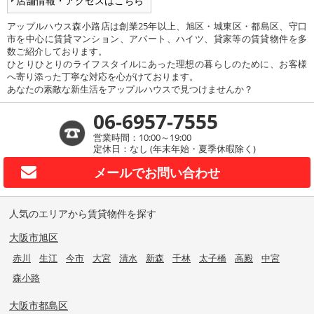
店舗情報・アクセスはこちら
アップルハウス森小路店は創業25年以上、旭区・城東区・都島区、守口
市を中心に賃貸マンション、アパート、ハイツ、貸家等の賃貸物件を多
数ご紹介しております。
ひとりひとりのライフスタイルにあった理想の暮らしのために、お客様
へ寄り添った丁寧な対応を心がけております。
あなたの素敵な新生活をアップルハウスで見つけませんか？
06-6957-7555
営業時間：10:00～19:00
定休日：なし (年末年始・夏季休暇除く)
メールで
お問い合わせ
人気のエリアから賃貸物件を探す
大阪市旭区
赤川
生江
今市
大宮
清水
新森
千林
太子橋
高殿
中宮
森小路
大阪市都島区