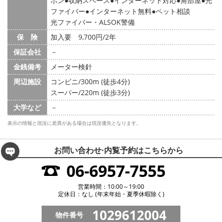
ホン
収納スペース
インターネット対応
角部屋
光
ファイバー
インターネット無料
ペット相談
光ファイバー・ALSOK警備
保 険
加入要 9,700円/2年
保証会社
－
金銭備考
メーター検針
周辺施設
コンビニ/300m (徒歩4分)
スーパー/220m (徒歩3分)
大学など
－
表示の情報と現況に差異がある場合は現況優先となります。
お問い合わせ·内覧予約は
こちらから
06-6957-7555
営業時間：10:00～19:00
定休日：なし (年末年始・夏季休暇除く)
1029612004
物件番号