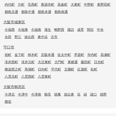
内代町
片町
毛馬町
善源寺町
高倉町
大東町
中野町
東野田町
都島北通
都島中通
都島本通
都島南通
大阪市城東区
今福西
今福東
今福南
蒲生
鴫野西
諏訪
成育
関目
中央
永田
野江
放出西
東中浜
古市
守口市
祝町
金下町
神木町
京阪本通
佐太中町
早苗町
寺内町
高瀬町
滝井西町
滝井元町
大日東町
大門町
東郷通
藤田町
日光町
橋波西之町
馬場町
日向町
平代町
文園町
紅屋町
松町
八雲北町
八雲西町
八雲東町
大阪市鶴見区
今津北
今津中
今津南
鶴見
徳庵
放出東
浜
緑
諸口
焼野
横堤