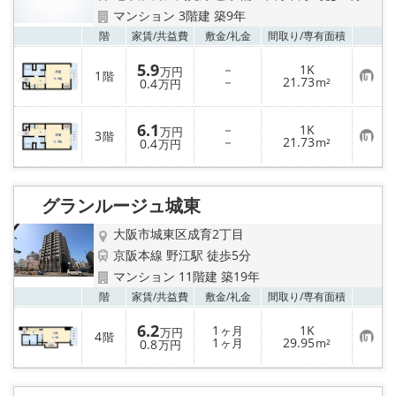
マンション 3階建 築9年
お気
階
家賃/
共益費
敷金/
礼金
間取り/
専有面積
5.9
－
1K
万円
1
階
お
－
21.73
0.4
m²
万円
気
に
入
6.1
－
1K
り
万円
3
階
お
－
21.73
登
0.4
m²
万円
気
録
に
入
り
グランルージュ城東
登
録
大阪市城東区成育2丁目
京阪本線 野江駅 徒歩5分
マンション 11階建 築19年
お気
階
家賃/
共益費
敷金/
礼金
間取り/
専有面積
6.2
1
1K
ヶ月
万円
4
階
お
1
29.95
0.8
ヶ月
m²
万円
気
に
入
り