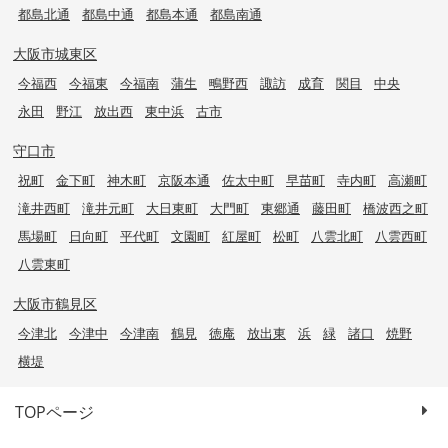
都島北通
都島中通
都島本通
都島南通
大阪市城東区
今福西
今福東
今福南
蒲生
鴫野西
諏訪
成育
関目
中央
永田
野江
放出西
東中浜
古市
守口市
祝町
金下町
神木町
京阪本通
佐太中町
早苗町
寺内町
高瀬町
滝井西町
滝井元町
大日東町
大門町
東郷通
藤田町
橋波西之町
馬場町
日向町
平代町
文園町
紅屋町
松町
八雲北町
八雲西町
八雲東町
大阪市鶴見区
今津北
今津中
今津南
鶴見
徳庵
放出東
浜
緑
諸口
焼野
横堤
TOPページ