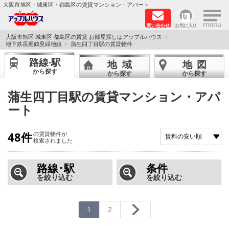
×
大阪市旭区・城東区・都島区の賃貸マンション・アパート
問い合わせ
お気に入り
TOPページ
大阪市旭区 城東区 都島区の賃貸 お部屋探しはアップルハウス
地下鉄長堀鶴見緑地線
蒲生四丁目駅の賃貸物件
シャーメゾン
路線·駅
地域
地図
から探す
から探す
から探す
路線·駅から探す
蒲生四丁目駅の賃貸マンション・アパ
ート
地域から探す
地図から探す
48件
の賃貸物件が
検索されました
スタッフ
路線･駅
条件
を絞り込む
を絞り込む
BLOG
RECRUIT
1
2