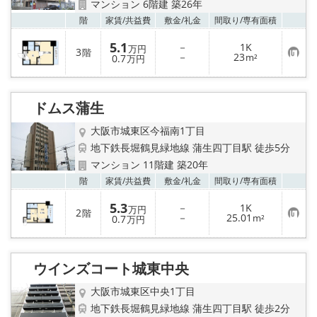
マンション 6階建 築26年
お気
階
家賃/
共益費
敷金/
礼金
間取り/
専有面積
5.1
－
1K
万円
3
階
お
－
23
0.7
m²
万円
気
に
入
り
ドムス蒲生
登
録
大阪市城東区今福南1丁目
地下鉄長堀鶴見緑地線 蒲生四丁目駅 徒歩5分
マンション 11階建 築20年
お気
階
家賃/
共益費
敷金/
礼金
間取り/
専有面積
5.3
－
1K
万円
2
階
お
－
25.01
0.7
m²
万円
気
に
入
り
ウインズコート城東中央
登
録
大阪市城東区中央1丁目
地下鉄長堀鶴見緑地線 蒲生四丁目駅 徒歩2分