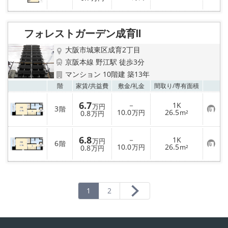
気
に
入
り
フォレストガーデン成育Ⅱ
登
録
大阪市城東区成育2丁目
京阪本線 野江駅 徒歩3分
マンション 10階建 築13年
お気
階
家賃/
共益費
敷金/
礼金
間取り/
専有面積
6.7
－
1K
万円
3
階
お
10.0
26.5
0.8
万円
m²
万円
気
に
入
6.8
－
1K
り
万円
6
階
お
10.0
26.5
登
0.8
万円
m²
万円
気
録
に
入
り
登
録
1
2