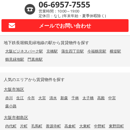
06-6957-7555
営業時間：10:00～19:00
定休日：なし (年末年始・夏季休暇除く)
メールで
お問い合わせ
地下鉄長堀鶴見緑地線の駅から賃貸物件を探す
大阪ビジネスパーク駅
京橋駅
蒲生四丁目駅
今福鶴見駅
横堤駅
鶴見緑地駅
門真南駅
人気のエリアから賃貸物件を探す
大阪市旭区
赤川
生江
今市
大宮
清水
新森
千林
太子橋
高殿
中宮
森小路
大阪市都島区
内代町
片町
毛馬町
善源寺町
高倉町
大東町
中野町
東野田町