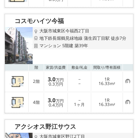
気
録
に
入
り
コスモハイツ今福
登
録
大阪市城東区今福西2丁目
地下鉄長堀鶴見緑地線 蒲生四丁目駅 徒歩7分
マンション 5階建 築39年
お気
階
家賃/
共益費
敷金/
礼金
間取り/
専有面積
3.0
－
1R
万円
2
階
お
－
16.33
0.3
m²
万円
気
に
入
3.0
－
1R
り
万円
4
階
お
1
16.33
登
0.4
ヶ月
m²
万円
気
録
に
入
り
アクシオス野江サウス
登
録
大阪市城東区野江2丁目