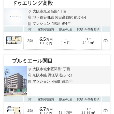
ドゥエリング高殿
登
録
大阪市旭区高殿4丁目
地下鉄谷町線 関目高殿駅 徒歩4分
マンション 4階建 築4年
お気
階
家賃/
共益費
敷金/
礼金
間取り/
専有面積
6.5
－
1DK
万円
2
階
お
1
24.4
0.6
ヶ月
m²
万円
気
に
入
り
プルミエール関目
登
録
大阪市城東区関目1丁目
京阪本線 野江駅 徒歩6分
マンション 7階建 築25年
お気
階
家賃/
共益費
敷金/
礼金
間取り/
専有面積
6.7
－
1DK
万円
4
階
お
13.4
35.93
0.7
万円
m²
万円