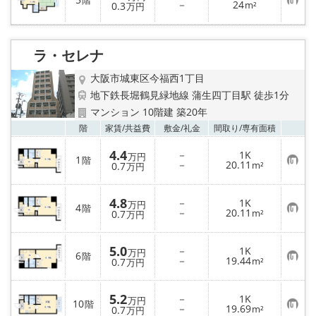
階
お
－
24
登
0.3
m²
万円
気
録
に
入
り
ラ・セレナ
登
録
大阪市城東区今福西1丁目
地下鉄長堀鶴見緑地線 蒲生四丁目駅 徒歩1分
マンション 10階建 築20年
お気
階
家賃/
共益費
敷金/
礼金
間取り/
専有面積
4.4
－
1K
万円
1
階
お
－
20.11
0.7
m²
万円
気
に
入
4.8
－
1K
り
万円
4
階
お
－
20.11
登
0.7
m²
万円
気
録
に
入
5.0
－
1K
り
万円
6
階
お
－
19.44
登
0.7
m²
万円
気
録
に
入
5.2
－
1K
り
万円
10
階
お
－
19.69
登
0.7
m²
万円