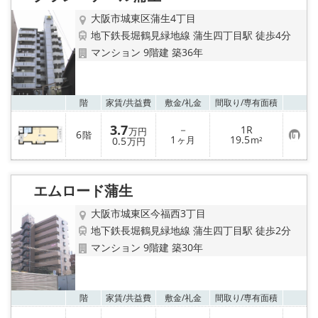
録
大阪市城東区蒲生4丁目
地下鉄長堀鶴見緑地線 蒲生四丁目駅 徒歩4分
マンション 9階建 築36年
お気
階
家賃/
共益費
敷金/
礼金
間取り/
専有面積
3.7
－
1R
万円
6
階
お
1
19.5
0.5
ヶ月
m²
万円
気
に
入
り
エムロード蒲生
登
録
大阪市城東区今福西3丁目
地下鉄長堀鶴見緑地線 蒲生四丁目駅 徒歩2分
マンション 9階建 築30年
お気
階
家賃/
共益費
敷金/
礼金
間取り/
専有面積