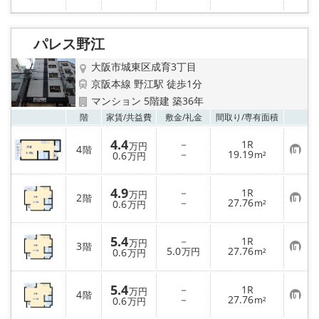
気
録
に
入
り
パレス野江
登
録
大阪市城東区成育3丁目
京阪本線 野江駅 徒歩1分
マンション 5階建 築36年
お気
階
家賃/
共益費
敷金/
礼金
間取り/
専有面積
4.4
－
1R
万円
4
階
お
－
19.19
0.6
m²
万円
気
に
入
4.9
－
1R
り
万円
2
階
お
－
27.76
登
0.6
m²
万円
気
録
に
入
5.4
－
1R
り
万円
3
階
お
5.0
27.76
登
0.6
万円
m²
万円
気
録
に
入
5.4
－
1R
り
万円
4
階
お
－
27.76
登
0.6
m²
万円
気
録
に