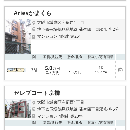
入
り
Ariesかまくら
登
録
大阪市城東区今福西1丁目
地下鉄長堀鶴見緑地線 蒲生四丁目駅 徒歩2分
マンション 4階建 築25年
お気
階
家賃/
共益費
敷金/
礼金
間取り/
専有面積
5.0
－
1K
万円
3
階
お
7.5
23.2
0.5
万円
m²
万円
気
に
入
り
セレブコート京橋
登
録
大阪市城東区今福西1丁目
地下鉄長堀鶴見緑地線 蒲生四丁目駅 徒歩5分
マンション 4階建 築20年
お気
階
家賃/
共益費
敷金/
礼金
間取り/
専有面積