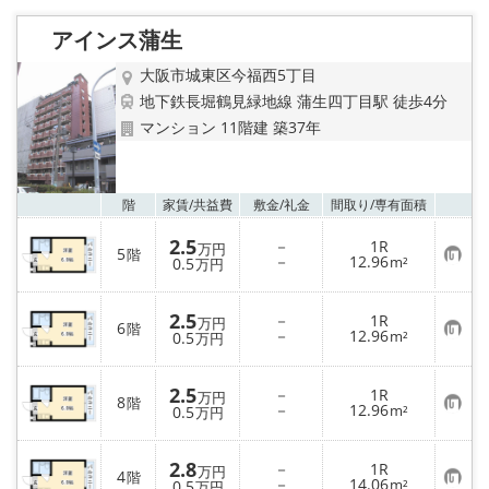
LINE公式アカウント
アインス蒲生
Instagram
大阪市城東区今福西5丁目
地下鉄長堀鶴見緑地線 蒲生四丁目駅 徒歩4分
店舗情報·アクセス
マンション 11階建 築37年
会社概要
お気
階
家賃/
共益費
敷金/
礼金
間取り/
専有面積
メールでお問い合わせ
2.5
－
1R
万円
5
階
お
－
12.96
0.5
m²
万円
気
に
入
2.5
－
1R
り
万円
6
階
お
－
12.96
登
0.5
m²
万円
気
録
に
入
2.5
－
1R
り
万円
8
階
お
－
12.96
登
0.5
m²
万円
気
録
に
入
2.8
－
1R
り
万円
4
階
お
－
14.06
登
0.5
m²
万円