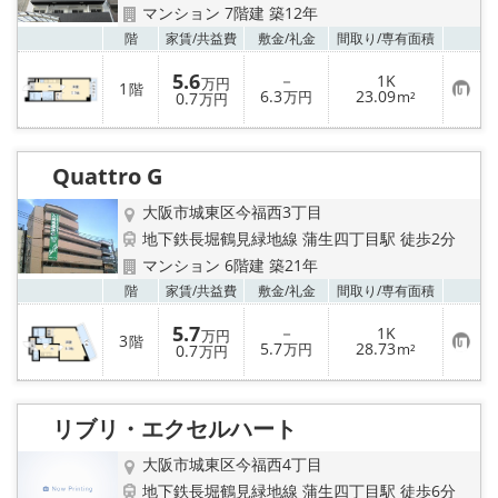
マンション 7階建 築12年
お気
階
家賃/
共益費
敷金/
礼金
間取り/
専有面積
5.6
－
1K
万円
1
階
お
6.3
23.09
0.7
万円
m²
万円
気
に
入
り
Quattro G
登
録
大阪市城東区今福西3丁目
地下鉄長堀鶴見緑地線 蒲生四丁目駅 徒歩2分
マンション 6階建 築21年
お気
階
家賃/
共益費
敷金/
礼金
間取り/
専有面積
5.7
－
1K
万円
3
階
お
5.7
28.73
0.7
万円
m²
万円
気
に
入
り
リブリ・エクセルハート
登
録
大阪市城東区今福西4丁目
地下鉄長堀鶴見緑地線 蒲生四丁目駅 徒歩6分