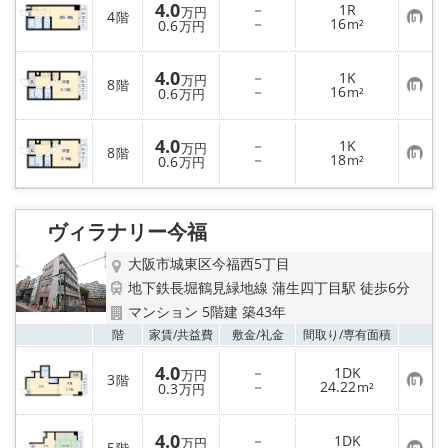
4.0
－
1R
万円
4
階
お
－
16
0.6
m²
万円
気
に
入
4.0
－
1K
り
万円
8
階
お
－
16
登
0.6
m²
万円
気
録
に
入
4.0
－
1K
り
万円
8
階
お
－
18
登
0.6
m²
万円
気
録
に
入
り
ヴィラナリー今福
登
録
大阪市城東区今福西5丁目
地下鉄長堀鶴見緑地線 蒲生四丁目駅 徒歩6分
マンション 5階建 築43年
お気
階
家賃/
共益費
敷金/
礼金
間取り/
専有面積
4.0
－
1DK
万円
3
階
お
－
24.22
0.3
m²
万円
気
に
入
4.0
－
1DK
り
万円
5