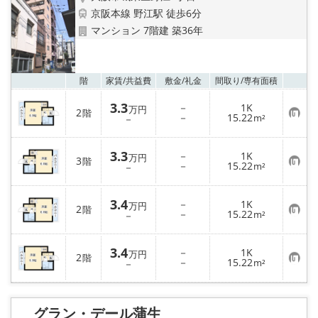
京阪本線 野江駅 徒歩6分
マンション 7階建 築36年
お気
階
家賃/
共益費
敷金/
礼金
間取り/
専有面積
3.3
－
1K
万円
2
階
お
－
15.22
－
m²
気
に
入
3.3
－
1K
り
万円
3
階
お
－
15.22
登
－
m²
気
録
に
入
3.4
－
1K
り
万円
2
階
お
－
15.22
登
－
m²
気
録
に
入
3.4
－
1K
り
万円
2
階
お
－
15.22
登
－
m²
気
録
に
入
り
グラン・デール蒲生
登