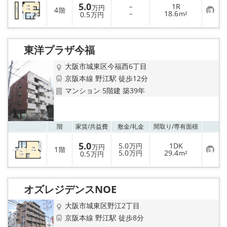
5.0
－
1R
万円
4
階
お
－
18.6
0.5
m²
万円
気
に
入
り
東洋プラザ今福
登
録
大阪市城東区今福西6丁目
京阪本線 野江駅 徒歩12分
マンション 5階建 築39年
お気
階
家賃/
共益費
敷金/
礼金
間取り/
専有面積
5.0
5.0
1DK
万円
万円
1
階
お
5.0
29.4
0.5
万円
m²
万円
気
に
入
り
オズレジデンスNOE
登
録
大阪市城東区野江2丁目
京阪本線 野江駅 徒歩8分