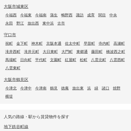
大阪市城東区
今福西
今福東
今福南
蒲生
鴫野西
諏訪
成育
関目
中央
永田
野江
放出西
東中浜
古市
守口市
祝町
金下町
神木町
京阪本通
佐太中町
早苗町
寺内町
高瀬町
滝井西町
滝井元町
大日東町
大門町
東郷通
藤田町
橋波西之町
馬場町
日向町
平代町
文園町
紅屋町
松町
八雲北町
八雲西町
八雲東町
大阪市鶴見区
今津北
今津中
今津南
鶴見
徳庵
放出東
浜
緑
諸口
焼野
横堤
人気の路線・駅から賃貸物件を探す
地下鉄谷町線