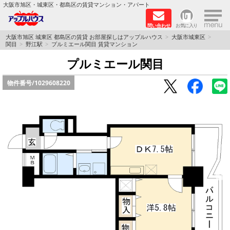
×
大阪市旭区・城東区・都島区の賃貸マンション・アパート
問い合わせ
お気に入り
TOPページ
大阪市旭区 城東区 都島区の賃貸 お部屋探しはアップルハウス
大阪市城東区
関目
野江駅
プルミエール関目 賃貸マンション
シャーメゾン
プルミエール関目
物件番号/
1029608220
路線·駅から探す
地域から探す
地図から探す
スタッフ
BLOG
RECRUIT