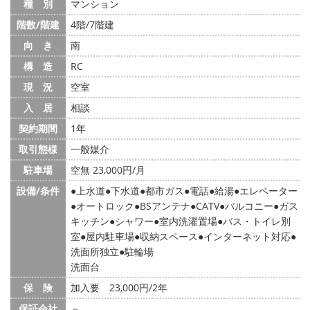
種 別
マンション
階数/階建
4階/7階建
向 き
南
構 造
RC
現 況
空室
入 居
相談
契約期間
1年
取引態様
一般媒介
駐車場
空無 23,000円/月
設備/条件
上水道
下水道
都市ガス
電話
給湯
エレベーター
オートロック
BSアンテナ
CATV
バルコニー
ガス
キッチン
シャワー
室内洗濯置場
バス・トイレ別
室
屋内駐車場
収納スペース
インターネット対応
洗面所独立
駐輪場
洗面台
保 険
加入要 23,000円/2年
保証会社
－