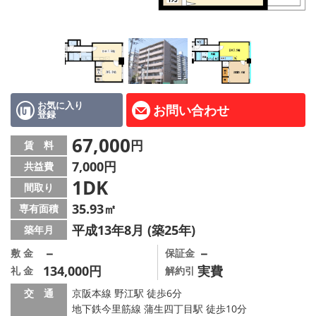
LINE公式アカウント
Instagram
店舗情報·アクセス
会社概要
お気に入り
お問い合わせ
登録
メールでお問い合わせ
67,000
円
賃 料
7,000円
共益費
1DK
間取り
35.93㎡
専有面積
平成13年8月 (築25年)
築年月
－
－
敷 金
保証金
134,000円
実費
礼 金
解約引
交 通
京阪本線 野江駅 徒歩6分
地下鉄今里筋線 蒲生四丁目駅 徒歩10分