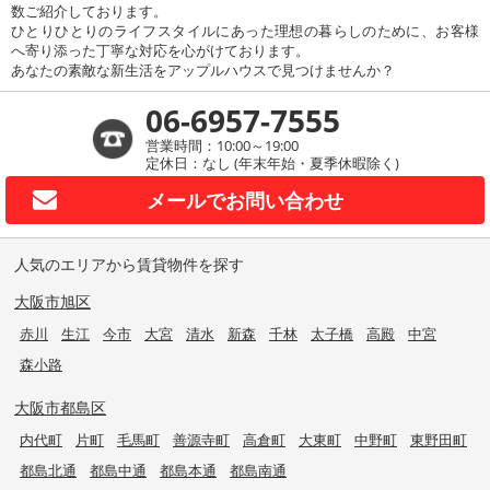
数ご紹介しております。
ひとりひとりのライフスタイルにあった理想の暮らしのために、お客様
へ寄り添った丁寧な対応を心がけております。
あなたの素敵な新生活をアップルハウスで見つけませんか？
06-6957-7555
営業時間：10:00～19:00
定休日：なし (年末年始・夏季休暇除く)
メールで
お問い合わせ
人気のエリアから賃貸物件を探す
大阪市旭区
赤川
生江
今市
大宮
清水
新森
千林
太子橋
高殿
中宮
森小路
大阪市都島区
内代町
片町
毛馬町
善源寺町
高倉町
大東町
中野町
東野田町
都島北通
都島中通
都島本通
都島南通