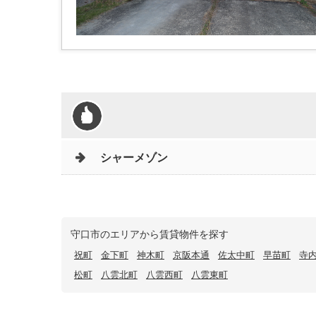
シャーメゾン
守口市のエリアから賃貸物件を探す
祝町
金下町
神木町
京阪本通
佐太中町
早苗町
寺
松町
八雲北町
八雲西町
八雲東町