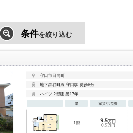
条件
を絞り込む
守口市日向町
地下鉄谷町線 守口駅 徒歩6分
ハイツ 2階建 築17年
階
家賃/
共益費
9.5
万円
1
階
0.5
万円