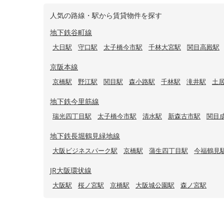
人気の路線・駅から賃貸物件を探す
地下鉄谷町線
大日駅
守口駅
太子橋今市駅
千林大宮駅
関目高殿駅
京阪本線
京橋駅
野江駅
関目駅
森小路駅
千林駅
滝井駅
土
地下鉄今里筋線
瑞光四丁目駅
太子橋今市駅
清水駅
新森古市駅
関目
地下鉄長堀鶴見緑地線
大阪ビジネスパーク駅
京橋駅
蒲生四丁目駅
今福鶴見
JR大阪環状線
大阪駅
桜ノ宮駅
京橋駅
大阪城公園駅
森ノ宮駅