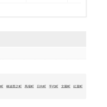
入
り
登
録
光町
橋波西之町
馬場町
日向町
平代町
文園町
紅屋町