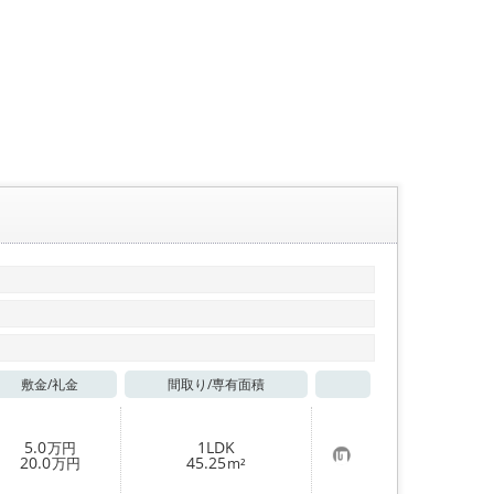
敷金/
礼金
間取り/
専有面積
お気に入り
5.0
1LDK
万円
お
20.0
45.25
万円
m²
気
に