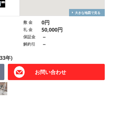
大きな地図で見る
0円
敷 金
50,000円
礼 金
－
保証金
－
解約引
33年)
お問い合わせ