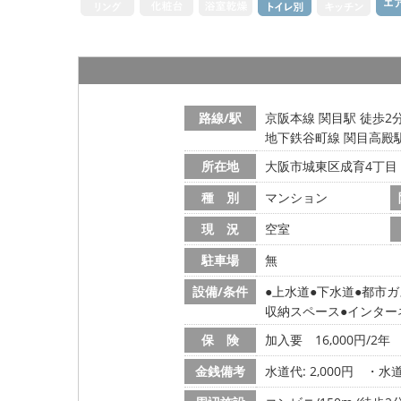
路線/駅
京阪本線 関目駅 徒歩2
地下鉄谷町線 関目高殿駅
所在地
大阪市城東区成育4丁目
種 別
マンション
現 況
空室
駐車場
無
設備/条件
上水道
下水道
都市ガ
収納スペース
インター
保 険
加入要 16,000円/2年
金銭備考
水道代: 2,000円
・水道