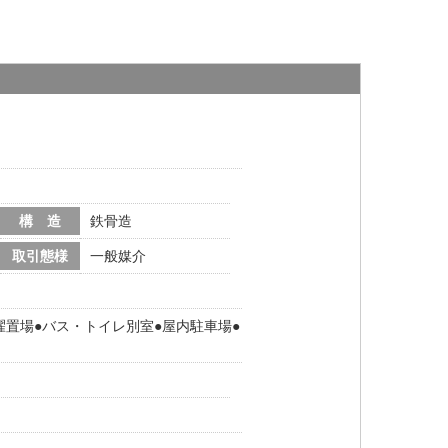
構 造
鉄骨造
取引態様
一般媒介
濯置場
バス・トイレ別室
屋内駐車場