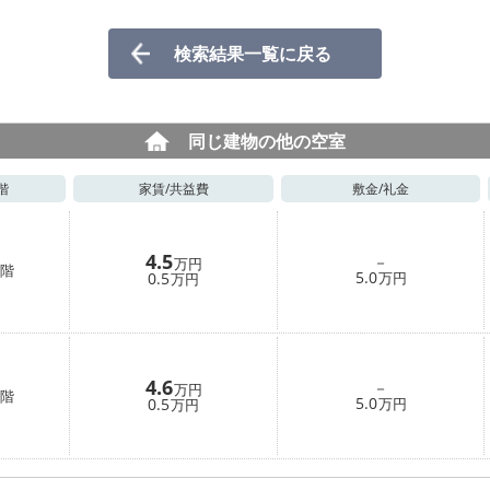
検索結果一覧に戻る
同じ建物の他の空室
階
家賃/
共益費
敷金/
礼金
4.5
－
万円
階
5.0
0.5
万円
万円
4.6
－
万円
階
5.0
0.5
万円
万円