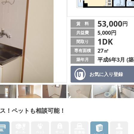
53,000
円
賃 料
5,000円
共益費
1DK
間取り
27㎡
専有面積
平成6年3月 (築
築年月
お気に入り
登録
セス！ペットも相談可能！