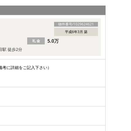
物件番号/
1029624621
平成6年3月 築
5.0万
礼 金
目駅 徒歩2分
備考に詳細をご記入下さい）