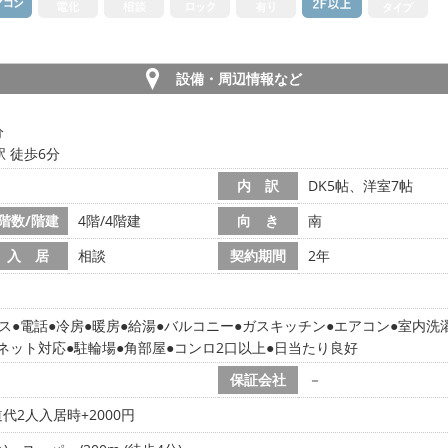
設備・周辺情報など
分
 徒歩6分
内 訳
DK5帖、洋室7帖
階数/階建
4階/4階建
向 き
南
入 居
相談
契約期間
2年
ス
電話
冷房
暖房
給湯
バルコニー
ガスキッチン
エアコン
室内洗
ネット対応
駐輪場
角部屋
コンロ2口以上
日当たり良好
保証会社
－
代2人入居時+2000円