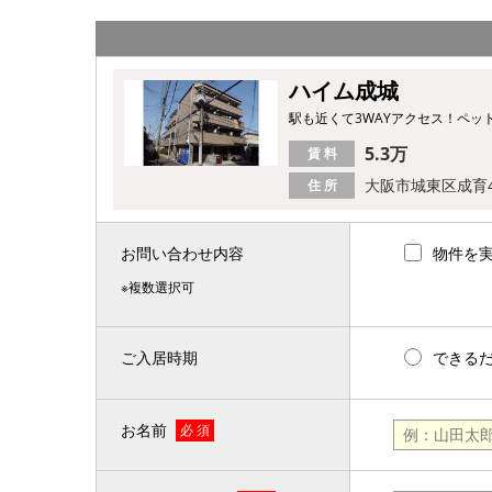
ハイム成城
駅も近くて3WAYアクセス！ペッ
5.3万
賃 料
大阪市城東区成育
住 所
お問い合わせ内容
物件を
※複数選択可
ご入居時期
できる
お名前
必 須