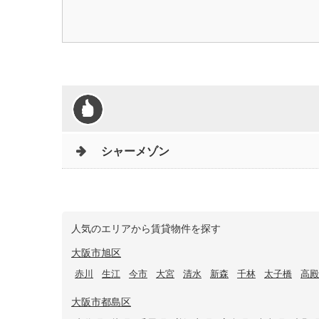
シャーメゾン
人気のエリアから賃貸物件を探す
大阪市旭区
赤川
生江
今市
大宮
清水
新森
千林
太子橋
高殿
大阪市都島区