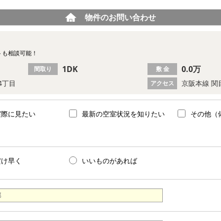
物件のお問い合わせ
トも相談可能！
1DK
0.0万
間取り
敷 金
4丁目
京阪本線 関
アクセス
実際に見たい
最新の空室状況を知りたい
その他（
だけ早く
いいものがあれば