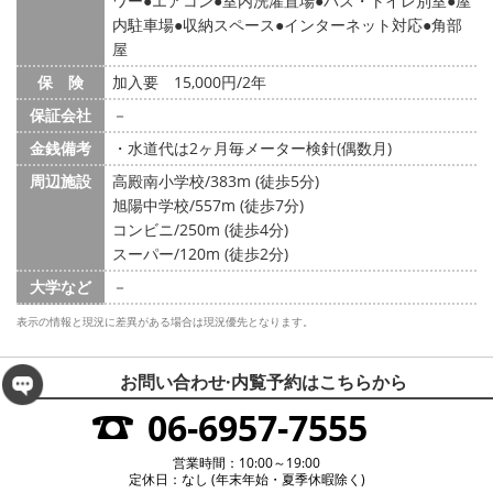
ワー
エアコン
室内洗濯置場
バス・トイレ別室
屋
内駐車場
収納スペース
インターネット対応
角部
屋
保 険
加入要 15,000円/2年
保証会社
－
金銭備考
・水道代は2ヶ月毎メーター検針(偶数月)
周辺施設
高殿南小学校/383m (徒歩5分)
旭陽中学校/557m (徒歩7分)
コンビニ/250m (徒歩4分)
スーパー/120m (徒歩2分)
大学など
－
表示の情報と現況に差異がある場合は現況優先となります。
お問い合わせ·内覧予約は
こちらから
06-6957-7555
営業時間：10:00～19:00
定休日：なし (年末年始・夏季休暇除く)