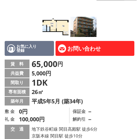
LINE公式アカウント
Instagram
店舗情報·アクセス
会社概要
お気に入り
お問い合わせ
登録
メールでお問い合わせ
65,000
円
賃 料
5,000円
共益費
1DK
間取り
26㎡
専有面積
平成5年5月 (築34年)
築年月
0円
－
敷 金
保証金
100,000円
－
礼 金
解約引
交 通
地下鉄谷町線 関目高殿駅 徒歩6分
京阪本線 関目駅 徒歩10分