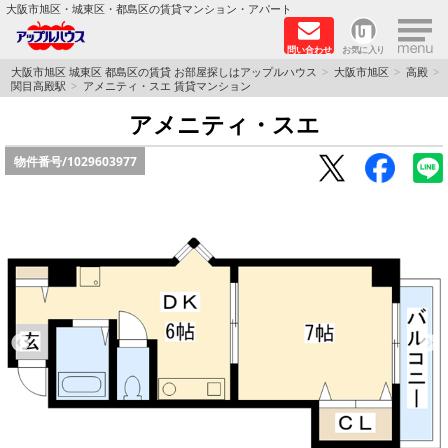
×
大阪市旭区・城東区・都島区の賃貸マンション・アパート
問い合わせ
お気に入り
TOPページ
大阪市旭区 城東区 都島区の賃貸 お部屋探しはアップルハウス
大阪市旭区
高殿
関目高殿駅
アメニティ・スエ 賃貸マンション
シャーメゾン
アメニティ・スエ
物件番号/
1029603977
路線·駅から探す
地域から探す
地図から探す
スタッフ
BLOG
RECRUIT