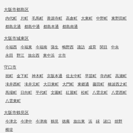
大阪市都島区
内代町
片町
毛馬町
善源寺町
高倉町
大東町
中野町
東野田町
都島北通
都島中通
都島本通
都島南通
大阪市城東区
今福西
今福東
今福南
蒲生
鴫野西
諏訪
成育
関目
中央
永田
野江
放出西
東中浜
古市
守口市
祝町
金下町
神木町
京阪本通
佐太中町
早苗町
寺内町
高瀬町
滝井西町
滝井元町
大日東町
大門町
東郷通
藤田町
橋波西之町
馬場町
日向町
平代町
文園町
紅屋町
松町
八雲北町
八雲西町
八雲東町
大阪市鶴見区
今津北
今津中
今津南
鶴見
徳庵
放出東
浜
緑
諸口
焼野
横堤