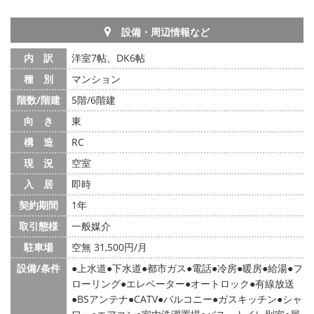
設備・周辺情報など
内 訳
洋室7帖、DK6帖
種 別
マンション
階数/階建
5階/6階建
向 き
東
構 造
RC
現 況
空室
入 居
即時
契約期間
1年
取引態様
一般媒介
駐車場
空無 31,500円/月
設備/条件
上水道
下水道
都市ガス
電話
冷房
暖房
給湯
フ
ローリング
エレベーター
オートロック
有線放送
BSアンテナ
CATV
バルコニー
ガスキッチン
シャ