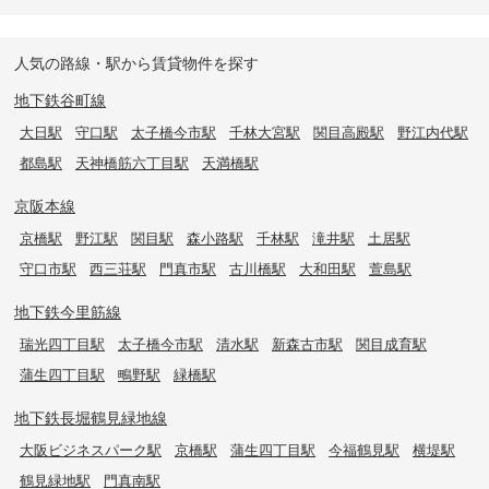
人気の路線・駅から賃貸物件を探す
地下鉄谷町線
大日駅
守口駅
太子橋今市駅
千林大宮駅
関目高殿駅
野江内代駅
都島駅
天神橋筋六丁目駅
天満橋駅
京阪本線
京橋駅
野江駅
関目駅
森小路駅
千林駅
滝井駅
土居駅
守口市駅
西三荘駅
門真市駅
古川橋駅
大和田駅
萱島駅
地下鉄今里筋線
瑞光四丁目駅
太子橋今市駅
清水駅
新森古市駅
関目成育駅
蒲生四丁目駅
鴫野駅
緑橋駅
地下鉄長堀鶴見緑地線
大阪ビジネスパーク駅
京橋駅
蒲生四丁目駅
今福鶴見駅
横堤駅
鶴見緑地駅
門真南駅