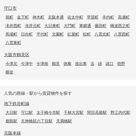
守口市
祝町
金下町
神木町
京阪本通
佐太中町
早苗町
寺内町
高瀬町
滝井西町
滝井元町
大日東町
大門町
東郷通
藤田町
橋波西之町
馬場町
日向町
平代町
文園町
紅屋町
松町
八雲北町
八雲西町
八雲東町
大阪市鶴見区
今津北
今津中
今津南
鶴見
徳庵
放出東
浜
緑
諸口
焼野
横堤
人気の路線・駅から賃貸物件を探す
地下鉄谷町線
大日駅
守口駅
太子橋今市駅
千林大宮駅
関目高殿駅
野江内代駅
都島駅
天神橋筋六丁目駅
天満橋駅
京阪本線