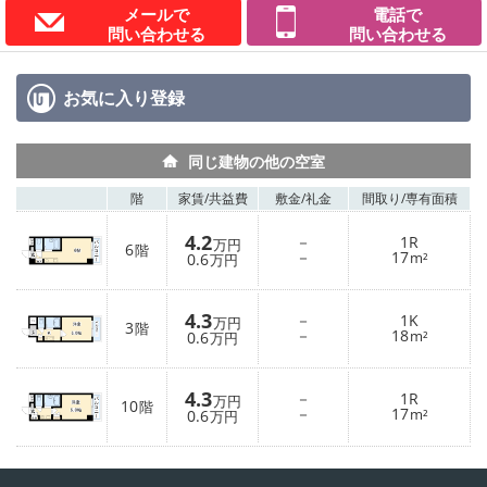
メールで
電話で
問い合わせる
問い合わせる
お気に入り
登録
同じ建物の他の空室
階
家賃/
共益費
敷金/
礼金
間取り/
専有面積
4.2
－
1R
万円
6
階
－
17
0.6
m²
万円
4.3
－
1K
万円
3
階
－
18
0.6
m²
万円
4.3
－
1R
万円
10
階
－
17
0.6
m²
万円