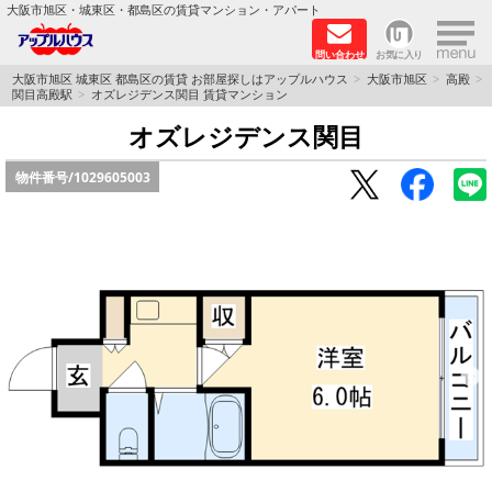
×
大阪市旭区・城東区・都島区の賃貸マンション・アパート
問い合わせ
お気に入り
TOPページ
大阪市旭区 城東区 都島区の賃貸 お部屋探しはアップルハウス
大阪市旭区
高殿
関目高殿駅
オズレジデンス関目 賃貸マンション
シャーメゾン
オズレジデンス関目
物件番号/
1029605003
路線·駅から探す
地域から探す
地図から探す
スタッフ
BLOG
RECRUIT