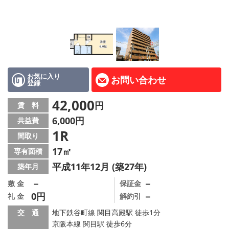
LINE公式アカウント
Instagram
店舗情報·アクセス
会社概要
お気に入り
お問い合わせ
登録
メールでお問い合わせ
42,000
円
賃 料
6,000円
共益費
1R
間取り
17㎡
専有面積
平成11年12月 (築27年)
築年月
－
－
敷 金
保証金
0円
－
礼 金
解約引
交 通
地下鉄谷町線 関目高殿駅 徒歩1分
京阪本線 関目駅 徒歩6分