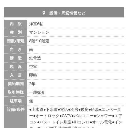
設備・周辺情報など
内 訳
洋室6帖
種 別
マンション
階数/階建
8階/10階建
向 き
南
構 造
鉄骨造
現 況
空室
入 居
即時
契約期間
2年
取引態様
一般媒介
駐車場
無
設備/条件
上水道
下水道
電話
冷房
暖房
給湯
エレベータ
ー
オートロック
CATV
バルコニー
シャワー
エア
コン
バス・トイレ別室
IHコンロ
オール電化
イン