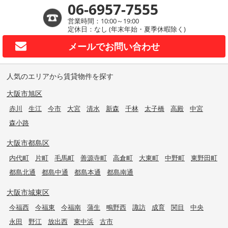
06-6957-7555
営業時間：10:00～19:00
定休日：なし (年末年始・夏季休暇除く)
メールで
お問い合わせ
人気のエリアから賃貸物件を探す
大阪市旭区
赤川
生江
今市
大宮
清水
新森
千林
太子橋
高殿
中宮
森小路
大阪市都島区
内代町
片町
毛馬町
善源寺町
高倉町
大東町
中野町
東野田町
都島北通
都島中通
都島本通
都島南通
大阪市城東区
今福西
今福東
今福南
蒲生
鴫野西
諏訪
成育
関目
中央
永田
野江
放出西
東中浜
古市