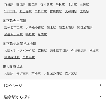
京橋駅
野江駅
関目駅
森小路駅
千林駅
滝井駅
土居駅
守口市駅
西三荘駅
門真市駅
古川橋駅
大和田駅
萱島駅
地下鉄今里筋線
瑞光四丁目駅
太子橋今市駅
清水駅
新森古市駅
関目成育駅
蒲生四丁目駅
鴫野駅
緑橋駅
地下鉄長堀鶴見緑地線
大阪ビジネスパーク駅
京橋駅
蒲生四丁目駅
今福鶴見駅
横堤駅
鶴見緑地駅
門真南駅
JR大阪環状線
大阪駅
桜ノ宮駅
京橋駅
大阪城公園駅
森ノ宮駅
TOPページ
路線·駅から探す