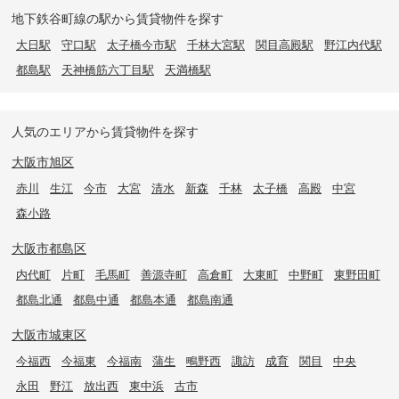
地下鉄谷町線の駅から賃貸物件を探す
大日駅
守口駅
太子橋今市駅
千林大宮駅
関目高殿駅
野江内代駅
都島駅
天神橋筋六丁目駅
天満橋駅
人気のエリアから賃貸物件を探す
大阪市旭区
赤川
生江
今市
大宮
清水
新森
千林
太子橋
高殿
中宮
森小路
大阪市都島区
内代町
片町
毛馬町
善源寺町
高倉町
大東町
中野町
東野田町
都島北通
都島中通
都島本通
都島南通
大阪市城東区
今福西
今福東
今福南
蒲生
鴫野西
諏訪
成育
関目
中央
永田
野江
放出西
東中浜
古市