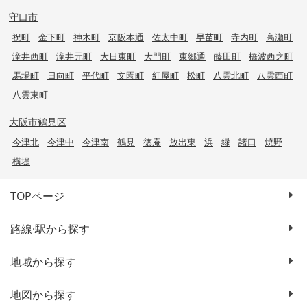
守口市
祝町
金下町
神木町
京阪本通
佐太中町
早苗町
寺内町
高瀬町
滝井西町
滝井元町
大日東町
大門町
東郷通
藤田町
橋波西之町
馬場町
日向町
平代町
文園町
紅屋町
松町
八雲北町
八雲西町
八雲東町
大阪市鶴見区
今津北
今津中
今津南
鶴見
徳庵
放出東
浜
緑
諸口
焼野
横堤
TOPページ
路線·駅から探す
地域から探す
地図から探す