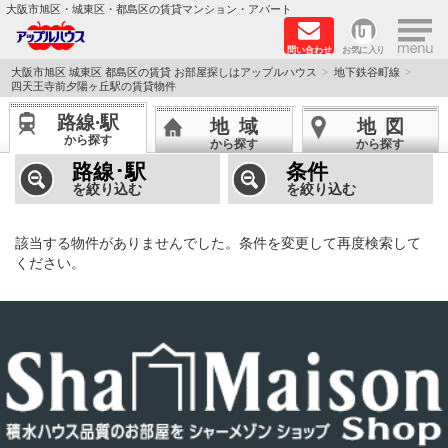
×
大阪市旭区・城東区・都島区の賃貸マンション・アパート
問い合わせ
お気に入り
TOPページ
大阪市旭区 城東区 都島区の賃貸 お部屋探しはアップルハウス
地下鉄谷町線
四天王寺前夕陽ヶ丘駅の賃貸物件
シャーメゾン
路線·駅
地域
地図
から探す
から探す
から探す
路線·駅から探す
路線･駅
条件
を絞り込む
を絞り込む
地域から探す
該当する物件がありませんでした。条件を変更して再度検索して
地図から探す
ください。
スタッフ
BLOG
RECRUIT