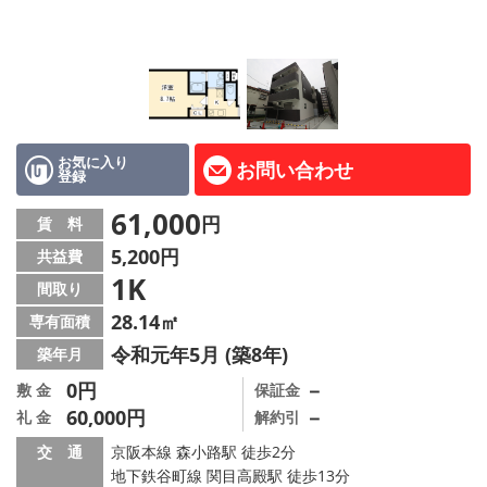
LINE公式アカウント
Instagram
店舗情報·アクセス
会社概要
お気に入り
お問い合わせ
登録
メールでお問い合わせ
61,000
円
賃 料
5,200円
共益費
1K
間取り
28.14㎡
専有面積
令和元年5月 (築8年)
築年月
0円
－
敷 金
保証金
60,000円
－
礼 金
解約引
交 通
京阪本線 森小路駅 徒歩2分
地下鉄谷町線 関目高殿駅 徒歩13分