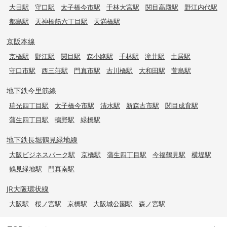
大日駅
守口駅
太子橋今市駅
千林大宮駅
関目高殿駅
野江内代駅
都島駅
天神橋筋六丁目駅
天満橋駅
京阪本線
京橋駅
野江駅
関目駅
森小路駅
千林駅
滝井駅
土居駅
守口市駅
西三荘駅
門真市駅
古川橋駅
大和田駅
萱島駅
地下鉄今里筋線
瑞光四丁目駅
太子橋今市駅
清水駅
新森古市駅
関目成育駅
蒲生四丁目駅
鴫野駅
緑橋駅
地下鉄長堀鶴見緑地線
大阪ビジネスパーク駅
京橋駅
蒲生四丁目駅
今福鶴見駅
横堤駅
鶴見緑地駅
門真南駅
JR大阪環状線
大阪駅
桜ノ宮駅
京橋駅
大阪城公園駅
森ノ宮駅