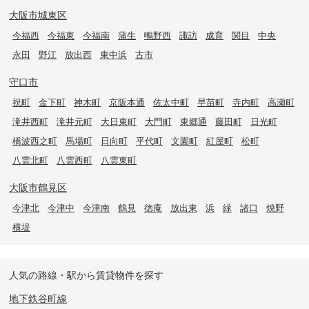
大阪市城東区
今福西
今福東
今福南
蒲生
鴫野西
諏訪
成育
関目
中央
永田
野江
放出西
東中浜
古市
守口市
祝町
金下町
神木町
京阪本通
佐太中町
早苗町
寺内町
高瀬町
滝井西町
滝井元町
大日東町
大門町
東郷通
藤田町
日光町
橋波西之町
馬場町
日向町
平代町
文園町
紅屋町
松町
八雲北町
八雲西町
八雲東町
大阪市鶴見区
今津北
今津中
今津南
鶴見
徳庵
放出東
浜
緑
諸口
焼野
横堤
人気の路線・駅から賃貸物件を探す
地下鉄谷町線