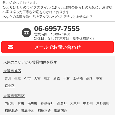
数ご紹介しております。
ひとりひとりのライフスタイルにあった理想の暮らしのために、お客様
へ寄り添った丁寧な対応を心がけております。
あなたの素敵な新生活をアップルハウスで見つけませんか？
06-6957-7555
営業時間：10:00～19:00
定休日：なし (年末年始・夏季休暇除く)
メールで
お問い合わせ
人気のエリアから賃貸物件を探す
大阪市旭区
赤川
生江
今市
大宮
清水
新森
千林
太子橋
高殿
中宮
森小路
大阪市都島区
内代町
片町
毛馬町
善源寺町
高倉町
大東町
中野町
東野田町
都島北通
都島中通
都島本通
都島南通