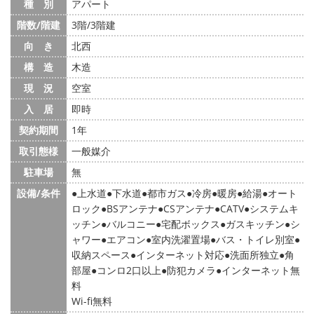
種 別
アパート
階数/階建
3階/3階建
向 き
北西
構 造
木造
現 況
空室
入 居
即時
契約期間
1年
取引態様
一般媒介
駐車場
無
設備/条件
上水道
下水道
都市ガス
冷房
暖房
給湯
オート
ロック
BSアンテナ
CSアンテナ
CATV
システムキ
ッチン
バルコニー
宅配ボックス
ガスキッチン
シ
ャワー
エアコン
室内洗濯置場
バス・トイレ別室
収納スペース
インターネット対応
洗面所独立
角
部屋
コンロ2口以上
防犯カメラ
インターネット無
料
Wi-fi無料