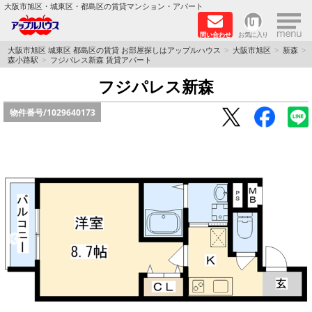
×
大阪市旭区・城東区・都島区の賃貸マンション・アパート
問い合わせ
お気に入り
TOPページ
大阪市旭区 城東区 都島区の賃貸 お部屋探しはアップルハウス
大阪市旭区
新森
森小路駅
フジパレス新森 賃貸アパート
シャーメゾン
フジパレス新森
物件番号/
1029640173
路線·駅から探す
地域から探す
地図から探す
スタッフ
BLOG
RECRUIT