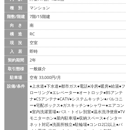
種 別
マンション
階数/階建
7階/15階建
向 き
南
構 造
RC
現 況
空室
入 居
即時
契約期間
2年
取引態様
一般媒介
駐車場
空有 33,000円/月
設備/条件
上水道
下水道
都市ガス
電話
冷房
暖房
給湯
フ
ローリング
エレベーター
オートロック
BSアンテ
ナ
CSアンテナ
CATV
システムキッチン
バルコニ
ー
宅配ボックス
ガスキッチン
シャワー
エアコン
室内洗濯置場
バス・トイレ別室
温水洗浄便座
TV
モニターホン
屋内駐車場
収納スペース
インター
ネット対応
洗面所独立
駐輪場
コンロ2口以上
バ