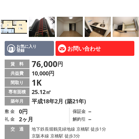
LINE公式アカウント
Instagram
店舗情報·アクセス
会社概要
お気に入り
お問い合わせ
登録
メールでお問い合わせ
76,000
円
賃 料
10,000円
共益費
1K
間取り
25.12㎡
専有面積
平成18年2月 (築21年)
築年月
0円
－
敷 金
保証金
2ヶ月
－
礼 金
解約引
交 通
地下鉄長堀鶴見緑地線 京橋駅 徒歩1分
京阪本線 京橋駅 徒歩3分