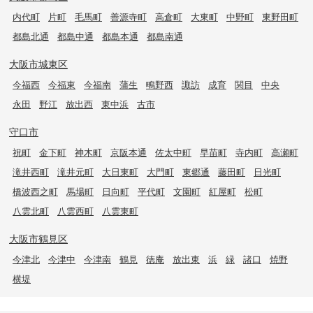
内代町
片町
毛馬町
善源寺町
高倉町
大東町
中野町
東野田町
都島北通
都島中通
都島本通
都島南通
大阪市城東区
今福西
今福東
今福南
蒲生
鴫野西
諏訪
成育
関目
中央
永田
野江
放出西
東中浜
古市
守口市
祝町
金下町
神木町
京阪本通
佐太中町
早苗町
寺内町
高瀬町
滝井西町
滝井元町
大日東町
大門町
東郷通
藤田町
日光町
橋波西之町
馬場町
日向町
平代町
文園町
紅屋町
松町
八雲北町
八雲西町
八雲東町
大阪市鶴見区
今津北
今津中
今津南
鶴見
徳庵
放出東
浜
緑
諸口
焼野
横堤