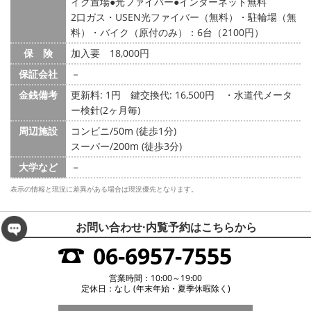
イク置場
光ファイバー
インターネット無料
2口ガス・USEN光ファイバー（無料）・駐輪場（無
料）・バイク（原付のみ）：6台（2100円）
保 険
加入要 18,000円
保証会社
－
金銭備考
更新料: 1円
鍵交換代: 16,500円
・水道代メータ
ー検針(2ヶ月毎)
周辺施設
コンビニ/50m (徒歩1分)
スーパー/200m (徒歩3分)
大学など
－
表示の情報と現況に差異がある場合は現況優先となります。
お問い合わせ·内覧予約は
こちらから
06-6957-7555
営業時間：10:00～19:00
定休日：なし (年末年始・夏季休暇除く)