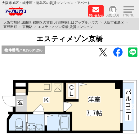
×
大阪市旭区・城東区・都島区の賃貸マンション・アパート
問い合わせ
お気に入り
TOPページ
大阪市旭区 城東区 都島区の賃貸 お部屋探しはアップルハウス
大阪市都島区
東野田町
京橋駅
エスティメゾン京橋 賃貸マンション
シャーメゾン
エスティメゾン京橋
物件番号/
1029601296
路線·駅から探す
地域から探す
地図から探す
スタッフ
BLOG
RECRUIT