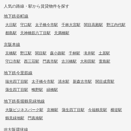
人気の路線・駅から賃貸物件を探す
地下鉄谷町線
大日駅
守口駅
太子橋今市駅
千林大宮駅
関目高殿駅
野江内代駅
都島駅
天神橋筋六丁目駅
天満橋駅
京阪本線
京橋駅
野江駅
関目駅
森小路駅
千林駅
滝井駅
土居駅
守口市駅
西三荘駅
門真市駅
古川橋駅
大和田駅
萱島駅
地下鉄今里筋線
瑞光四丁目駅
太子橋今市駅
清水駅
新森古市駅
関目成育駅
蒲生四丁目駅
鴫野駅
緑橋駅
地下鉄長堀鶴見緑地線
大阪ビジネスパーク駅
京橋駅
蒲生四丁目駅
今福鶴見駅
横堤駅
鶴見緑地駅
門真南駅
JR大阪環状線