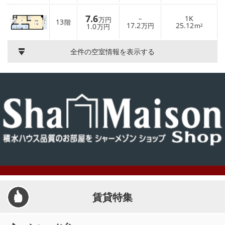
7.6
－
1K
万円
13
階
17.2
25.12
1.0
万円
m²
万円
全件の空室情報を表示する
賃貸特集