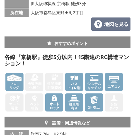
JR大阪環状線 京橋駅 徒歩3分
所在地
大阪市都島区東野田町2丁目
地図を見る
おすすめポイント
各線『京橋駅』徒歩5分以内！15階建のRC構造マン
ション！
設備・周辺情報など
内 訳
洋室7.7帖、K2.5帖