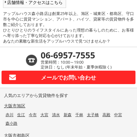
店舗情報・アクセスはこちら
アップルハウス森小路店は創業25年以上、旭区・城東区・都島区、守口
市を中心に賃貸マンション、アパート、ハイツ、貸家等の賃貸物件を多
数ご紹介しております。
ひとりひとりのライフスタイルにあった理想の暮らしのために、お客様
へ寄り添った丁寧な対応を心がけております。
あなたの素敵な新生活をアップルハウスで見つけませんか？
06-6957-7555
営業時間：10:00～19:00
定休日：なし (年末年始・夏季休暇除く)
メールで
お問い合わせ
人気のエリアから賃貸物件を探す
大阪市旭区
赤川
生江
今市
大宮
清水
新森
千林
太子橋
高殿
中宮
森小路
大阪市都島区