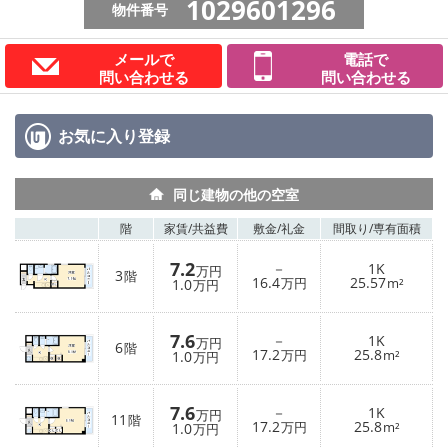
1029601296
物件番号
メールで
電話で
問い合わせる
問い合わせる
お気に入り
登録
同じ建物の他の空室
階
家賃/
共益費
敷金/
礼金
間取り/
専有面積
7.2
－
1K
万円
3
階
16.4
25.57
1.0
万円
m²
万円
7.6
－
1K
万円
6
階
17.2
25.8
1.0
万円
m²
万円
7.6
－
1K
万円
11
階
17.2
25.8
1.0
万円
m²
万円