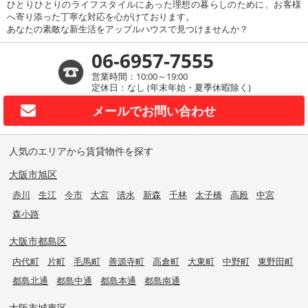
ひとりひとりのライフスタイルにあった理想の暮らしのために、お客様
へ寄り添った丁寧な対応を心がけております。
あなたの素敵な新生活をアップルハウスで見つけませんか？
06-6957-7555
営業時間：10:00～19:00
定休日：なし (年末年始・夏季休暇除く)
メールで
お問い合わせ
人気のエリアから賃貸物件を探す
大阪市旭区
赤川
生江
今市
大宮
清水
新森
千林
太子橋
高殿
中宮
森小路
大阪市都島区
内代町
片町
毛馬町
善源寺町
高倉町
大東町
中野町
東野田町
都島北通
都島中通
都島本通
都島南通
大阪市城東区