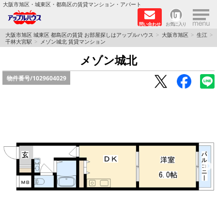
×
大阪市旭区・城東区・都島区の賃貸マンション・アパート
問い合わせ
お気に入り
TOPページ
大阪市旭区 城東区 都島区の賃貸 お部屋探しはアップルハウス
大阪市旭区
生江
千林大宮駅
メゾン城北 賃貸マンション
シャーメゾン
メゾン城北
物件番号/
1029604029
路線·駅から探す
地域から探す
地図から探す
スタッフ
BLOG
RECRUIT