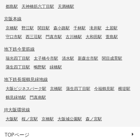
都島駅
天神橋筋六丁目駅
天満橋駅
京阪本線
京橋駅
野江駅
関目駅
森小路駅
千林駅
滝井駅
土居駅
守口市駅
西三荘駅
門真市駅
古川橋駅
大和田駅
萱島駅
地下鉄今里筋線
瑞光四丁目駅
太子橋今市駅
清水駅
新森古市駅
関目成育駅
蒲生四丁目駅
鴫野駅
緑橋駅
地下鉄長堀鶴見緑地線
大阪ビジネスパーク駅
京橋駅
蒲生四丁目駅
今福鶴見駅
横堤駅
鶴見緑地駅
門真南駅
JR大阪環状線
大阪駅
桜ノ宮駅
京橋駅
大阪城公園駅
森ノ宮駅
TOPページ