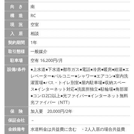
向 き
南
構 造
RC
現 況
空室
入 居
相談
契約期間
1年
取引態様
一般媒介
駐車場
空有 16,200円/月
設備/条件
上水道
下水道
都市ガス
電話
冷房
暖房
給湯
エ
レベーター
バルコニー
シャワー
エアコン
室内洗
濯置場
バス・トイレ別室
屋内駐車場
収納スペー
ス
インターネット対応
洗面所独立
駐輪場
角部屋
コンロ2口以上
光ファイバー
インターネット無料
光ファイバー（NTT）
保 険
加入要 20,000円/2年
保証会社
－
金銭備考
水道料金は共益費に含む ・2人入居の場合共益費