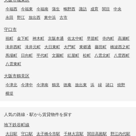
今福西
今福東
今福南
蒲生
鴫野西
諏訪
成育
関目
中央
永田
野江
放出西
東中浜
古市
守口市
祝町
金下町
神木町
京阪本通
佐太中町
早苗町
寺内町
高瀬町
滝井西町
滝井元町
大日東町
大門町
東郷通
藤田町
橋波西之町
馬場町
日向町
平代町
文園町
紅屋町
松町
八雲北町
八雲西町
八雲東町
大阪市鶴見区
今津北
今津中
今津南
鶴見
徳庵
放出東
浜
緑
諸口
焼野
横堤
人気の路線・駅から賃貸物件を探す
地下鉄谷町線
大日駅
守口駅
太子橋今市駅
千林大宮駅
関目高殿駅
野江内代駅