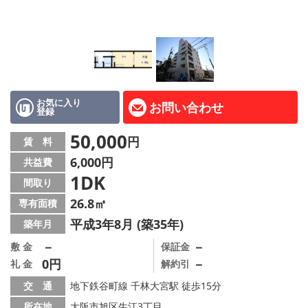
LINE公式アカウント
Instagram
店舗情報·アクセス
会社概要
お気に入り
お問い合わせ
登録
メールでお問い合わせ
50,000
円
賃 料
6,000円
共益費
1DK
間取り
26.8㎡
専有面積
平成3年8月 (築35年)
築年月
－
－
敷 金
保証金
0円
－
礼 金
解約引
交 通
地下鉄谷町線 千林大宮駅 徒歩15分
所在地
大阪市旭区生江3丁目