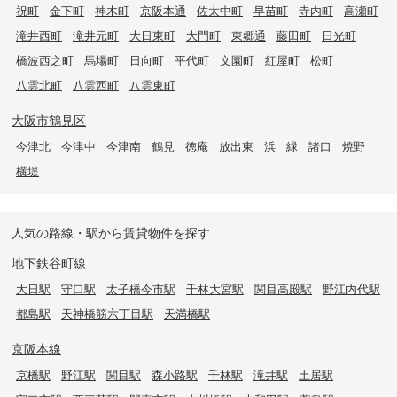
祝町
金下町
神木町
京阪本通
佐太中町
早苗町
寺内町
高瀬町
滝井西町
滝井元町
大日東町
大門町
東郷通
藤田町
日光町
橋波西之町
馬場町
日向町
平代町
文園町
紅屋町
松町
八雲北町
八雲西町
八雲東町
大阪市鶴見区
今津北
今津中
今津南
鶴見
徳庵
放出東
浜
緑
諸口
焼野
横堤
人気の路線・駅から賃貸物件を探す
地下鉄谷町線
大日駅
守口駅
太子橋今市駅
千林大宮駅
関目高殿駅
野江内代駅
都島駅
天神橋筋六丁目駅
天満橋駅
京阪本線
京橋駅
野江駅
関目駅
森小路駅
千林駅
滝井駅
土居駅