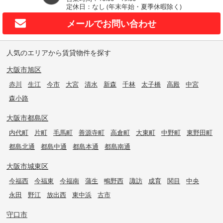
定休日：なし (年末年始・夏季休暇除く)
メールで
お問い合わせ
人気のエリアから賃貸物件を探す
大阪市旭区
赤川
生江
今市
大宮
清水
新森
千林
太子橋
高殿
中宮
森小路
大阪市都島区
内代町
片町
毛馬町
善源寺町
高倉町
大東町
中野町
東野田町
都島北通
都島中通
都島本通
都島南通
大阪市城東区
今福西
今福東
今福南
蒲生
鴫野西
諏訪
成育
関目
中央
永田
野江
放出西
東中浜
古市
守口市