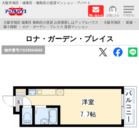
×
大阪市旭区・城東区・都島区の賃貸マンション・アパート
問い合わせ
お気に入り
TOPページ
大阪市旭区 城東区 都島区の賃貸 お部屋探しはアップルハウス
大阪市旭区
新森
森小路駅
ロナ・ガーデン・プレイス 賃貸マンション
シャーメゾン
ロナ・ガーデン・プレイス
物件番号/
1029604668
路線·駅から探す
地域から探す
地図から探す
スタッフ
BLOG
RECRUIT