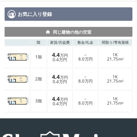
お気に入り
登録
同じ建物の他の空室
階
家賃/
共益費
敷金/
礼金
間取り/
専有面積
4.4
－
1K
万円
1
階
8.0
21.75
0.4
万円
m²
万円
4.4
－
1K
万円
2
階
8.0
21.75
0.4
万円
m²
万円
4.4
－
1K
万円
3
階
8.0
21.75
0.4
万円
m²
万円