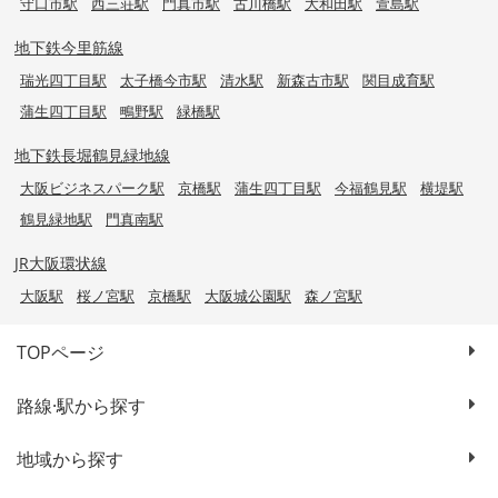
守口市駅
西三荘駅
門真市駅
古川橋駅
大和田駅
萱島駅
地下鉄今里筋線
瑞光四丁目駅
太子橋今市駅
清水駅
新森古市駅
関目成育駅
蒲生四丁目駅
鴫野駅
緑橋駅
地下鉄長堀鶴見緑地線
大阪ビジネスパーク駅
京橋駅
蒲生四丁目駅
今福鶴見駅
横堤駅
鶴見緑地駅
門真南駅
JR大阪環状線
大阪駅
桜ノ宮駅
京橋駅
大阪城公園駅
森ノ宮駅
TOPページ
路線·駅から探す
地域から探す