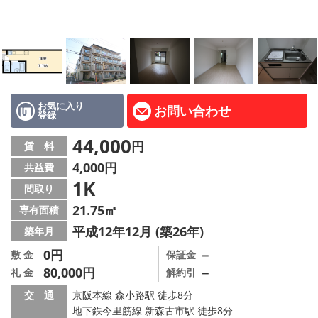
LINE公式アカウント
Instagram
店舗情報·アクセス
会社概要
お気に入り
お問い合わせ
登録
メールでお問い合わせ
44,000
円
賃 料
4,000円
共益費
1K
間取り
21.75㎡
専有面積
平成12年12月 (築26年)
築年月
0円
－
敷 金
保証金
80,000円
－
礼 金
解約引
交 通
京阪本線 森小路駅 徒歩8分
地下鉄今里筋線 新森古市駅 徒歩8分