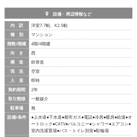
設備・周辺情報など
内 訳
洋室7.7帖、K2.5帖
種 別
マンション
階数/階建
4階/4階建
向 き
西
構 造
鉄骨造
現 況
空室
入 居
即時
契約期間
2年
取引態様
一般媒介
駐車場
無
設備/条件
上水道
下水道
都市ガス
電話
冷房
暖房
給湯
オ
ートロック
CATV
バルコニー
シャワー
エアコン
室内洗濯置場
バス・トイレ別室
駐輪場