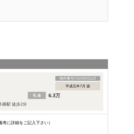
物件番号/
1029605220
平成元年7月 築
6.3万
礼 金
小路駅 徒歩2分
備考に詳細をご記入下さい）