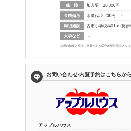
保 険
加入要 20,000円
金銭備考
水道代: 2,200円
－
周辺施設
古市小学校/401m (徒歩
大学など
－
表示の情報と現況に差異がある場合は現況優先となり
お問い合わせ·内覧予約は
こちらか
アップルハウス