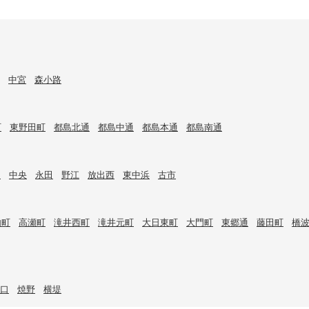
中宮
森小路
町
東野田町
都島北通
都島中通
都島本通
都島南通
目
中央
永田
野江
放出西
東中浜
古市
内町
高瀬町
滝井西町
滝井元町
大日東町
大門町
東郷通
藤田町
橋
口
焼野
横堤