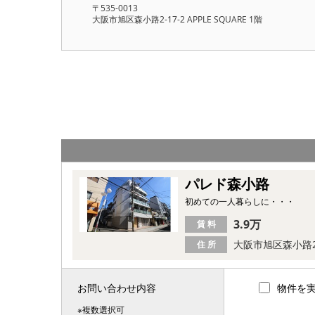
〒535-0013
大阪市旭区森小路2-17-2 APPLE SQUARE 1階
パレド森小路
初めての一人暮らしに・・・
3.9万
賃 料
大阪市旭区森小路
住 所
お問い合わせ内容
物件を
※複数選択可