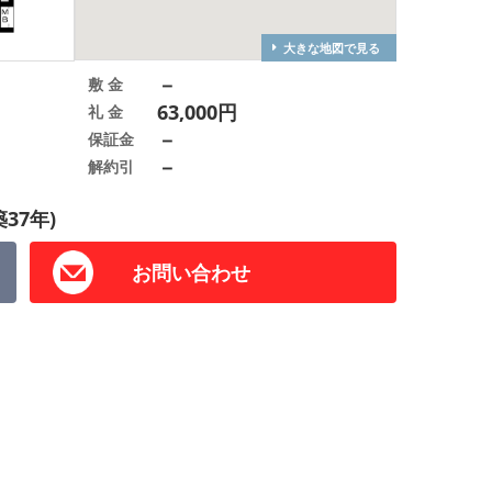
大きな地図で見る
－
敷 金
63,000円
礼 金
－
保証金
－
解約引
37年)
お問い合わせ