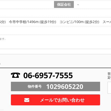
保証会社
－
6分)
今市中学校/1496m (徒歩19分)
コンビニ/100m (徒歩2分)
スーパ
ます。
ら
06-6957-7555
営
定
1029605220
物件番号
メールでお問い合わせ