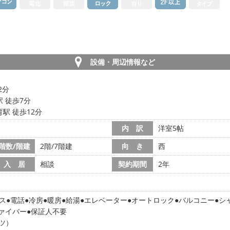
設備・周辺情報など
2分
 徒歩7分
駅 徒歩12分
内 訳
洋室5帖
階数/階建
2階/7階建
向 き
西
入 居
相談
契約期間
2年
ス
電話
冷房
暖房
給湯
エレベーター
オートロック
バルコニー
シ
ァイバー
保証人不要
ツ）