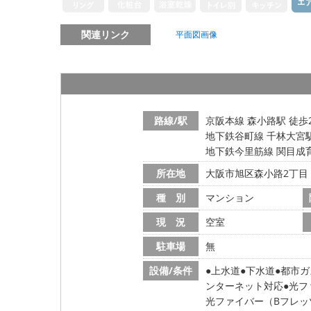
関連リンク
平面図画像
路線/駅
京阪本線 森小路駅 徒歩
地下鉄谷町線 千林大宮駅
地下鉄今里筋線 関目成育
所在地
大阪市旭区森小路2丁目
種 別
マンション
現 況
空室
駐車場
無
設備/条件
上水道
下水道
都市ガ
ンターネット対応
光フ
光ファイバー（Bフレッ