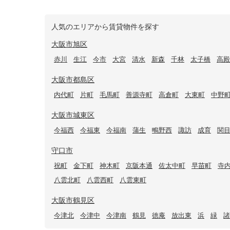
人気のエリアから賃貸物件を探す
大阪市旭区
赤川
生江
今市
大宮
清水
新森
千林
太子橋
高殿
大阪市都島区
内代町
片町
毛馬町
善源寺町
高倉町
大東町
中野
大阪市城東区
今福西
今福東
今福南
蒲生
鴫野西
諏訪
成育
関
守口市
祝町
金下町
神木町
京阪本通
佐太中町
早苗町
寺
八雲北町
八雲西町
八雲東町
大阪市鶴見区
今津北
今津中
今津南
鶴見
徳庵
放出東
浜
緑
諸