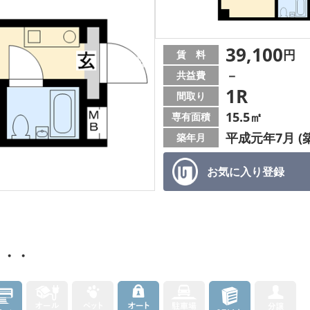
39,100
円
賃 料
－
共益費
1R
間取り
15.5㎡
専有面積
平成元年7月 (築
築年月
お気に入り
登録
・・・