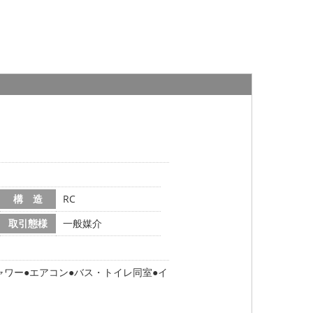
構 造
RC
取引態様
一般媒介
ャワー
エアコン
バス・トイレ同室
イ