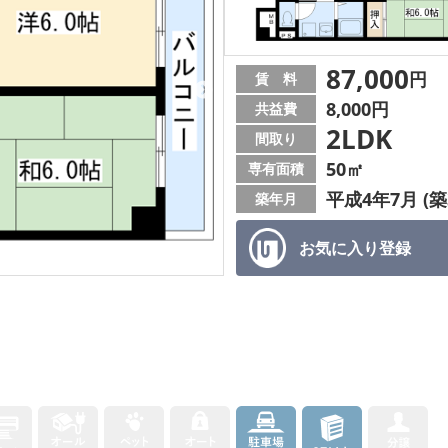
87,000
円
賃 料
8,000円
共益費
2LDK
間取り
50㎡
専有面積
平成4年7月 (築
築年月
お気に入り
登録
！