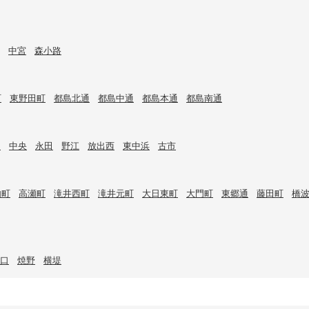
中宮
森小路
町
東野田町
都島北通
都島中通
都島本通
都島南通
目
中央
永田
野江
放出西
東中浜
古市
内町
高瀬町
滝井西町
滝井元町
大日東町
大門町
東郷通
藤田町
橋
口
焼野
横堤