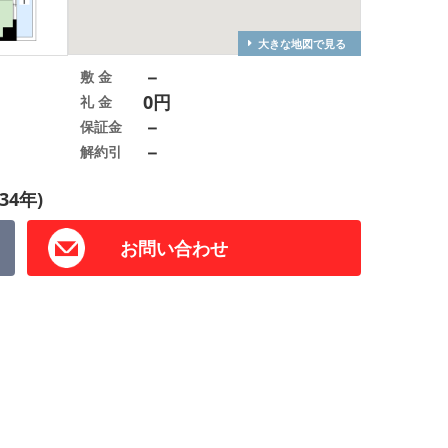
大きな地図で見る
－
敷 金
0円
礼 金
－
保証金
－
解約引
34年)
お問い合わせ