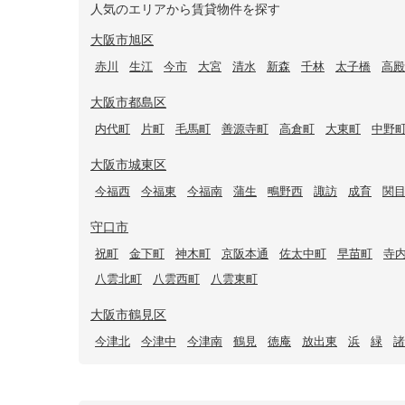
人気のエリアから賃貸物件を探す
大阪市旭区
赤川
生江
今市
大宮
清水
新森
千林
太子橋
高殿
大阪市都島区
内代町
片町
毛馬町
善源寺町
高倉町
大東町
中野
大阪市城東区
今福西
今福東
今福南
蒲生
鴫野西
諏訪
成育
関
守口市
祝町
金下町
神木町
京阪本通
佐太中町
早苗町
寺
八雲北町
八雲西町
八雲東町
大阪市鶴見区
今津北
今津中
今津南
鶴見
徳庵
放出東
浜
緑
諸