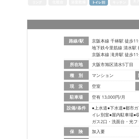
路線/駅
京阪本線 千林駅 徒歩1
地下鉄今里筋線 清水駅 
京阪本線 滝井駅 徒歩1
所在地
大阪市旭区清水5丁目
種 別
マンション
現 況
空室
駐車場
空有 13,000円/月
設備/条件
上水道
下水道
都市ガ
イレ別室
屋内駐車場
ガス2口・洗面台・光フ
保 険
加入要