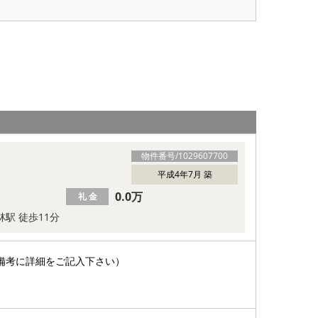
物件番号/
1029607700
平成4年7月 築
0.0万
礼 金
林駅 徒歩11分
備考に詳細をご記入下さい）