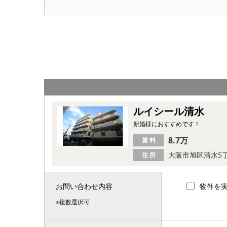
ルイシール清水
新婚様におすすめです！
8.7万
賃 料
大阪市旭区清水5
住 所
お問い合わせ内容
物件を
※複数選択可