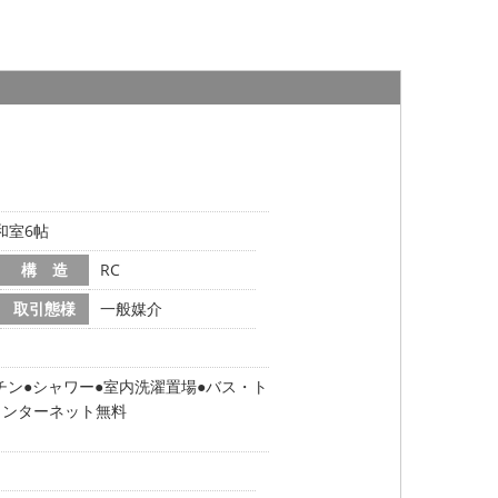
和室6帖
構 造
RC
取引態様
一般媒介
チン
シャワー
室内洗濯置場
バス・ト
インターネット無料