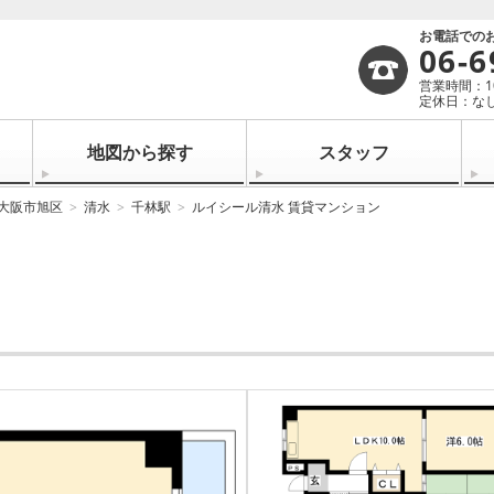
お電話での
06-6
営業時間：10:
定休日：なし
地図から探す
スタッフ
大阪市旭区
清水
千林駅
ルイシール清水 賃貸マンション