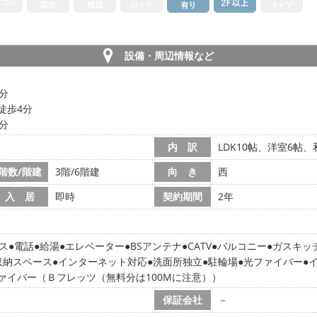
設備・周辺情報など
1分
徒歩4分
1分
内 訳
LDK10帖、洋室6帖、
階数/階建
3階/6階建
向 き
西
入 居
即時
契約期間
2年
ス
電話
給湯
エレベーター
BSアンテナ
CATV
バルコニー
ガスキッ
収納スペース
インターネット対応
洗面所独立
駐輪場
光ファイバー
ァイバー（Ｂフレッツ（無料分は100Mに注意））
保証会社
－