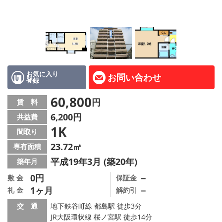
LINE公式アカウント
Instagram
店舗情報·アクセス
会社概要
お気に入り
お問い合わせ
登録
メールでお問い合わせ
60,800
円
賃 料
6,200円
共益費
1K
間取り
23.72㎡
専有面積
平成19年3月 (築20年)
築年月
0円
－
敷 金
保証金
1ヶ月
－
礼 金
解約引
交 通
地下鉄谷町線 都島駅 徒歩3分
JR大阪環状線 桜ノ宮駅 徒歩14分