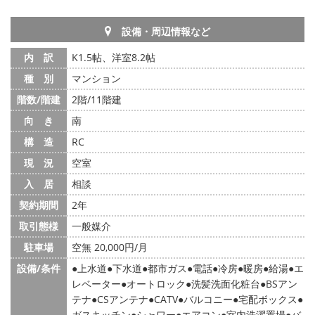
設備・周辺情報など
内 訳
K1.5帖、洋室8.2帖
種 別
マンション
階数/階建
2階/11階建
向 き
南
構 造
RC
現 況
空室
入 居
相談
契約期間
2年
取引態様
一般媒介
駐車場
空無 20,000円/月
設備/条件
上水道
下水道
都市ガス
電話
冷房
暖房
給湯
エ
レベーター
オートロック
洗髪洗面化粧台
BSアン
テナ
CSアンテナ
CATV
バルコニー
宅配ボックス
ガスキッチン
シャワー
エアコン
室内洗濯置場
バ