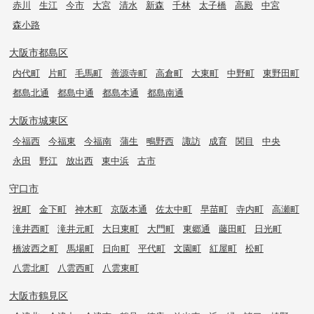
赤川
生江
今市
大宮
清水
新森
千林
太子橋
高殿
中宮
森小路
大阪市都島区
内代町
片町
毛馬町
善源寺町
高倉町
大東町
中野町
東野田町
都島北通
都島中通
都島本通
都島南通
大阪市城東区
今福西
今福東
今福南
蒲生
鴫野西
諏訪
成育
関目
中央
永田
野江
放出西
東中浜
古市
守口市
祝町
金下町
神木町
京阪本通
佐太中町
早苗町
寺内町
高瀬町
滝井西町
滝井元町
大日東町
大門町
東郷通
藤田町
日光町
橋波西之町
馬場町
日向町
平代町
文園町
紅屋町
松町
八雲北町
八雲西町
八雲東町
大阪市鶴見区