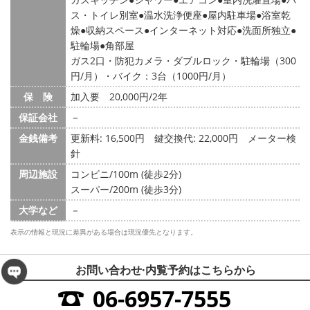
ス・トイレ別室
温水洗浄便座
屋内駐車場
浴室乾
燥
収納スペース
インターネット対応
洗面所独立
駐輪場
角部屋
ガス2口・防犯カメラ・ダブルロック・駐輪場（300
円/月）・バイク：3台（1000円/月）
保 険
加入要 20,000円/2年
保証会社
－
金銭備考
更新料: 16,500円
鍵交換代: 22,000円
メーター検
針
周辺施設
コンビニ/100m (徒歩2分)
スーパー/200m (徒歩3分)
大学など
－
表示の情報と現況に差異がある場合は現況優先となります。
お問い合わせ·内覧予約は
こちらから
06-6957-7555