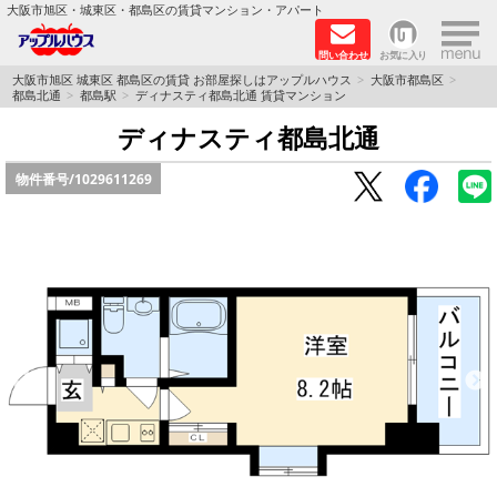
×
大阪市旭区・城東区・都島区の賃貸マンション・アパート
問い合わせ
お気に入り
TOPページ
大阪市旭区 城東区 都島区の賃貸 お部屋探しはアップルハウス
大阪市都島区
都島北通
都島駅
ディナスティ都島北通 賃貸マンション
シャーメゾン
ディナスティ都島北通
物件番号/
1029611269
路線·駅から探す
地域から探す
地図から探す
スタッフ
BLOG
RECRUIT