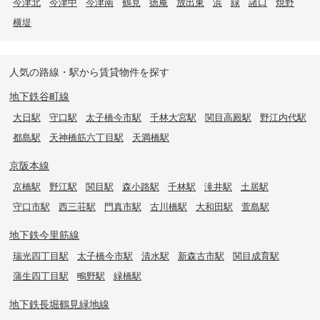
今津北
今津中
今津南
鶴見
徳庵
放出東
浜
緑
諸口
焼野
横堤
人気の路線・駅から賃貸物件を探す
地下鉄谷町線
大日駅
守口駅
太子橋今市駅
千林大宮駅
関目高殿駅
野江内代駅
都島駅
天神橋筋六丁目駅
天満橋駅
京阪本線
京橋駅
野江駅
関目駅
森小路駅
千林駅
滝井駅
土居駅
守口市駅
西三荘駅
門真市駅
古川橋駅
大和田駅
萱島駅
地下鉄今里筋線
瑞光四丁目駅
太子橋今市駅
清水駅
新森古市駅
関目成育駅
蒲生四丁目駅
鴫野駅
緑橋駅
地下鉄長堀鶴見緑地線