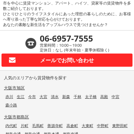
市を中心に賃貸マンション、アパート、ハイツ、貸家等の賃貸物件を多
数ご紹介しております。
ひとりひとりのライフスタイルにあった理想の暮らしのために、お客様
へ寄り添った丁寧な対応を心がけております。
あなたの素敵な新生活をアップルハウスで見つけませんか？
06-6957-7555
営業時間：10:00～19:00
定休日：なし (年末年始・夏季休暇除く)
メールで
お問い合わせ
人気のエリアから賃貸物件を探す
大阪市旭区
赤川
生江
今市
大宮
清水
新森
千林
太子橋
高殿
中宮
森小路
大阪市都島区
内代町
片町
毛馬町
善源寺町
高倉町
大東町
中野町
東野田町