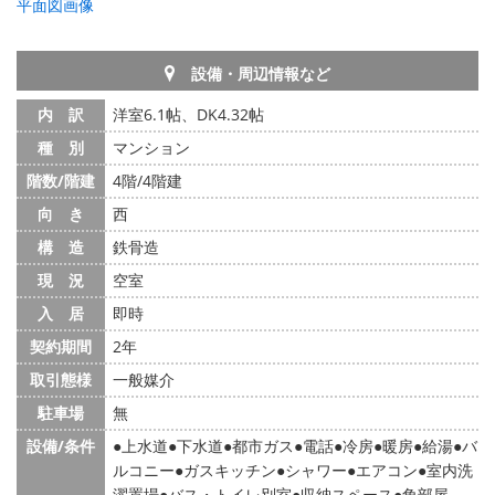
平面図画像
設備・周辺情報など
内 訳
洋室6.1帖、DK4.32帖
種 別
マンション
階数/階建
4階/4階建
向 き
西
構 造
鉄骨造
現 況
空室
入 居
即時
契約期間
2年
取引態様
一般媒介
駐車場
無
設備/条件
上水道
下水道
都市ガス
電話
冷房
暖房
給湯
バ
ルコニー
ガスキッチン
シャワー
エアコン
室内洗
濯置場
バス・トイレ別室
収納スペース
角部屋