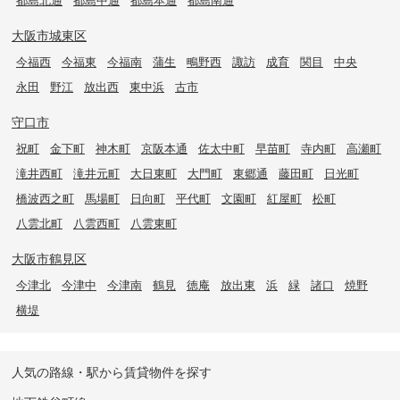
都島北通
都島中通
都島本通
都島南通
大阪市城東区
今福西
今福東
今福南
蒲生
鴫野西
諏訪
成育
関目
中央
永田
野江
放出西
東中浜
古市
守口市
祝町
金下町
神木町
京阪本通
佐太中町
早苗町
寺内町
高瀬町
滝井西町
滝井元町
大日東町
大門町
東郷通
藤田町
日光町
橋波西之町
馬場町
日向町
平代町
文園町
紅屋町
松町
八雲北町
八雲西町
八雲東町
大阪市鶴見区
今津北
今津中
今津南
鶴見
徳庵
放出東
浜
緑
諸口
焼野
横堤
人気の路線・駅から賃貸物件を探す