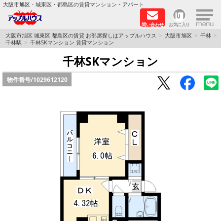
×
大阪市旭区・城東区・都島区の賃貸マンション・アパート
問い合わせ
お気に入り
TOPページ
大阪市旭区 城東区 都島区の賃貸 お部屋探しはアップルハウス
大阪市旭区
千林
千林駅
千林SKマンション 賃貸マンション
シャーメゾン
千林SKマンション
物件番号/
1029612120
路線·駅から探す
地域から探す
地図から探す
スタッフ
BLOG
RECRUIT