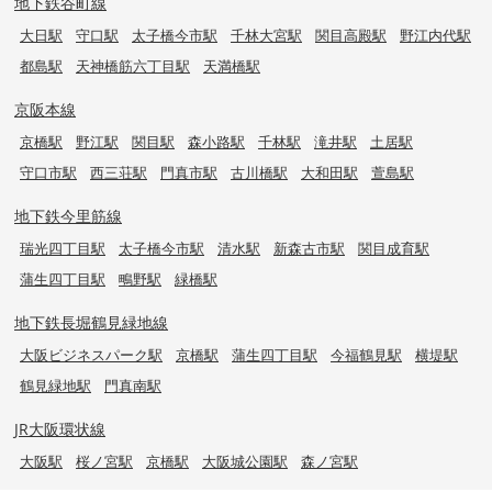
地下鉄谷町線
大日駅
守口駅
太子橋今市駅
千林大宮駅
関目高殿駅
野江内代駅
都島駅
天神橋筋六丁目駅
天満橋駅
京阪本線
京橋駅
野江駅
関目駅
森小路駅
千林駅
滝井駅
土居駅
守口市駅
西三荘駅
門真市駅
古川橋駅
大和田駅
萱島駅
地下鉄今里筋線
瑞光四丁目駅
太子橋今市駅
清水駅
新森古市駅
関目成育駅
蒲生四丁目駅
鴫野駅
緑橋駅
地下鉄長堀鶴見緑地線
大阪ビジネスパーク駅
京橋駅
蒲生四丁目駅
今福鶴見駅
横堤駅
鶴見緑地駅
門真南駅
JR大阪環状線
大阪駅
桜ノ宮駅
京橋駅
大阪城公園駅
森ノ宮駅