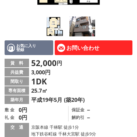
LINE公式アカウント
Instagram
店舗情報·アクセス
会社概要
お気に入り
お問い合わせ
登録
メールでお問い合わせ
52,000
円
賃 料
3,000円
共益費
1DK
間取り
25.7㎡
専有面積
平成19年5月 (築20年)
築年月
0円
－
敷 金
保証金
0円
－
礼 金
解約引
交 通
京阪本線 千林駅 徒歩1分
地下鉄谷町線 千林大宮駅 徒歩9分