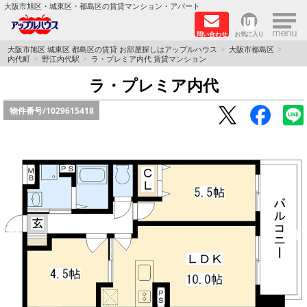
×
大阪市旭区・城東区・都島区の賃貸マンション・アパート
問い合わせ
お気に入り
TOPページ
大阪市旭区 城東区 都島区の賃貸 お部屋探しはアップルハウス
大阪市都島区
内代町
野江内代駅
ラ・プレミア内代 賃貸マンション
シャーメゾン
ラ・プレミア内代
物件番号/
1029615418
路線·駅から探す
地域から探す
地図から探す
スタッフ
BLOG
RECRUIT