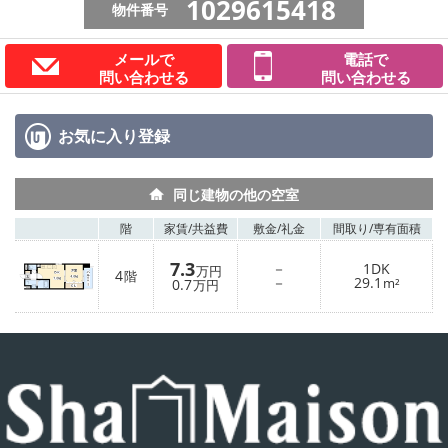
1029615418
物件番号
メールで
電話で
問い合わせる
問い合わせる
お気に入り
登録
同じ建物の他の空室
階
家賃/
共益費
敷金/
礼金
間取り/
専有面積
7.3
－
1DK
万円
4
階
－
29.1
0.7
m²
万円