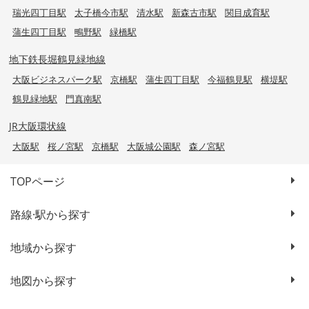
瑞光四丁目駅
太子橋今市駅
清水駅
新森古市駅
関目成育駅
蒲生四丁目駅
鴫野駅
緑橋駅
地下鉄長堀鶴見緑地線
大阪ビジネスパーク駅
京橋駅
蒲生四丁目駅
今福鶴見駅
横堤駅
鶴見緑地駅
門真南駅
JR大阪環状線
大阪駅
桜ノ宮駅
京橋駅
大阪城公園駅
森ノ宮駅
TOPページ
路線·駅から探す
地域から探す
地図から探す