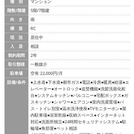
種 別
マンション
階数/階建
5階/7階建
向 き
南
構 造
RC
現 況
居住中
入 居
相談
契約期間
2年
取引態様
一般媒介
駐車場
空有 22,000円/月
設備/条件
上水道
下水道
都市ガス
電話
冷房
暖房
給湯
エ
レベーター
オートロック
追焚機能
洗髪洗面化粧
台
システムキッチン
バルコニー
宅配ボックス
ガ
スキッチン
シャワー
エアコン
室内洗濯置場
バ
ス・トイレ別室
温水洗浄便座
TVモニターホン
屋
内駐車場
浴室乾燥
収納スペース
インターネット
対応
洗面所独立
24時間セキュリティシステム
駐
輪場
角部屋
ペット相談