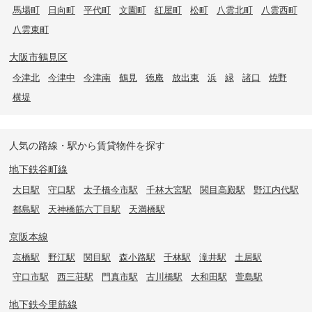
馬場町
日向町
平代町
文園町
紅屋町
松町
八雲北町
八雲西町
八雲東町
大阪市鶴見区
今津北
今津中
今津南
鶴見
徳庵
放出東
浜
緑
諸口
焼野
横堤
人気の路線・駅から賃貸物件を探す
地下鉄谷町線
大日駅
守口駅
太子橋今市駅
千林大宮駅
関目高殿駅
野江内代駅
都島駅
天神橋筋六丁目駅
天満橋駅
京阪本線
京橋駅
野江駅
関目駅
森小路駅
千林駅
滝井駅
土居駅
守口市駅
西三荘駅
門真市駅
古川橋駅
大和田駅
萱島駅
地下鉄今里筋線