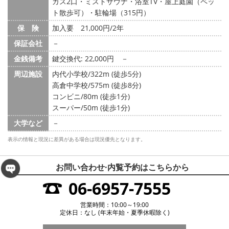
ガス2口・ミストサウナ・浴室TV・屋上庭園（ペッ
ト散歩可）・駐輪場（315円）
保 険
加入要 21,000円/2年
保証会社
－
金銭備考
鍵交換代: 22,000円
－
周辺施設
内代小学校/322m (徒歩5分)
高倉中学校/575m (徒歩8分)
コンビニ/80m (徒歩1分)
スーパー/50m (徒歩1分)
大学など
－
表示の情報と現況に差異がある場合は現況優先となります。
お問い合わせ·内覧予約は
こちらから
06-6957-7555
営業時間：10:00～19:00
定休日：なし (年末年始・夏季休暇除く)