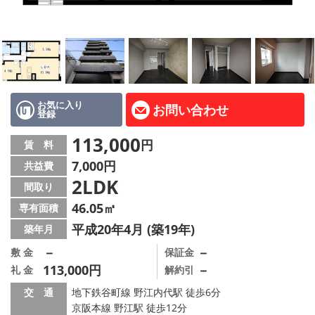
LINE公式アカウント
Instagram
店舗情報·アクセス
会社概要
お気に入り
お問い合わせ
登録
メールでお問い合わせ
113,000
円
賃 料
7,000円
共益費
2LDK
間取り
46.05㎡
専有面積
平成20年4月 (築19年)
築年月
－
－
敷 金
保証金
113,000円
－
礼 金
解約引
交 通
地下鉄谷町線 野江内代駅 徒歩6分
京阪本線 野江駅 徒歩12分