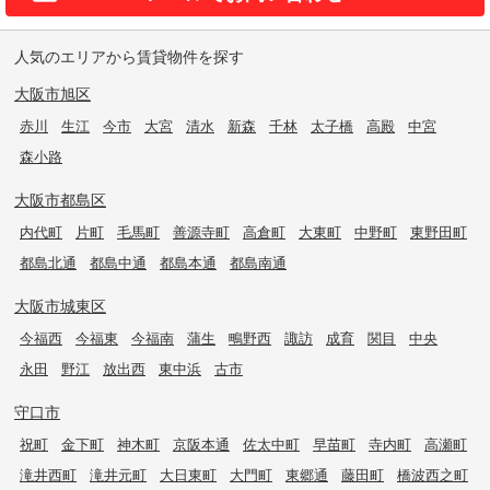
人気のエリアから賃貸物件を探す
大阪市旭区
赤川
生江
今市
大宮
清水
新森
千林
太子橋
高殿
中宮
森小路
大阪市都島区
内代町
片町
毛馬町
善源寺町
高倉町
大東町
中野町
東野田町
都島北通
都島中通
都島本通
都島南通
大阪市城東区
今福西
今福東
今福南
蒲生
鴫野西
諏訪
成育
関目
中央
永田
野江
放出西
東中浜
古市
守口市
祝町
金下町
神木町
京阪本通
佐太中町
早苗町
寺内町
高瀬町
滝井西町
滝井元町
大日東町
大門町
東郷通
藤田町
橋波西之町