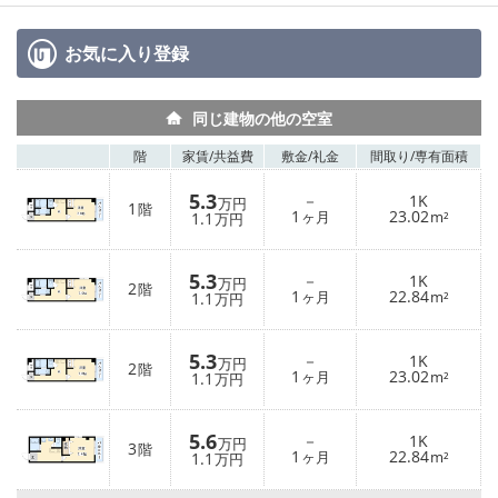
お気に入り
登録
同じ建物の他の空室
階
家賃/
共益費
敷金/
礼金
間取り/
専有面積
5.3
－
1K
万円
1
階
1
23.02
1.1
ヶ月
m²
万円
5.3
－
1K
万円
2
階
1
22.84
1.1
ヶ月
m²
万円
5.3
－
1K
万円
2
階
1
23.02
1.1
ヶ月
m²
万円
5.6
－
1K
万円
3
階
1
22.84
1.1
ヶ月
m²
万円