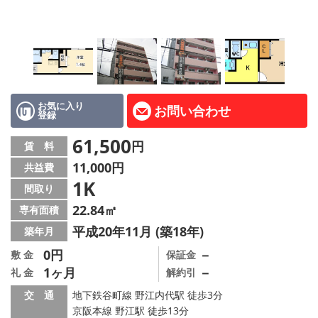
LINE公式アカウント
Instagram
店舗情報·アクセス
会社概要
お気に入り
お問い合わせ
登録
メールでお問い合わせ
61,500
円
賃 料
11,000円
共益費
1K
間取り
22.84㎡
専有面積
平成20年11月 (築18年)
築年月
0円
－
敷 金
保証金
1ヶ月
－
礼 金
解約引
交 通
地下鉄谷町線 野江内代駅 徒歩3分
京阪本線 野江駅 徒歩13分