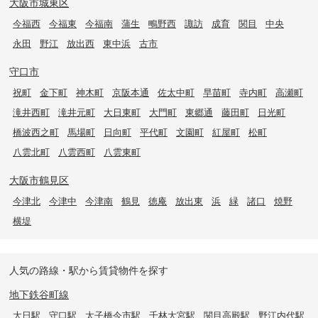
大阪市城東区
今福西
今福東
今福南
蒲生
鴫野西
諏訪
成育
関目
中央
永田
野江
放出西
東中浜
古市
守口市
祝町
金下町
神木町
京阪本通
佐太中町
早苗町
寺内町
高瀬町
滝井西町
滝井元町
大日東町
大門町
東郷通
藤田町
日光町
橋波西之町
馬場町
日向町
平代町
文園町
紅屋町
松町
八雲北町
八雲西町
八雲東町
大阪市鶴見区
今津北
今津中
今津南
鶴見
徳庵
放出東
浜
緑
諸口
焼野
横堤
人気の路線・駅から賃貸物件を探す
地下鉄谷町線
大日駅
守口駅
太子橋今市駅
千林大宮駅
関目高殿駅
野江内代駅