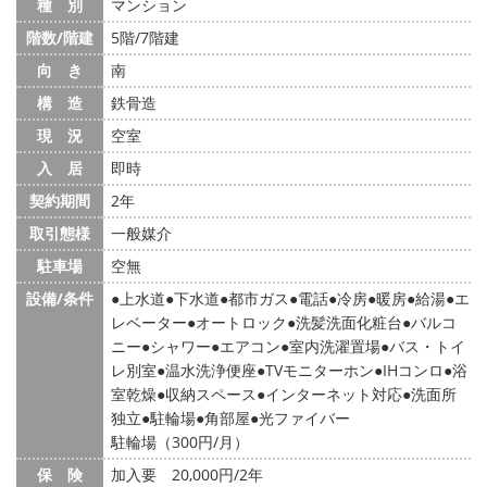
種 別
マンション
階数/階建
5階/7階建
向 き
南
構 造
鉄骨造
現 況
空室
入 居
即時
契約期間
2年
取引態様
一般媒介
駐車場
空無
設備/条件
上水道
下水道
都市ガス
電話
冷房
暖房
給湯
エ
レベーター
オートロック
洗髪洗面化粧台
バルコ
ニー
シャワー
エアコン
室内洗濯置場
バス・トイ
レ別室
温水洗浄便座
TVモニターホン
IHコンロ
浴
室乾燥
収納スペース
インターネット対応
洗面所
独立
駐輪場
角部屋
光ファイバー
駐輪場（300円/月）
保 険
加入要 20,000円/2年