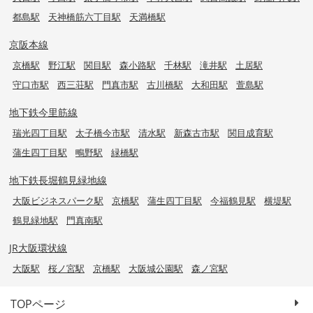
都島駅
天神橋筋六丁目駅
天満橋駅
京阪本線
京橋駅
野江駅
関目駅
森小路駅
千林駅
滝井駅
土居駅
守口市駅
西三荘駅
門真市駅
古川橋駅
大和田駅
萱島駅
地下鉄今里筋線
瑞光四丁目駅
太子橋今市駅
清水駅
新森古市駅
関目成育駅
蒲生四丁目駅
鴫野駅
緑橋駅
地下鉄長堀鶴見緑地線
大阪ビジネスパーク駅
京橋駅
蒲生四丁目駅
今福鶴見駅
横堤駅
鶴見緑地駅
門真南駅
JR大阪環状線
大阪駅
桜ノ宮駅
京橋駅
大阪城公園駅
森ノ宮駅
TOPページ