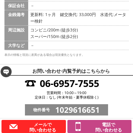
保証会社
－
金銭備考
更新料: 1ヶ月
鍵交換代: 33,000円
水道代:メータ
ー検針
周辺施設
コンビニ/200m (徒歩3分)
スーパー/150m (徒歩2分)
大学など
－
表示の情報と現況に差異がある場合は現況優先となります。
お問い合わせ·内覧予約は
こちらから
06-6957-7555
営業時間：10:00～19:00
定休日：なし (年末年始・夏季休暇除く)
1029616651
物件番号
メールで
電話で
問い合わせる
問い合わせる