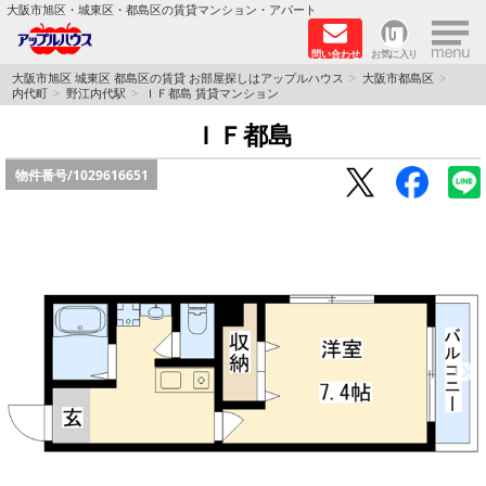
×
大阪市旭区・城東区・都島区の賃貸マンション・アパート
問い合わせ
お気に入り
TOPページ
大阪市旭区 城東区 都島区の賃貸 お部屋探しはアップルハウス
大阪市都島区
内代町
野江内代駅
ＩＦ都島 賃貸マンション
シャーメゾン
ＩＦ都島
物件番号/
1029616651
路線·駅から探す
地域から探す
地図から探す
スタッフ
BLOG
RECRUIT