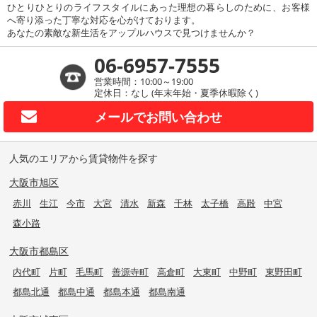
ひとりひとりのライフスタイルにあった理想の暮らしのために、お客様
へ寄り添った丁寧な対応を心がけております。
あなたの素敵な新生活をアップルハウスで見つけませんか？
06-6957-7555
営業時間：10:00～19:00
定休日：なし (年末年始・夏季休暇除く)
メールで
お問い合わせ
人気のエリアから賃貸物件を探す
大阪市旭区
赤川
生江
今市
大宮
清水
新森
千林
太子橋
高殿
中宮
森小路
大阪市都島区
内代町
片町
毛馬町
善源寺町
高倉町
大東町
中野町
東野田町
都島北通
都島中通
都島本通
都島南通