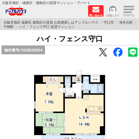
×
大阪市旭区・城東区・都島区の賃貸マンション・アパート
問い合わせ
お気に入り
TOPページ
大阪市旭区 城東区 都島区の賃貸 お部屋探しはアップルハウス
守口市
滝井元町
千林駅
ハイ・フェンス守口 賃貸マンション
シャーメゾン
ハイ・フェンス守口
物件番号/
1029620054
路線·駅から探す
地域から探す
地図から探す
スタッフ
BLOG
RECRUIT