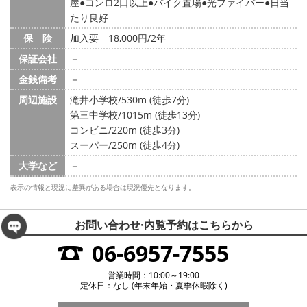
屋
コンロ2口以上
バイク置場
光ファイバー
日当
たり良好
保 険
加入要 18,000円/2年
保証会社
－
金銭備考
－
周辺施設
滝井小学校/530m (徒歩7分)
第三中学校/1015m (徒歩13分)
コンビニ/220m (徒歩3分)
スーパー/250m (徒歩4分)
大学など
－
表示の情報と現況に差異がある場合は現況優先となります。
お問い合わせ·内覧予約は
こちらから
06-6957-7555
営業時間：10:00～19:00
定休日：なし (年末年始・夏季休暇除く)