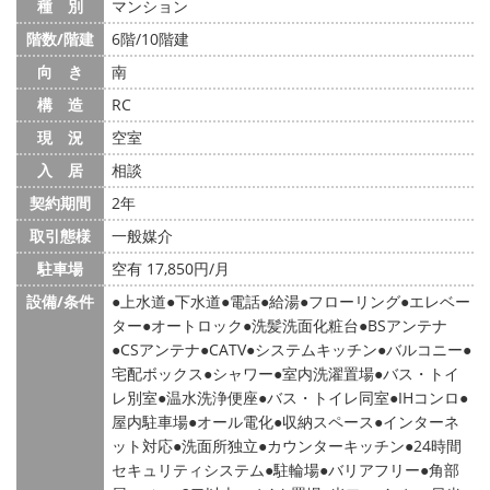
種 別
マンション
階数/階建
6階/10階建
向 き
南
構 造
RC
現 況
空室
入 居
相談
契約期間
2年
取引態様
一般媒介
駐車場
空有 17,850円/月
設備/条件
上水道
下水道
電話
給湯
フローリング
エレベー
ター
オートロック
洗髪洗面化粧台
BSアンテナ
CSアンテナ
CATV
システムキッチン
バルコニー
宅配ボックス
シャワー
室内洗濯置場
バス・トイ
レ別室
温水洗浄便座
バス・トイレ同室
IHコンロ
屋内駐車場
オール電化
収納スペース
インターネ
ット対応
洗面所独立
カウンターキッチン
24時間
セキュリティシステム
駐輪場
バリアフリー
角部