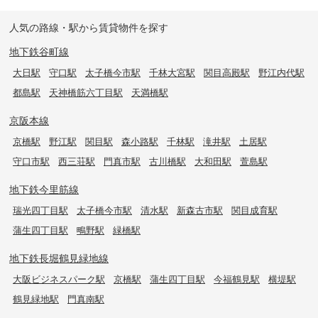
人気の路線・駅から賃貸物件を探す
地下鉄谷町線
大日駅
守口駅
太子橋今市駅
千林大宮駅
関目高殿駅
野江内代駅
都島駅
天神橋筋六丁目駅
天満橋駅
京阪本線
京橋駅
野江駅
関目駅
森小路駅
千林駅
滝井駅
土居駅
守口市駅
西三荘駅
門真市駅
古川橋駅
大和田駅
萱島駅
地下鉄今里筋線
瑞光四丁目駅
太子橋今市駅
清水駅
新森古市駅
関目成育駅
蒲生四丁目駅
鴫野駅
緑橋駅
地下鉄長堀鶴見緑地線
大阪ビジネスパーク駅
京橋駅
蒲生四丁目駅
今福鶴見駅
横堤駅
鶴見緑地駅
門真南駅