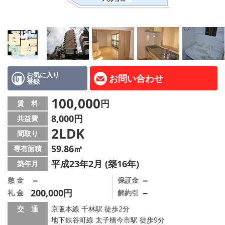
LINE公式アカウント
Instagram
店舗情報·アクセス
会社概要
お気に入り
お問い合わせ
登録
メールでお問い合わせ
100,000
円
賃 料
8,000円
共益費
2LDK
間取り
59.86㎡
専有面積
平成23年2月 (築16年)
築年月
－
－
敷 金
保証金
200,000円
－
礼 金
解約引
交 通
京阪本線 千林駅 徒歩2分
地下鉄谷町線 太子橋今市駅 徒歩9分