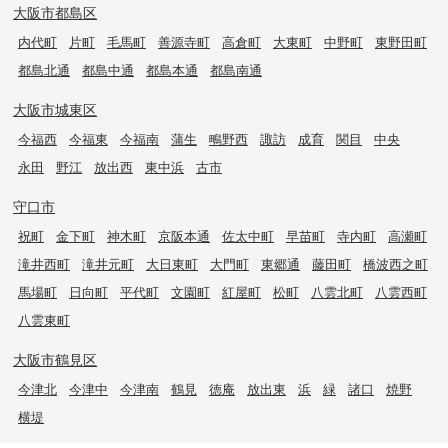
大阪市都島区
内代町
片町
毛馬町
善源寺町
高倉町
大東町
中野町
東野田町
都島北通
都島中通
都島本通
都島南通
大阪市城東区
今福西
今福東
今福南
蒲生
鴫野西
諏訪
成育
関目
中央
永田
野江
放出西
東中浜
古市
守口市
祝町
金下町
神木町
京阪本通
佐太中町
早苗町
寺内町
高瀬町
滝井西町
滝井元町
大日東町
大門町
東郷通
藤田町
橋波西之町
馬場町
日向町
平代町
文園町
紅屋町
松町
八雲北町
八雲西町
八雲東町
大阪市鶴見区
今津北
今津中
今津南
鶴見
徳庵
放出東
浜
緑
諸口
焼野
横堤