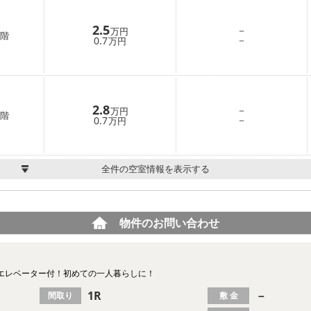
2.5
－
万円
階
－
0.7
万円
2.8
－
万円
階
－
0.7
万円
全件の空室情報を表示する
物件のお問い合わせ
エレベーター付！初めての一人暮らしに！
1R
－
間取り
敷 金