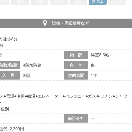
設備・周辺情報など
 徒歩8分
3分
目
内 訳
洋室8.6帖
階数/階建
4階/8階建
向 き
東
入 居
相談
契約期間
1年
ス
電話
冷房
給湯
エレベーター
バルコニー
ガスキッチン
シャワー
ー
(税別）
保証会社
－
道代: 2,200円
－