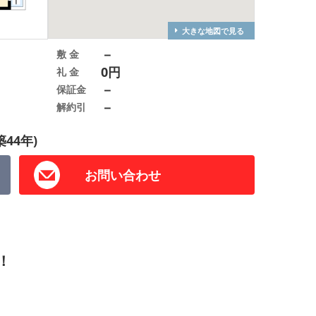
大きな地図で見る
－
敷 金
0円
礼 金
－
保証金
－
解約引
築44年)
お問い合わせ
！