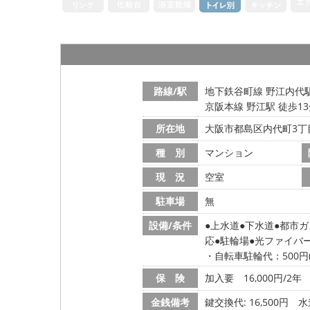
路線/駅
地下鉄谷町線 野江内代駅
京阪本線 野江駅 徒歩1
所在地
大阪市都島区内代町3丁
種 別
マンション
現 況
空室
駐車場
無
設備/条件
上水道
下水道
都市ガ
応
駐輪場
光ファイバ
・自転車駐輪代：500円
保 険
加入要 16,000円/2年
金銭備考
鍵交換代: 16,500円
水