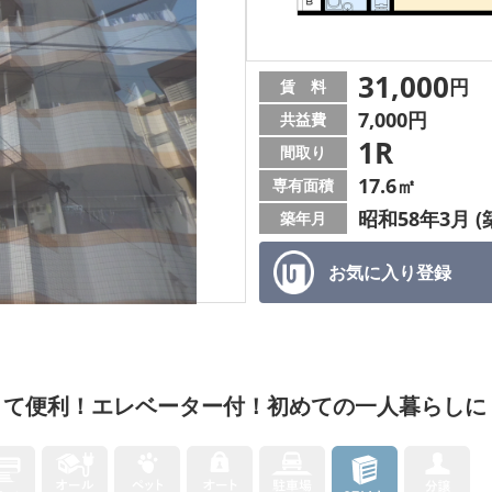
31,000
円
賃 料
7,000円
共益費
1R
間取り
17.6㎡
専有面積
昭和58年3月 (
築年月
お気に入り
登録
くて便利！エレベーター付！初めての一人暮らしに