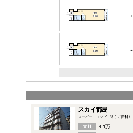
7
2
スカイ都島
スーパー・コンビニ近くて便利！
3.1万
賃 料