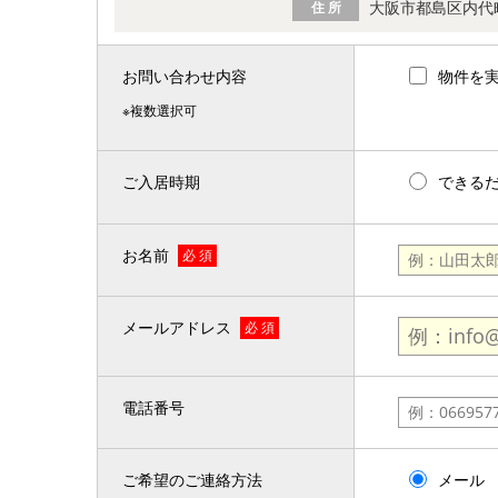
大阪市都島区内代
住 所
お問い合わせ内容
物件を
※複数選択可
ご入居時期
できる
お名前
必 須
メールアドレス
必 須
電話番号
ご希望のご連絡方法
メール