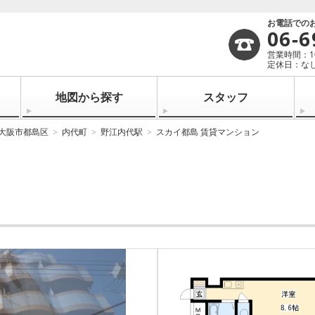
お電話での
06-6
営業時間：10:
定休日：なし
地図から探す
スタッフ
大阪市都島区
内代町
野江内代駅
スカイ都島 賃貸マンション