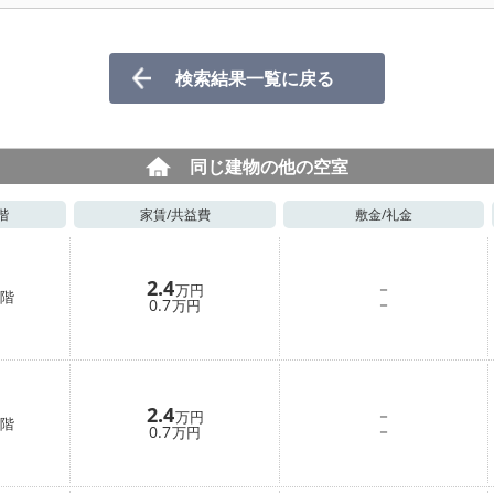
検索結果一覧に戻る
同じ建物の他の空室
階
家賃/
共益費
敷金/
礼金
2.4
－
万円
階
－
0.7
万円
2.4
－
万円
階
－
0.7
万円