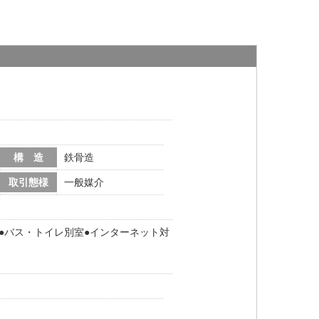
構 造
鉄骨造
取引態様
一般媒介
バス・トイレ別室
インターネット対