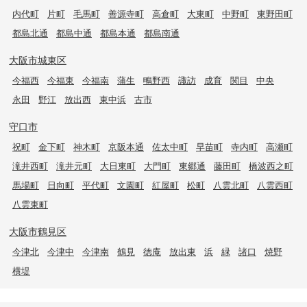
内代町
片町
毛馬町
善源寺町
高倉町
大東町
中野町
東野田町
都島北通
都島中通
都島本通
都島南通
大阪市城東区
今福西
今福東
今福南
蒲生
鴫野西
諏訪
成育
関目
中央
永田
野江
放出西
東中浜
古市
守口市
祝町
金下町
神木町
京阪本通
佐太中町
早苗町
寺内町
高瀬町
滝井西町
滝井元町
大日東町
大門町
東郷通
藤田町
橋波西之町
馬場町
日向町
平代町
文園町
紅屋町
松町
八雲北町
八雲西町
八雲東町
大阪市鶴見区
今津北
今津中
今津南
鶴見
徳庵
放出東
浜
緑
諸口
焼野
横堤