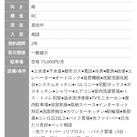
向 き
南
構 造
RC
現 況
居住中
入 居
相談
契約期間
2年
取引態様
一般媒介
駐車場
空有 15,000円/月
設備/条件
上水道
下水道
都市ガス
電話
冷房
暖房
給湯
エ
レベーター
オートロック
追焚機能
洗髪洗面化粧
台
システムキッチン
バルコニー
宅配ボックス
ガ
スキッチン
シャワー
エアコン
室内洗濯置場
バ
ス・トイレ別室
温水洗浄便座
TVモニターホン
屋
内駐車場
浴室乾燥
収納スペース
インターネット
対応
洗面所独立
カウンターキッチン
駐輪場
角部
屋
コンロ2口以上
バイク置場
光ファイバー
日当
たり良好
ペット相談
・光ファイバー（リプロス）・バイク置場（3台：