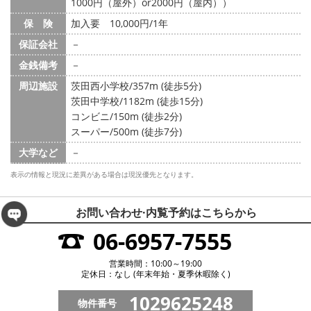
1000円（屋外）or2000円（屋内））
保 険
加入要 10,000円/1年
保証会社
－
金銭備考
－
周辺施設
茨田西小学校/357m (徒歩5分)
茨田中学校/1182m (徒歩15分)
コンビニ/150m (徒歩2分)
スーパー/500m (徒歩7分)
大学など
－
表示の情報と現況に差異がある場合は現況優先となります。
お問い合わせ·内覧予約は
こちらから
06-6957-7555
営業時間：10:00～19:00
定休日：なし (年末年始・夏季休暇除く)
1029625248
物件番号