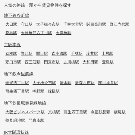
人気の路線・駅から賃貸物件を探す
地下鉄谷町線
大日駅
守口駅
太子橋今市駅
千林大宮駅
関目高殿駅
野江内代駅
都島駅
天神橋筋六丁目駅
天満橋駅
京阪本線
京橋駅
野江駅
関目駅
森小路駅
千林駅
滝井駅
土居駅
守口市駅
西三荘駅
門真市駅
古川橋駅
大和田駅
萱島駅
地下鉄今里筋線
瑞光四丁目駅
太子橋今市駅
清水駅
新森古市駅
関目成育駅
蒲生四丁目駅
鴫野駅
緑橋駅
地下鉄長堀鶴見緑地線
大阪ビジネスパーク駅
京橋駅
蒲生四丁目駅
今福鶴見駅
横堤駅
鶴見緑地駅
門真南駅
JR大阪環状線