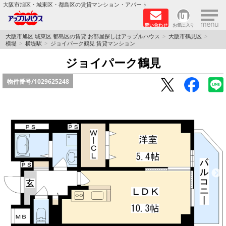
×
大阪市旭区・城東区・都島区の賃貸マンション・アパート
問い合わせ
お気に入り
TOPページ
大阪市旭区 城東区 都島区の賃貸 お部屋探しはアップルハウス
大阪市鶴見区
横堤
横堤駅
ジョイパーク鶴見 賃貸マンション
シャーメゾン
ジョイパーク鶴見
物件番号/
1029625248
路線·駅から探す
地域から探す
地図から探す
スタッフ
BLOG
RECRUIT