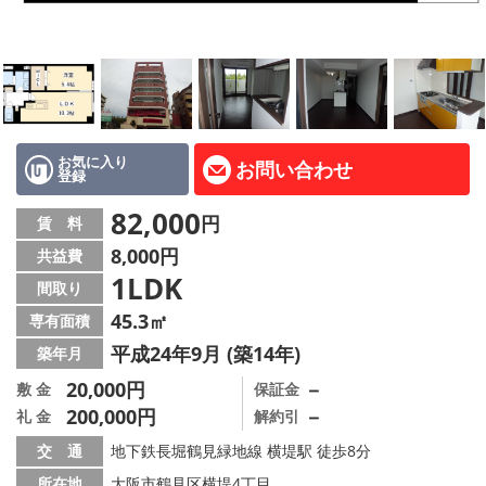
LINE公式アカウント
Instagram
店舗情報·アクセス
会社概要
お気に入り
お問い合わせ
登録
メールでお問い合わせ
82,000
円
賃 料
8,000円
共益費
1LDK
間取り
45.3㎡
専有面積
平成24年9月 (築14年)
築年月
20,000円
－
敷 金
保証金
200,000円
－
礼 金
解約引
交 通
地下鉄長堀鶴見緑地線 横堤駅 徒歩8分
所在地
大阪市鶴見区横堤4丁目