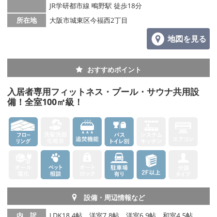
JR学研都市線 鴫野駅 徒歩18分
所在地
大阪市城東区今福西2丁目
地図を見る
おすすめポイント
入居者専用フィットネス・プール・サウナ共用設
備！全室100㎡級！
設備・周辺情報など
内 訳
LDK18.4帖、洋室7.8帖、洋室6.9帖、和室4.5帖