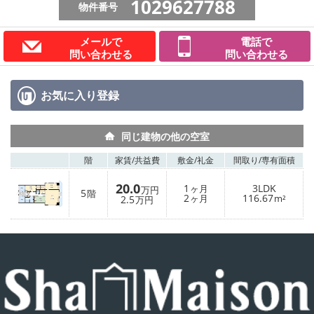
1029627788
物件番号
メールで
電話で
問い合わせる
問い合わせる
お気に入り
登録
同じ建物の他の空室
階
家賃/
共益費
敷金/
礼金
間取り/
専有面積
20.0
1
3LDK
ヶ月
万円
5
階
2
116.67
2.5
ヶ月
m²
万円