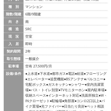
種 別
マンション
階数/階建
6階/9階建
向 き
南
構 造
SRC
現 況
空室
入 居
即時
契約期間
2年
取引態様
一般媒介
駐車場
空有 27,500円/月
設備/条件
上水道
下水道
都市ガス
電話
給湯
フローリング
エレベーター
追焚機能
BSアンテナ
バルコニー
宅配ボックス
ガスキッチン
シャワー
室内洗濯置
場
バス・トイレ別室
TVモニターホン
屋内駐車場
収納スペース
インターネット対応
洗面所独立
W・
INクローゼット
駐輪場
角部屋
コンロ2口以上
バ
イク置場
光ファイバー
日当たり良好
ペット相談