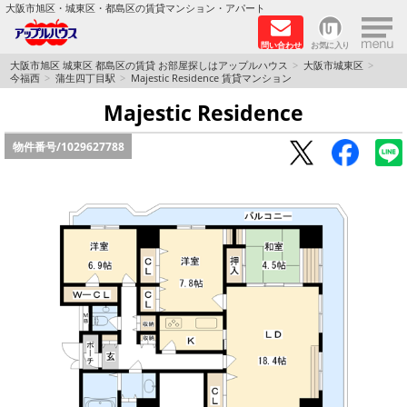
×
大阪市旭区・城東区・都島区の賃貸マンション・アパート
問い合わせ
お気に入り
TOPページ
大阪市旭区 城東区 都島区の賃貸 お部屋探しはアップルハウス
大阪市城東区
今福西
蒲生四丁目駅
Majestic Residence 賃貸マンション
シャーメゾン
Majestic Residence
物件番号/
1029627788
路線·駅から探す
地域から探す
地図から探す
スタッフ
BLOG
RECRUIT