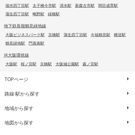
瑞光四丁目駅
太子橋今市駅
清水駅
新森古市駅
関目成育駅
蒲生四丁目駅
鴫野駅
緑橋駅
地下鉄長堀鶴見緑地線
大阪ビジネスパーク駅
京橋駅
蒲生四丁目駅
今福鶴見駅
横堤駅
鶴見緑地駅
門真南駅
JR大阪環状線
大阪駅
桜ノ宮駅
京橋駅
大阪城公園駅
森ノ宮駅
TOPページ
路線·駅から探す
地域から探す
地図から探す