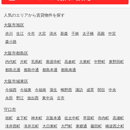
人気のエリアから賃貸物件を探す
大阪市旭区
赤川
生江
今市
大宮
清水
新森
千林
太子橋
高殿
中宮
森小路
大阪市都島区
内代町
片町
毛馬町
善源寺町
高倉町
大東町
中野町
東野田町
都島北通
都島中通
都島本通
都島南通
大阪市城東区
今福西
今福東
今福南
蒲生
鴫野西
諏訪
成育
関目
中央
永田
野江
放出西
東中浜
古市
守口市
祝町
金下町
神木町
京阪本通
佐太中町
早苗町
寺内町
高瀬町
滝井西町
滝井元町
大日東町
大門町
東郷通
藤田町
橋波西之町