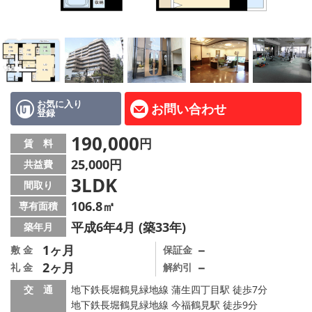
LINE公式アカウント
Instagram
店舗情報·アクセス
会社概要
お気に入り
お問い合わせ
登録
メールでお問い合わせ
190,000
円
賃 料
25,000円
共益費
3LDK
間取り
106.8㎡
専有面積
平成6年4月 (築33年)
築年月
1ヶ月
－
敷 金
保証金
2ヶ月
－
礼 金
解約引
交 通
地下鉄長堀鶴見緑地線 蒲生四丁目駅 徒歩7分
地下鉄長堀鶴見緑地線 今福鶴見駅 徒歩9分