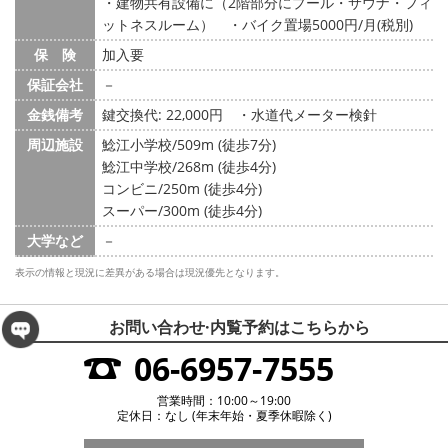
・建物共有設備に（2階部分にプール・サウナ・フィ
ットネスルーム） ・バイク置場5000円/月(税別)
保 険
加入要
保証会社
－
金銭備考
鍵交換代: 22,000円
・水道代メーター検針
周辺施設
鯰江小学校/509m (徒歩7分)
鯰江中学校/268m (徒歩4分)
コンビニ/250m (徒歩4分)
スーパー/300m (徒歩4分)
大学など
－
表示の情報と現況に差異がある場合は現況優先となります。
お問い合わせ·内覧予約は
こちらから
06-6957-7555
営業時間：10:00～19:00
定休日：なし (年末年始・夏季休暇除く)