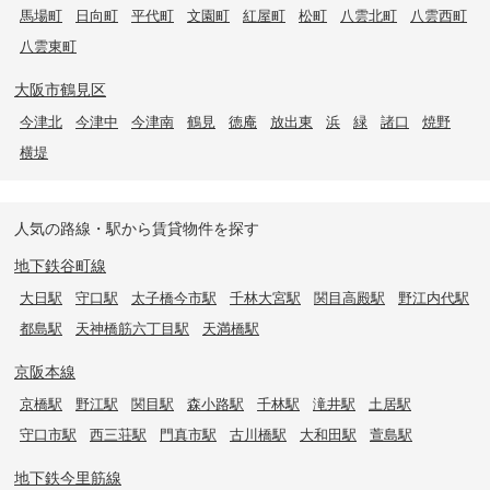
馬場町
日向町
平代町
文園町
紅屋町
松町
八雲北町
八雲西町
八雲東町
大阪市鶴見区
今津北
今津中
今津南
鶴見
徳庵
放出東
浜
緑
諸口
焼野
横堤
人気の路線・駅から賃貸物件を探す
地下鉄谷町線
大日駅
守口駅
太子橋今市駅
千林大宮駅
関目高殿駅
野江内代駅
都島駅
天神橋筋六丁目駅
天満橋駅
京阪本線
京橋駅
野江駅
関目駅
森小路駅
千林駅
滝井駅
土居駅
守口市駅
西三荘駅
門真市駅
古川橋駅
大和田駅
萱島駅
地下鉄今里筋線