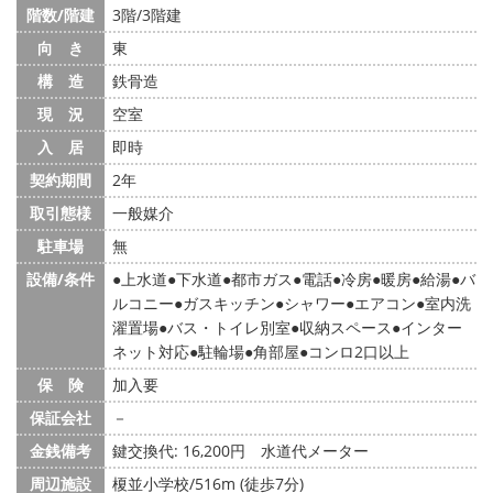
階数/階建
3階/3階建
向 き
東
構 造
鉄骨造
現 況
空室
入 居
即時
契約期間
2年
取引態様
一般媒介
駐車場
無
設備/条件
上水道
下水道
都市ガス
電話
冷房
暖房
給湯
バ
ルコニー
ガスキッチン
シャワー
エアコン
室内洗
濯置場
バス・トイレ別室
収納スペース
インター
ネット対応
駐輪場
角部屋
コンロ2口以上
保 険
加入要
保証会社
－
金銭備考
鍵交換代: 16,200円
水道代メーター
周辺施設
榎並小学校/516m (徒歩7分)