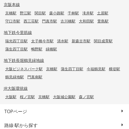
京阪本線
京橋駅
野江駅
関目駅
森小路駅
千林駅
滝井駅
土居駅
守口市駅
西三荘駅
門真市駅
古川橋駅
大和田駅
萱島駅
地下鉄今里筋線
瑞光四丁目駅
太子橋今市駅
清水駅
新森古市駅
関目成育駅
蒲生四丁目駅
鴫野駅
緑橋駅
地下鉄長堀鶴見緑地線
大阪ビジネスパーク駅
京橋駅
蒲生四丁目駅
今福鶴見駅
横堤駅
鶴見緑地駅
門真南駅
JR大阪環状線
大阪駅
桜ノ宮駅
京橋駅
大阪城公園駅
森ノ宮駅
TOPページ
路線·駅から探す