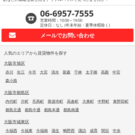
06-6957-7555
営業時間：10:00～19:00
定休日：なし (年末年始・夏季休暇除く)
メールで
お問い合わせ
人気のエリアから賃貸物件を探す
大阪市旭区
赤川
生江
今市
大宮
清水
新森
千林
太子橋
高殿
中宮
森小路
大阪市都島区
内代町
片町
毛馬町
善源寺町
高倉町
大東町
中野町
東野田町
都島北通
都島中通
都島本通
都島南通
大阪市城東区
今福西
今福東
今福南
蒲生
鴫野西
諏訪
成育
関目
中央