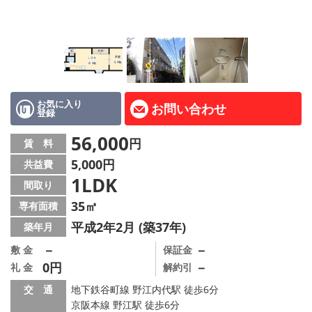
LINE公式アカウント
Instagram
店舗情報·アクセス
会社概要
お気に入り
お問い合わせ
登録
メールでお問い合わせ
56,000
円
賃 料
5,000円
共益費
1LDK
間取り
35㎡
専有面積
平成2年2月 (築37年)
築年月
－
－
敷 金
保証金
0円
－
礼 金
解約引
交 通
地下鉄谷町線 野江内代駅 徒歩6分
京阪本線 野江駅 徒歩6分