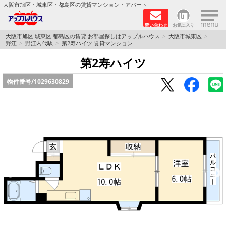
×
大阪市旭区・城東区・都島区の賃貸マンション・アパート
問い合わせ
お気に入り
TOPページ
大阪市旭区 城東区 都島区の賃貸 お部屋探しはアップルハウス
大阪市城東区
野江
野江内代駅
第2寿ハイツ 賃貸マンション
シャーメゾン
第2寿ハイツ
物件番号/
1029630829
路線·駅から探す
地域から探す
地図から探す
スタッフ
BLOG
RECRUIT