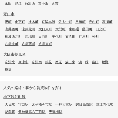
永田
野江
放出西
東中浜
古市
守口市
祝町
金下町
神木町
京阪本通
佐太中町
早苗町
寺内町
高瀬町
滝井西町
滝井元町
大日東町
大門町
東郷通
藤田町
日光町
橋波西之町
馬場町
日向町
平代町
文園町
紅屋町
松町
八雲北町
八雲西町
八雲東町
大阪市鶴見区
今津北
今津中
今津南
鶴見
徳庵
放出東
浜
緑
諸口
焼野
横堤
人気の路線・駅から賃貸物件を探す
地下鉄谷町線
大日駅
守口駅
太子橋今市駅
千林大宮駅
関目高殿駅
野江内代駅
都島駅
天神橋筋六丁目駅
天満橋駅