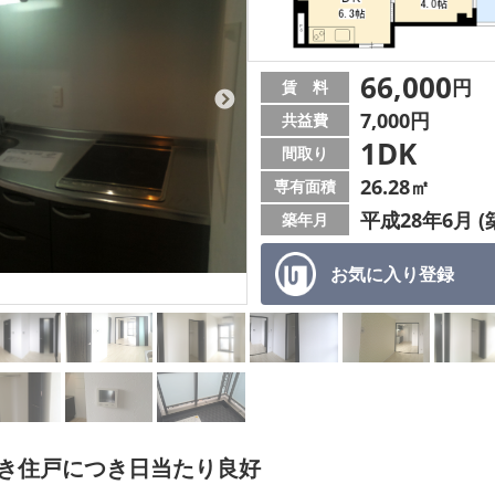
66,000
円
賃 料
7,000円
共益費
1DK
間取り
26.28㎡
専有面積
平成28年6月 (
築年月
お気に入り
登録
向き住戸につき日当たり良好