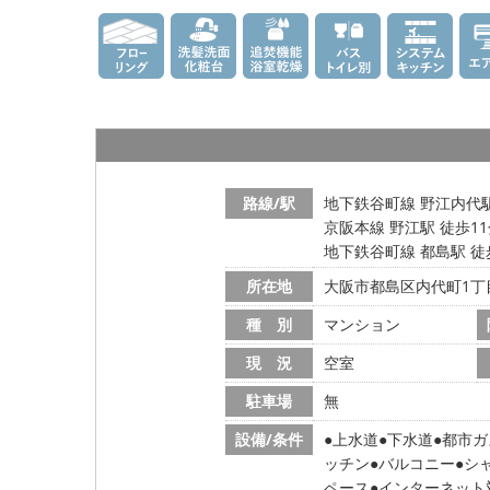
路線/駅
地下鉄谷町線 野江内代駅
京阪本線 野江駅 徒歩1
地下鉄谷町線 都島駅 徒
所在地
大阪市都島区内代町1丁
種 別
マンション
現 況
空室
駐車場
無
設備/条件
上水道
下水道
都市ガ
ッチン
バルコニー
シ
ペース
インターネット