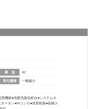
構 造
RC
取引態様
一般媒介
追焚機能
洗髪洗面化粧台
システムキ
ニターホン
IHコンロ
浴室乾燥
収納ス
良好