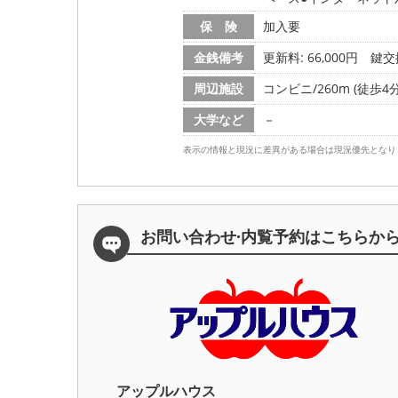
保 険
加入要
金銭備考
更新料: 66,000円
鍵交換
周辺施設
コンビニ/260m (徒歩4分
大学など
－
表示の情報と現況に差異がある場合は現況優先となり
お問い合わせ·内覧予約は
こちらか
アップルハウス