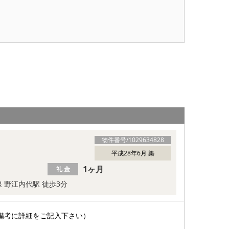
物件番号/
1029634828
平成28年6月 築
1ヶ月
礼 金
 野江内代駅 徒歩3分
備考に詳細をご記入下さい）