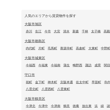
人気のエリアから賃貸物件を探す
大阪市旭区
赤川
生江
今市
大宮
清水
新森
千林
太子橋
高殿
大阪市都島区
内代町
片町
毛馬町
善源寺町
高倉町
大東町
中野
大阪市城東区
今福西
今福東
今福南
蒲生
鴫野西
諏訪
成育
関
守口市
祝町
金下町
神木町
京阪本通
佐太中町
早苗町
寺
八雲北町
八雲西町
八雲東町
大阪市鶴見区
今津北
今津中
今津南
鶴見
徳庵
放出東
浜
緑
諸