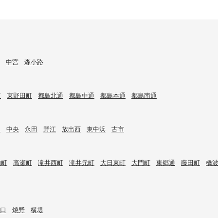
中宮
森小路
町
東野田町
都島北通
都島中通
都島本通
都島南通
目
中央
永田
野江
放出西
東中浜
古市
内町
高瀬町
滝井西町
滝井元町
大日東町
大門町
東郷通
藤田町
橋
口
焼野
横堤