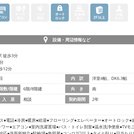
設備・周辺情報など
 徒歩3分
1分
歩12分
目
内 訳
洋室4帖、DK6.3帖
階数/階建
6階/8階建
向 き
南
入 居
相談
契約期間
2年
ス
電話
冷房
暖房
給湯
フローリング
エレベーター
オートロック
ャワー
エアコン
室内洗濯置場
バス・トイレ別室
温水洗浄便座
TVモ
対応
洗面所独立
駐輪場
角部屋
コンロ2口以上
タイル貼り
日当たり