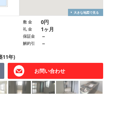
大きな地図で見る
0円
敷 金
1ヶ月
礼 金
－
保証金
－
解約引
築11年)
お問い合わせ