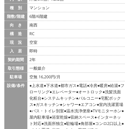
種 別
マンション
階数/階建
6階/6階建
向 き
南西
構 造
RC
現 況
空室
入 居
即時
契約期間
2年
取引態様
一般媒介
駐車場
空無 16,200円/月
設備/条件
上水道
下水道
都市ガス
電話
冷房
暖房
給湯
フ
ローリング
エレベーター
オートロック
洗髪洗面
化粧台
システムキッチン
バルコニー
宅配ボック
ス
ガスキッチン
シャワー
エアコン
室内洗濯置場
バス・トイレ別室
温水洗浄便座
TVモニターホン
屋内駐車場
浴室乾燥
収納スペース
インターネッ
ト対応
洗面所独立
駐輪場
角部屋
コンロ2口以上