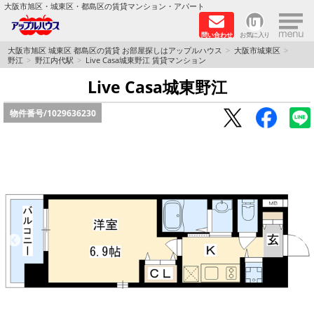
×
大阪市旭区・城東区・都島区の賃貸マンション・アパート
問い合わせ
お気に入り
TOPページ
大阪市旭区 城東区 都島区の賃貸 お部屋探しはアップルハウス
大阪市城東区
野江
野江内代駅
Live Casa城東野江 賃貸マンション
シャーメゾン
Live Casa城東野江
物件番号/
1029636230
路線·駅から探す
地域から探す
地図から探す
スタッフ
BLOG
RECRUIT