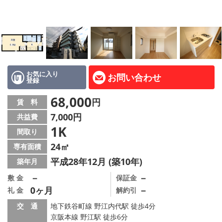
LINE公式アカウント
Instagram
店舗情報·アクセス
会社概要
お気に入り
お問い合わせ
登録
メールでお問い合わせ
68,000
円
賃 料
7,000円
共益費
1K
間取り
24㎡
専有面積
平成28年12月 (築10年)
築年月
－
－
敷 金
保証金
0ヶ月
－
礼 金
解約引
交 通
地下鉄谷町線 野江内代駅 徒歩4分
京阪本線 野江駅 徒歩6分