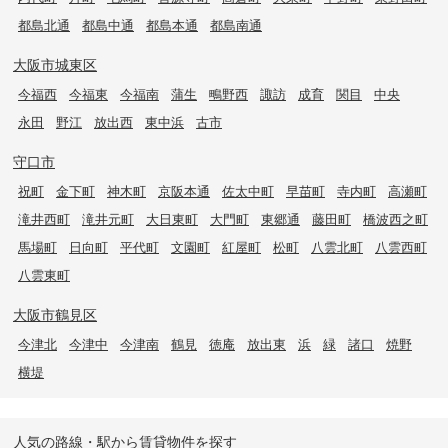
都島北通
都島中通
都島本通
都島南通
大阪市城東区
今福西
今福東
今福南
蒲生
鴫野西
諏訪
成育
関目
中央
永田
野江
放出西
東中浜
古市
守口市
祝町
金下町
神木町
京阪本通
佐太中町
早苗町
寺内町
高瀬町
滝井西町
滝井元町
大日東町
大門町
東郷通
藤田町
橋波西之町
馬場町
日向町
平代町
文園町
紅屋町
松町
八雲北町
八雲西町
八雲東町
大阪市鶴見区
今津北
今津中
今津南
鶴見
徳庵
放出東
浜
緑
諸口
焼野
横堤
人気の路線・駅から賃貸物件を探す