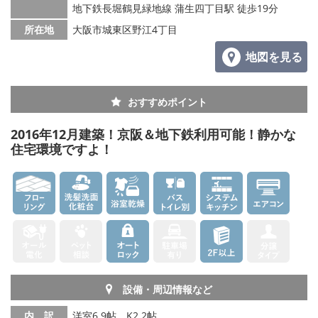
地下鉄長堀鶴見緑地線 蒲生四丁目駅 徒歩19分
所在地
大阪市城東区野江4丁目
地図を見る
おすすめポイント
2016年12月建築！京阪＆地下鉄利用可能！静かな
住宅環境ですよ！
設備・周辺情報など
内 訳
洋室6.9帖、K2.2帖