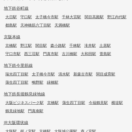
地下鉄谷町線
大日駅
守口駅
太子橋今市駅
千林大宮駅
関目高殿駅
野江内代駅
都島駅
天神橋筋六丁目駅
天満橋駅
京阪本線
京橋駅
野江駅
関目駅
森小路駅
千林駅
滝井駅
土居駅
守口市駅
西三荘駅
門真市駅
古川橋駅
大和田駅
萱島駅
地下鉄今里筋線
瑞光四丁目駅
太子橋今市駅
清水駅
新森古市駅
関目成育駅
蒲生四丁目駅
鴫野駅
緑橋駅
地下鉄長堀鶴見緑地線
大阪ビジネスパーク駅
京橋駅
蒲生四丁目駅
今福鶴見駅
横堤駅
鶴見緑地駅
門真南駅
JR大阪環状線
大阪駅
桜ノ宮駅
京橋駅
大阪城公園駅
森ノ宮駅