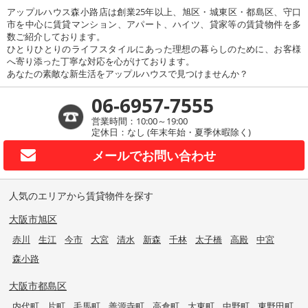
アップルハウス森小路店は創業25年以上、旭区・城東区・都島区、守口
市を中心に賃貸マンション、アパート、ハイツ、貸家等の賃貸物件を多
数ご紹介しております。
ひとりひとりのライフスタイルにあった理想の暮らしのために、お客様
へ寄り添った丁寧な対応を心がけております。
あなたの素敵な新生活をアップルハウスで見つけませんか？
06-6957-7555
営業時間：10:00～19:00
定休日：なし (年末年始・夏季休暇除く)
メールで
お問い合わせ
人気のエリアから賃貸物件を探す
大阪市旭区
赤川
生江
今市
大宮
清水
新森
千林
太子橋
高殿
中宮
森小路
大阪市都島区
内代町
片町
毛馬町
善源寺町
高倉町
大東町
中野町
東野田町