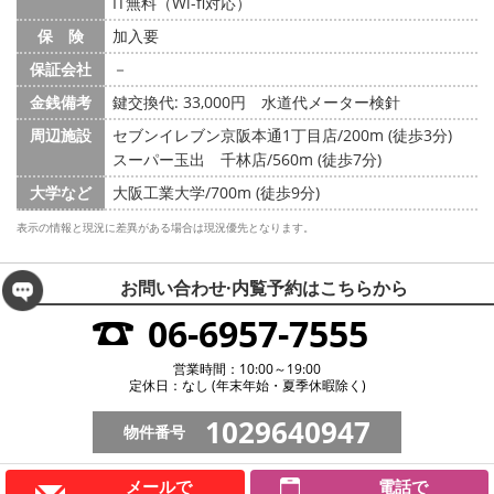
IT無料（Wi-fi対応）
保 険
加入要
保証会社
－
金銭備考
鍵交換代: 33,000円
水道代メーター検針
周辺施設
セブンイレブン京阪本通1丁目店/200m (徒歩3分)
スーパー玉出 千林店/560m (徒歩7分)
大学など
大阪工業大学/700m (徒歩9分)
表示の情報と現況に差異がある場合は現況優先となります。
お問い合わせ·内覧予約は
こちらから
06-6957-7555
営業時間：10:00～19:00
定休日：なし (年末年始・夏季休暇除く)
1029640947
物件番号
メールで
電話で