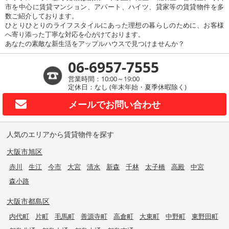
市を中心に賃貸マンション、アパート、ハイツ、貸家等の賃貸物件を多
数ご紹介しております。
ひとりひとりのライフスタイルにあった理想の暮らしのために、お客様
へ寄り添った丁寧な対応を心がけております。
あなたの素敵な新生活をアップルハウスで見つけませんか？
06-6957-7555
営業時間：10:00～19:00
定休日：なし (年末年始・夏季休暇除く)
メールで
お問い合わせ
人気のエリアから賃貸物件を探す
大阪市旭区
赤川
生江
今市
大宮
清水
新森
千林
太子橋
高殿
中宮
森小路
大阪市都島区
内代町
片町
毛馬町
善源寺町
高倉町
大東町
中野町
東野田町