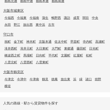
都島北通
都島中通
都島本通
都島南通
大阪市城東区
今福西
今福東
今福南
蒲生
鴫野西
諏訪
成育
関目
中央
永田
野江
放出西
東中浜
古市
守口市
祝町
金下町
神木町
京阪本通
佐太中町
早苗町
寺内町
高瀬町
滝井西町
滝井元町
大日東町
大門町
東郷通
藤田町
日光町
橋波西之町
馬場町
日向町
平代町
文園町
紅屋町
松町
八雲北町
八雲西町
八雲東町
大阪市鶴見区
今津北
今津中
今津南
鶴見
徳庵
放出東
浜
緑
諸口
焼野
横堤
人気の路線・駅から賃貸物件を探す