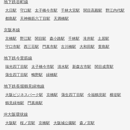
地下鉄谷町線
大日駅
守口駅
太子橋今市駅
千林大宮駅
関目高殿駅
野江内代駅
都島駅
天神橋筋六丁目駅
天満橋駅
京阪本線
京橋駅
野江駅
関目駅
森小路駅
千林駅
滝井駅
土居駅
守口市駅
西三荘駅
門真市駅
古川橋駅
大和田駅
萱島駅
地下鉄今里筋線
瑞光四丁目駅
太子橋今市駅
清水駅
新森古市駅
関目成育駅
蒲生四丁目駅
鴫野駅
緑橋駅
地下鉄長堀鶴見緑地線
大阪ビジネスパーク駅
京橋駅
蒲生四丁目駅
今福鶴見駅
横堤駅
鶴見緑地駅
門真南駅
JR大阪環状線
大阪駅
桜ノ宮駅
京橋駅
大阪城公園駅
森ノ宮駅