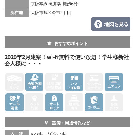
京阪本線 滝井駅 徒歩6分
所在地
大阪市旭区今市2丁目
地図を見る
おすすめポイント
2020年2月建築！wi-fi無料で使い放題！学生様新社
会人様に・・・
設備・周辺情報など
内 訳
K2.8帖、洋室7.5帖