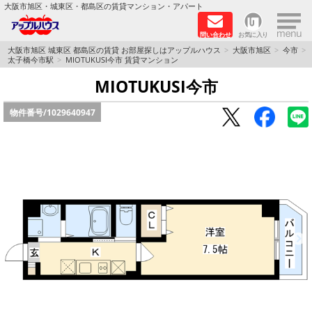
×
大阪市旭区・城東区・都島区の賃貸マンション・アパート
問い合わせ
お気に入り
TOPページ
大阪市旭区 城東区 都島区の賃貸 お部屋探しはアップルハウス
大阪市旭区
今市
太子橋今市駅
MIOTUKUSI今市 賃貸マンション
シャーメゾン
MIOTUKUSI今市
物件番号/
1029640947
路線·駅から探す
地域から探す
地図から探す
スタッフ
BLOG
RECRUIT