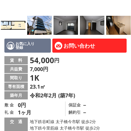
LINE公式アカウント
Instagram
店舗情報·アクセス
会社概要
お気に入り
お問い合わせ
登録
メールでお問い合わせ
54,000
円
賃 料
7,000円
共益費
1K
間取り
23.1㎡
専有面積
令和2年2月 (築7年)
築年月
0円
－
敷 金
保証金
1ヶ月
－
礼 金
解約引
交 通
地下鉄谷町線 太子橋今市駅 徒歩2分
地下鉄今里筋線 太子橋今市駅 徒歩2分