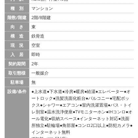
種 別
マンション
階数/階建
2階/8階建
向 き
東
構 造
鉄骨造
現 況
空室
入 居
即時
契約期間
2年
取引態様
一般媒介
駐車場
無
設備/条件
上水道
下水道
冷房
暖房
給湯
エレベーター
オ
ートロック
洗髪洗面化粧台
バルコニー
宅配ボッ
クス
シャワー
エアコン
室内洗濯置場
バス・トイ
レ別室
温水洗浄便座
TVモニターホン
IHコンロ
オ
ール電化
収納スペース
インターネット対応
洗面
所独立
駐輪場
角部屋
コンロ2口以上
防犯カメラ
インターネット無料