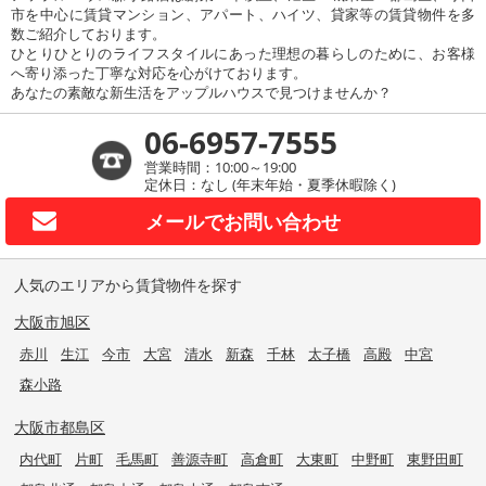
市を中心に賃貸マンション、アパート、ハイツ、貸家等の賃貸物件を多
数ご紹介しております。
ひとりひとりのライフスタイルにあった理想の暮らしのために、お客様
へ寄り添った丁寧な対応を心がけております。
あなたの素敵な新生活をアップルハウスで見つけませんか？
06-6957-7555
営業時間：10:00～19:00
定休日：なし (年末年始・夏季休暇除く)
メールで
お問い合わせ
人気のエリアから賃貸物件を探す
大阪市旭区
赤川
生江
今市
大宮
清水
新森
千林
太子橋
高殿
中宮
森小路
大阪市都島区
内代町
片町
毛馬町
善源寺町
高倉町
大東町
中野町
東野田町