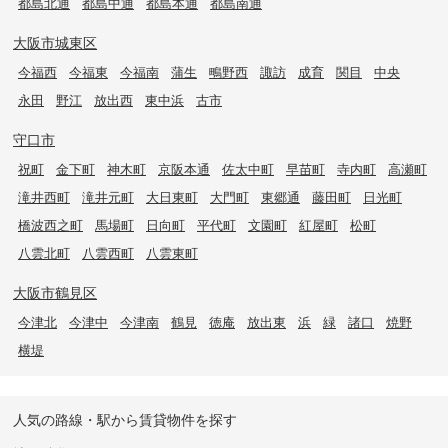
都島北通
都島中通
都島本通
都島南通
大阪市城東区
今福西
今福東
今福南
蒲生
鴫野西
諏訪
成育
関目
中央
永田
野江
放出西
東中浜
古市
守口市
祝町
金下町
神木町
京阪本通
佐太中町
早苗町
寺内町
高瀬町
滝井西町
滝井元町
大日東町
大門町
東郷通
藤田町
日光町
橋波西之町
馬場町
日向町
平代町
文園町
紅屋町
松町
八雲北町
八雲西町
八雲東町
大阪市鶴見区
今津北
今津中
今津南
鶴見
徳庵
放出東
浜
緑
諸口
焼野
横堤
人気の路線・駅から賃貸物件を探す