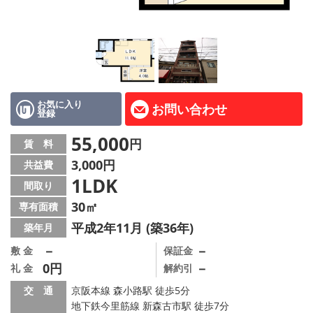
LINE公式アカウント
Instagram
店舗情報·アクセス
会社概要
お気に入り
お問い合わせ
登録
メールでお問い合わせ
55,000
円
賃 料
3,000円
共益費
1LDK
間取り
30㎡
専有面積
平成2年11月 (築36年)
築年月
－
－
敷 金
保証金
0円
－
礼 金
解約引
交 通
京阪本線 森小路駅 徒歩5分
地下鉄今里筋線 新森古市駅 徒歩7分