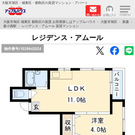
×
大阪市旭区・城東区・都島区の賃貸マンション・アパート
問い合わせ
お気に入り
TOPページ
大阪市旭区 城東区 都島区の賃貸 お部屋探しはアップルハウス
大阪市旭区
新森
森小路駅
レジデンス・アムール 賃貸マンション
シャーメゾン
レジデンス・アムール
物件番号/
1029642024
路線·駅から探す
地域から探す
地図から探す
スタッフ
BLOG
RECRUIT