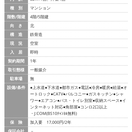
種 別
マンション
階数/階建
4階/5階建
向 き
北
構 造
鉄骨造
現 況
空室
入 居
即時
契約期間
1年
取引態様
一般媒介
駐車場
無
設備/条件
上水道
下水道
都市ガス
電話
冷房
暖房
給湯
オ
ートロック
CATV
バルコニー
ガスキッチン
シャ
ワー
エアコン
バス・トイレ別室
収納スペース
イ
ンターネット対応
角部屋
コンロ2口以上
・J:COM(BS10ﾁｬﾝﾈﾙ無料)
保 険
加入要 17,000円/2年
保証会社
－