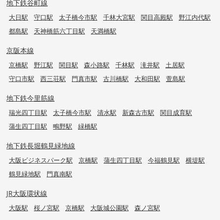
地下鉄谷町線
大日駅
守口駅
太子橋今市駅
千林大宮駅
関目高殿駅
野江内代駅
都島駅
天神橋筋六丁目駅
天満橋駅
京阪本線
京橋駅
野江駅
関目駅
森小路駅
千林駅
滝井駅
土居駅
守口市駅
西三荘駅
門真市駅
古川橋駅
大和田駅
萱島駅
地下鉄今里筋線
瑞光四丁目駅
太子橋今市駅
清水駅
新森古市駅
関目成育駅
蒲生四丁目駅
鴫野駅
緑橋駅
地下鉄長堀鶴見緑地線
大阪ビジネスパーク駅
京橋駅
蒲生四丁目駅
今福鶴見駅
横堤駅
鶴見緑地駅
門真南駅
JR大阪環状線
大阪駅
桜ノ宮駅
京橋駅
大阪城公園駅
森ノ宮駅