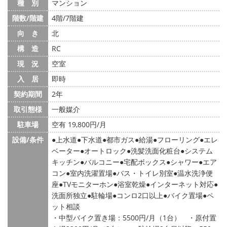
種 別
マンション
階数/階建
4階/7階建
向 き
北
構 造
RC
現 況
空室
入 居
即時
契約期間
2年
取引態様
一般媒介
駐車場
空有 19,800円/月
設備/条件
上水道
下水道
都市ガス
給湯
フローリング
エレ
ベーター
オートロック
洗髪洗面化粧台
システム
キッチン
バルコニー
宅配ボックス
シャワー
エア
コン
室内洗濯置場
バス・トイレ別室
温水洗浄便
座
TVモニターホン
浴室乾燥
インターネット対応
洗面所独立
駐輪場
コンロ2口以上
バイク置場
ペ
ット相談
・中型バイク置き場：5500円/月（1台） ・原付置