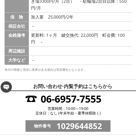
き場3300円/月（2台） ・駐輪場2台目以降：550
円/月
保 険
加入要 25,000円/2年
保証会社
－
金銭備考
更新料: 1ヶ月
鍵交換代: 22,000円
町会費: 100
円
－
周辺施設
大学など
－
表示の情報と現況に差異がある場合は現況優先となります。
お問い合わせ·内覧予約は
こちらから
06-6957-7555
営業時間：10:00～19:00
定休日：なし (年末年始・夏季休暇除く)
1029644852
物件番号