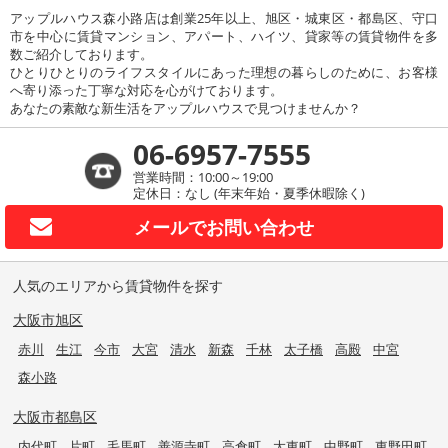
アップルハウス森小路店は創業25年以上、旭区・城東区・都島区、守口
市を中心に賃貸マンション、アパート、ハイツ、貸家等の賃貸物件を多
数ご紹介しております。
ひとりひとりのライフスタイルにあった理想の暮らしのために、お客様
へ寄り添った丁寧な対応を心がけております。
あなたの素敵な新生活をアップルハウスで見つけませんか？
06-6957-7555
営業時間：10:00～19:00
定休日：なし (年末年始・夏季休暇除く)
メールで
お問い合わせ
人気のエリアから賃貸物件を探す
大阪市旭区
赤川
生江
今市
大宮
清水
新森
千林
太子橋
高殿
中宮
森小路
大阪市都島区
内代町
片町
毛馬町
善源寺町
高倉町
大東町
中野町
東野田町