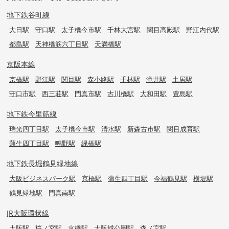
地下鉄谷町線
大日駅
守口駅
太子橋今市駅
千林大宮駅
関目高殿駅
野江内代駅
都島駅
天神橋筋六丁目駅
天満橋駅
京阪本線
京橋駅
野江駅
関目駅
森小路駅
千林駅
滝井駅
土居駅
守口市駅
西三荘駅
門真市駅
古川橋駅
大和田駅
萱島駅
地下鉄今里筋線
瑞光四丁目駅
太子橋今市駅
清水駅
新森古市駅
関目成育駅
蒲生四丁目駅
鴫野駅
緑橋駅
地下鉄長堀鶴見緑地線
大阪ビジネスパーク駅
京橋駅
蒲生四丁目駅
今福鶴見駅
横堤駅
鶴見緑地駅
門真南駅
JR大阪環状線
大阪駅
桜ノ宮駅
京橋駅
大阪城公園駅
森ノ宮駅