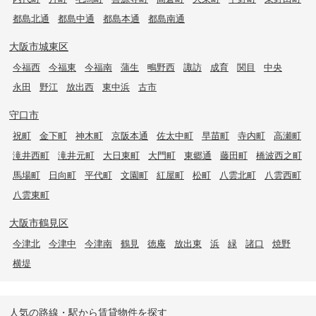
都島北通
都島中通
都島本通
都島南通
大阪市城東区
今福西
今福東
今福南
蒲生
鴫野西
諏訪
成育
関目
中央
永田
野江
放出西
東中浜
古市
守口市
祝町
金下町
神木町
京阪本通
佐太中町
早苗町
寺内町
高瀬町
滝井西町
滝井元町
大日東町
大門町
東郷通
藤田町
橋波西之町
馬場町
日向町
平代町
文園町
紅屋町
松町
八雲北町
八雲西町
八雲東町
大阪市鶴見区
今津北
今津中
今津南
鶴見
徳庵
放出東
浜
緑
諸口
焼野
横堤
人気の路線・駅から賃貸物件を探す