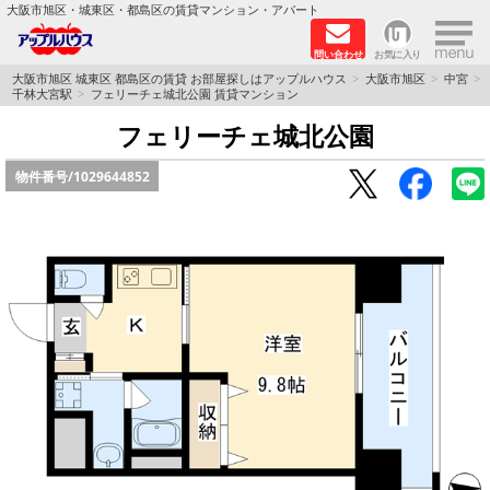
×
大阪市旭区・城東区・都島区の賃貸マンション・アパート
問い合わせ
お気に入り
TOPページ
大阪市旭区 城東区 都島区の賃貸 お部屋探しはアップルハウス
大阪市旭区
中宮
千林大宮駅
フェリーチェ城北公園 賃貸マンション
シャーメゾン
フェリーチェ城北公園
物件番号/
1029644852
路線·駅から探す
地域から探す
地図から探す
スタッフ
BLOG
RECRUIT