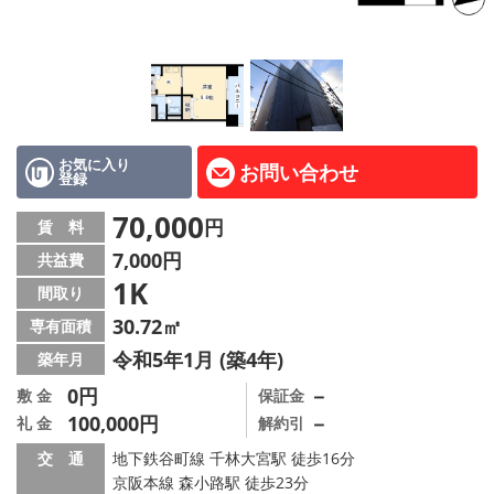
LINE公式アカウント
Instagram
店舗情報·アクセス
会社概要
お気に入り
お問い合わせ
登録
メールでお問い合わせ
70,000
円
賃 料
7,000円
共益費
1K
間取り
30.72㎡
専有面積
令和5年1月 (築4年)
築年月
0円
－
敷 金
保証金
100,000円
－
礼 金
解約引
交 通
地下鉄谷町線 千林大宮駅 徒歩16分
京阪本線 森小路駅 徒歩23分