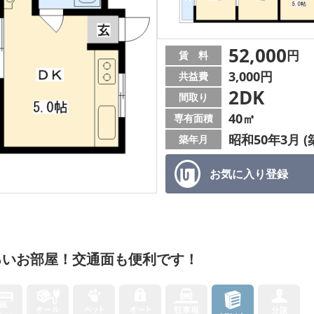
52,000
円
賃 料
3,000円
共益費
2DK
間取り
40㎡
専有面積
昭和50年3月 (
築年月
お気に入り
登録
るいお部屋！交通面も便利です！