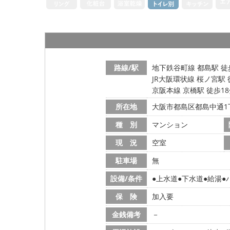
路線/駅
地下鉄谷町線 都島駅 徒
JR大阪環状線 桜ノ宮駅 
京阪本線 京橋駅 徒歩1
所在地
大阪市都島区都島中通1
種 別
マンション
現 況
空室
駐車場
無
設備/条件
上水道
下水道
給湯
保 険
加入要
金銭備考
－