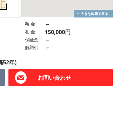
大きな地図で見る
－
敷 金
150,000円
礼 金
－
保証金
－
解約引
築52年)
お問い合わせ