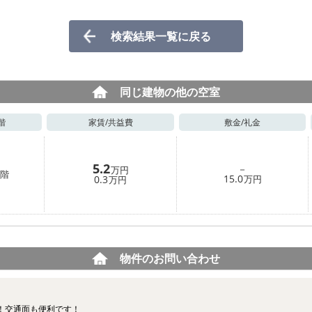
検索結果一覧に戻る
同じ建物の他の空室
階
家賃/
共益費
敷金/
礼金
5.2
－
万円
階
15.0
0.3
万円
万円
物件のお問い合わせ
！交通面も便利です！