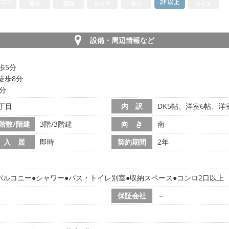
設備・周辺情報など
歩5分
徒歩8分
8分
丁目
内 訳
DK5帖、洋室6帖、洋
階数/階建
3階/3階建
向 き
南
入 居
即時
契約期間
2年
バルコニー
シャワー
バス・トイレ別室
収納スペース
コンロ2口以上
保証会社
－