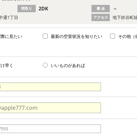
2DK
－
間取り
敷 金
中通1丁目
地下鉄谷町線
アクセス
実際に見たい
最新の空室状況を知りたい
その他（
だけ早く
いいものがあれば