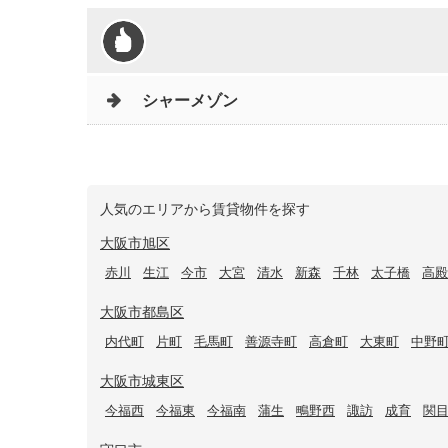
シャーメゾン
人気のエリアから賃貸物件を探す
大阪市旭区
赤川
生江
今市
大宮
清水
新森
千林
太子橋
高殿
大阪市都島区
内代町
片町
毛馬町
善源寺町
高倉町
大東町
中野
大阪市城東区
今福西
今福東
今福南
蒲生
鴫野西
諏訪
成育
関