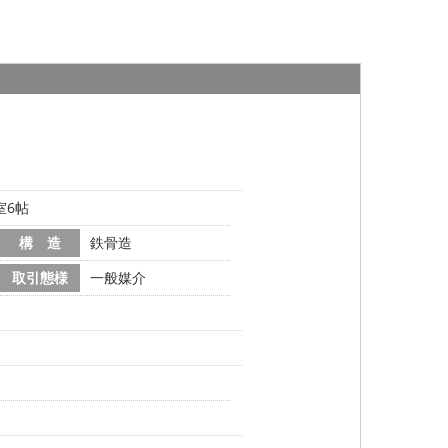
室6帖
構 造
鉄骨造
取引態様
一般媒介