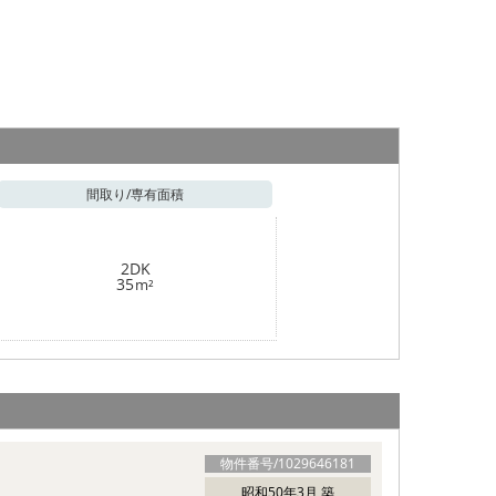
間取り/
専有面積
2DK
35
m²
物件番号/
1029646181
昭和50年3月 築