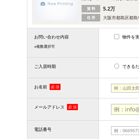
5.2万
賃 料
大阪市都島区都島
住 所
お問い合わせ内容
物件を
※複数選択可
ご入居時期
できる
お名前
必 須
メールアドレス
必 須
電話番号