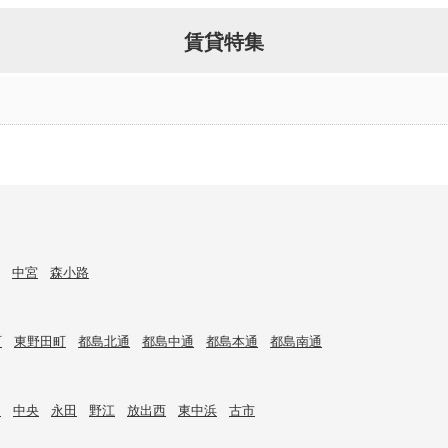
賃貸特集
中宮
森小路
町
東野田町
都島北通
都島中通
都島本通
都島南通
目
中央
永田
野江
放出西
東中浜
古市