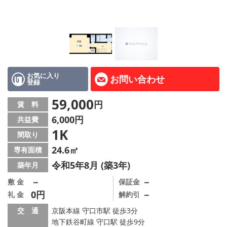
LINE公式アカウント
Instagram
店舗情報·アクセス
会社概要
お気に入り
お問い合わせ
登録
メールでお問い合わせ
59,000
円
賃 料
6,000円
共益費
1K
間取り
24.6㎡
専有面積
令和5年8月 (築3年)
築年月
－
－
敷 金
保証金
0円
－
礼 金
解約引
交 通
京阪本線 守口市駅 徒歩3分
地下鉄谷町線 守口駅 徒歩9分