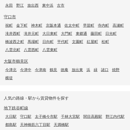
永田
野江
放出西
東中浜
古市
守口市
祝町
金下町
神木町
京阪本通
佐太中町
早苗町
寺内町
高瀬町
滝井西町
滝井元町
大日東町
大門町
東郷通
藤田町
日光町
橋波西之町
馬場町
日向町
平代町
文園町
紅屋町
松町
八雲北町
八雲西町
八雲東町
大阪市鶴見区
今津北
今津中
今津南
鶴見
徳庵
放出東
浜
緑
諸口
焼野
横堤
人気の路線・駅から賃貸物件を探す
地下鉄谷町線
大日駅
守口駅
太子橋今市駅
千林大宮駅
関目高殿駅
野江内代駅
都島駅
天神橋筋六丁目駅
天満橋駅