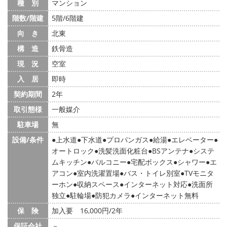
種 別
マンション
階数/階建
5階/6階建
向 き
北東
構 造
鉄骨造
現 況
空室
入 居
即時
契約期間
2年
取引態様
一般媒介
駐車場
無
設備/条件
上水道
下水道
プロパンガス
給湯
エレベーター
オートロック
洗髪洗面化粧台
BSアンテナ
システ
ムキッチン
バルコニー
宅配ボックス
シャワー
エ
アコン
室内洗濯置場
バス・トイレ別室
TVモニタ
ーホン
収納スペース
インターネット対応
洗面所
独立
駐輪場
防犯カメラ
インターネット無料
保 険
加入要 16,000円/2年
保証会社
－