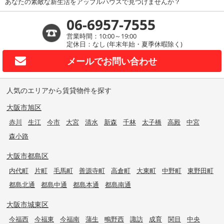
あなたの素敵な新生活をアップルハウスで見つけませんか？
06-6957-7555
営業時間：10:00～19:00
定休日：なし (年末年始・夏季休暇除く)
メールで
お問い合わせ
人気のエリアから賃貸物件を探す
大阪市旭区
赤川
生江
今市
大宮
清水
新森
千林
太子橋
高殿
中宮
森小路
大阪市都島区
内代町
片町
毛馬町
善源寺町
高倉町
大東町
中野町
東野田町
都島北通
都島中通
都島本通
都島南通
大阪市城東区
今福西
今福東
今福南
蒲生
鴫野西
諏訪
成育
関目
中央