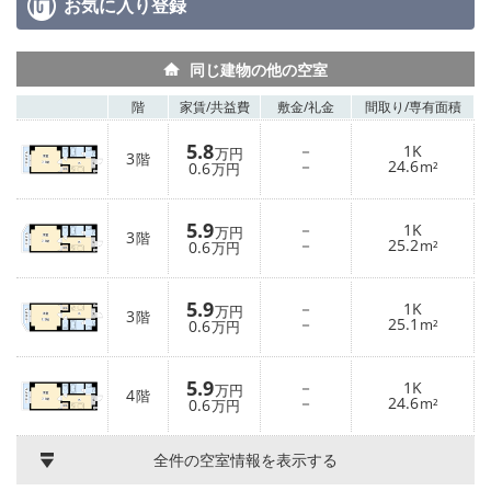
お気に入り
登録
同じ建物の他の空室
階
家賃/
共益費
敷金/
礼金
間取り/
専有面積
5.8
－
1K
万円
3
階
－
24.6
0.6
m²
万円
5.9
－
1K
万円
3
階
－
25.2
0.6
m²
万円
5.9
－
1K
万円
3
階
－
25.1
0.6
m²
万円
5.9
－
1K
万円
4
階
－
24.6
0.6
m²
万円
全件の空室情報を表示する