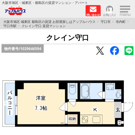
×
大阪市旭区・城東区・都島区の賃貸マンション・アパート
問い合わせ
お気に入り
TOPページ
大阪市旭区 城東区 都島区の賃貸 お部屋探しはアップルハウス
守口市
寺内町
守口市駅
クレイン守口 賃貸マンション
シャーメゾン
クレイン守口
物件番号/
1029646594
路線·駅から探す
地域から探す
地図から探す
スタッフ
BLOG
RECRUIT