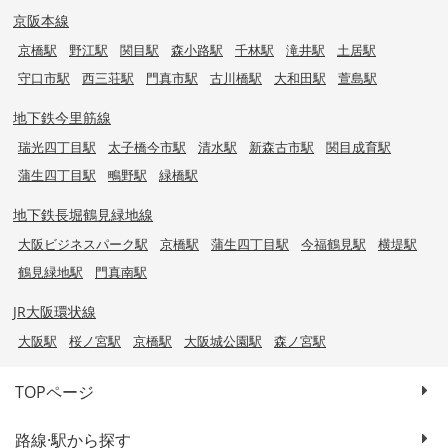
京阪本線
京橋駅
野江駅
関目駅
森小路駅
千林駅
滝井駅
土居駅
守口市駅
西三荘駅
門真市駅
古川橋駅
大和田駅
萱島駅
地下鉄今里筋線
瑞光四丁目駅
太子橋今市駅
清水駅
新森古市駅
関目成育駅
蒲生四丁目駅
鴫野駅
緑橋駅
地下鉄長堀鶴見緑地線
大阪ビジネスパーク駅
京橋駅
蒲生四丁目駅
今福鶴見駅
横堤駅
鶴見緑地駅
門真南駅
JR大阪環状線
大阪駅
桜ノ宮駅
京橋駅
大阪城公園駅
森ノ宮駅
TOPページ
路線·駅から探す