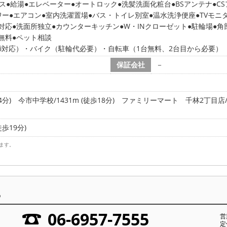
ス
給湯
エレベーター
オートロック
洗髪洗面化粧台
BSアンテナ
C
ワー
エアコン
室内洗濯置場
バス・トイレ別室
温水洗浄便座
TVモニ
対応
洗面所独立
カウンターキッチン
W・INクローゼット
駐輪場
角
無料
ペット相談
i-fi対応）・バイク（駐輪代必要）・自転車（1台無料、2台目から必要）
保証会社
－
4分)
今市中学校/1431m (徒歩18分)
ファミリーマート 千林2丁目店/40
徒歩19分)
ます。
ら
06-6957-7555
営
定