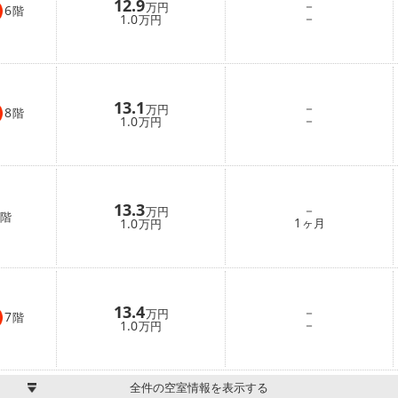
12.9
－
万円
6
階
－
1.0
万円
13.1
－
万円
8
階
－
1.0
万円
13.3
－
万円
階
1
1.0
ヶ月
万円
13.4
－
万円
7
階
－
1.0
万円
全件の空室情報を表示する