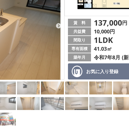
137,000
円
賃 料
10,000円
共益費
1LDK
間取り
41.03㎡
専有面積
令和7年8月 (新
築年月
お気に入り
登録