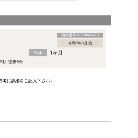
物件番号/
1029647473
令和7年8月 築
1ヶ月
礼 金
林駅 徒歩6分
備考に詳細をご記入下さい）