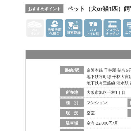
ペット（犬or猫1匹）飼
おすすめポイント
路線/駅
京阪本線 千林駅 徒歩6
地下鉄谷町線 千林大宮駅
地下鉄今里筋線 清水駅 
所在地
大阪市旭区千林1丁目
種 別
マンション
現 況
空室
駐車場
空有 22,000円/月