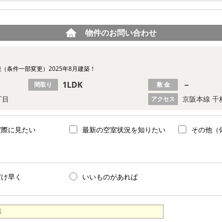
物件のお問い合わせ
（条件一部変更）2025年8月建築！
1LDK
－
間取り
敷 金
丁目
京阪本線 千
アクセス
実際に見たい
最新の空室状況を知りたい
その他（
だけ早く
いいものがあれば