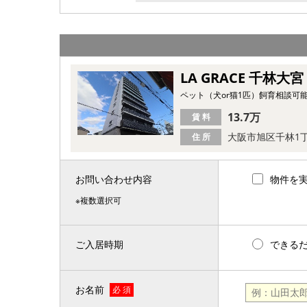
LA GRACE 千林大宮
ペット（犬or猫1匹）飼育相談可能
13.7万
賃 料
大阪市旭区千林1
住 所
お問い合わせ内容
物件を
※複数選択可
ご入居時期
できる
お名前
必 須