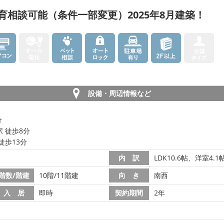
育相談可能（条件一部変更）2025年8月建築！
設備・周辺情報など
分
 徒歩8分
徒歩13分
内 訳
LDK10.6帖、洋室4.1
階数/階建
10階/11階建
向 き
南西
入 居
即時
契約期間
2年