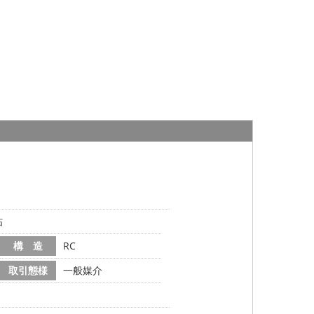
帖
構 造
RC
取引態様
一般媒介