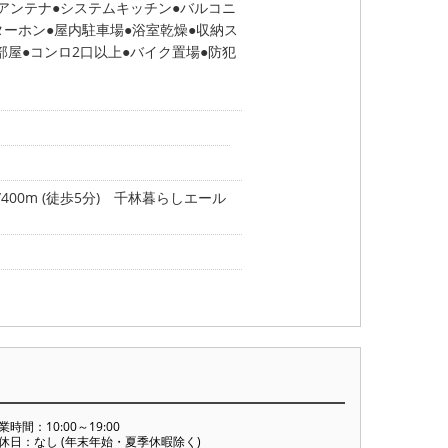
Sアンテナ
システムキッチン
バルコニ
ターホン
屋内駐車場
浴室乾燥
収納ス
部屋
コンロ2口以上
バイク置場
防犯
0m (徒歩5分)
千林暮らしエール
業時間：10:00～19:00
休日：なし (年末年始・夏季休暇除く)