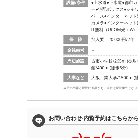
設備/条件
上水道
下水道
都市ガ
ー
宅配ボックス
シャ
ペース
インターネット
カメラ
インターネット
IT無料（UCOM光：W
保 険
加入要 20,000円/2年
金銭備考
－
周辺施設
古市小学校/265m (徒歩
館/400m (徒歩5分)
大学など
大阪工業大学/1500m (
表示の情報と現況に差異がある場合は現況優先となり
お問い合わせ·内覧予約は
こちらか