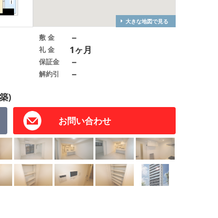
大きな地図で見る
－
敷 金
1ヶ月
礼 金
－
保証金
－
解約引
築)
お問い合わせ