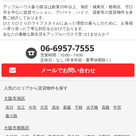
アップルハウス森小路店は創業25年以上、旭区・城東区・都島区、守口
市を中心に賃貸マンション、アパート、ハイツ、貸家等の賃貸物件を多
数ご紹介しております。
ひとりひとりのライフスタイルにあった理想の暮らしのために、お客様
へ寄り添った丁寧な対応を心がけております。
あなたの素敵な新生活をアップルハウスで見つけませんか？
06-6957-7555
営業時間：10:00～19:00
定休日：なし (年末年始・夏季休暇除く)
メールで
お問い合わせ
人気のエリアから賃貸物件を探す
大阪市旭区
赤川
生江
今市
大宮
清水
新森
千林
太子橋
高殿
中宮
森小路
大阪市都島区