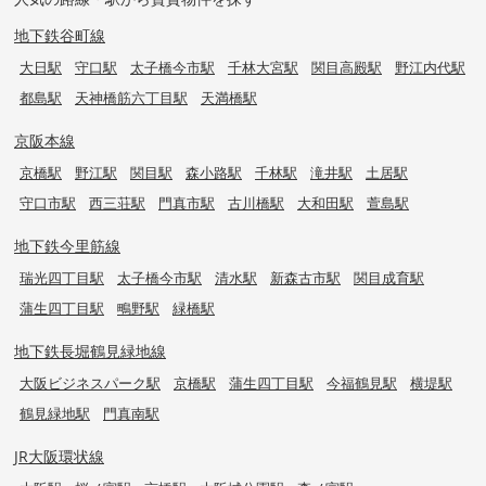
地下鉄谷町線
大日駅
守口駅
太子橋今市駅
千林大宮駅
関目高殿駅
野江内代駅
都島駅
天神橋筋六丁目駅
天満橋駅
京阪本線
京橋駅
野江駅
関目駅
森小路駅
千林駅
滝井駅
土居駅
守口市駅
西三荘駅
門真市駅
古川橋駅
大和田駅
萱島駅
地下鉄今里筋線
瑞光四丁目駅
太子橋今市駅
清水駅
新森古市駅
関目成育駅
蒲生四丁目駅
鴫野駅
緑橋駅
地下鉄長堀鶴見緑地線
大阪ビジネスパーク駅
京橋駅
蒲生四丁目駅
今福鶴見駅
横堤駅
鶴見緑地駅
門真南駅
JR大阪環状線