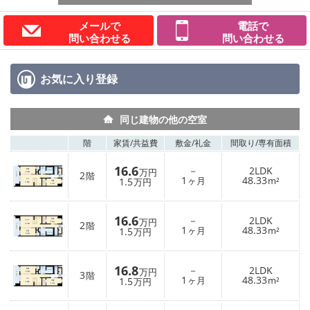
メールで
電話で
問い合わせる
問い合わせる
お気に入り
登録
同じ建物の他の空室
階
家賃/
共益費
敷金/
礼金
間取り/
専有面積
16.6
－
2LDK
万円
2
階
1
48.33
1.5
ヶ月
m²
万円
16.6
－
2LDK
万円
2
階
1
48.33
1.5
ヶ月
m²
万円
16.8
－
2LDK
万円
3
階
1
48.33
1.5
ヶ月
m²
万円