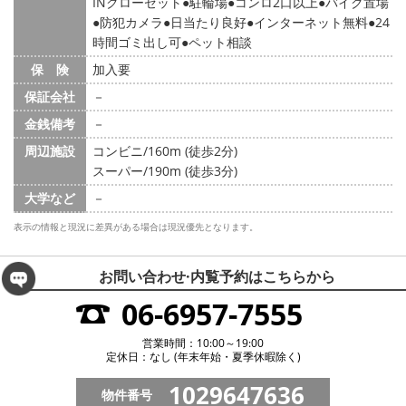
INクローゼット
駐輪場
コンロ2口以上
バイク置場
防犯カメラ
日当たり良好
インターネット無料
24
時間ゴミ出し可
ペット相談
保 険
加入要
保証会社
－
金銭備考
－
周辺施設
コンビニ/160m (徒歩2分)
スーパー/190m (徒歩3分)
大学など
－
表示の情報と現況に差異がある場合は現況優先となります。
お問い合わせ·内覧予約は
こちらから
06-6957-7555
営業時間：10:00～19:00
定休日：なし (年末年始・夏季休暇除く)
1029647636
物件番号