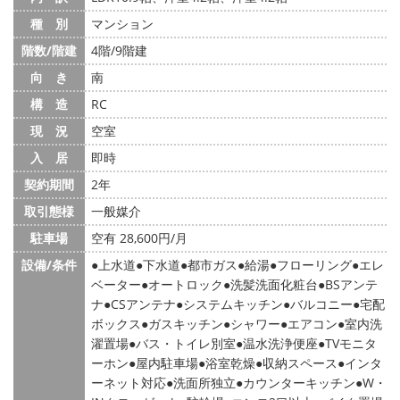
種 別
マンション
階数/階建
4階/9階建
向 き
南
構 造
RC
現 況
空室
入 居
即時
契約期間
2年
取引態様
一般媒介
駐車場
空有 28,600円/月
設備/条件
上水道
下水道
都市ガス
給湯
フローリング
エレ
ベーター
オートロック
洗髪洗面化粧台
BSアンテ
ナ
CSアンテナ
システムキッチン
バルコニー
宅配
ボックス
ガスキッチン
シャワー
エアコン
室内洗
濯置場
バス・トイレ別室
温水洗浄便座
TVモニタ
ーホン
屋内駐車場
浴室乾燥
収納スペース
インタ
ーネット対応
洗面所独立
カウンターキッチン
W・