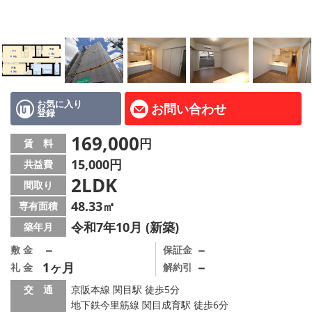
LINE公式アカウント
Instagram
店舗情報·アクセス
会社概要
お気に入り
お問い合わせ
登録
メールでお問い合わせ
169,000
円
賃 料
15,000円
共益費
2LDK
間取り
48.33㎡
専有面積
令和7年10月 (新築)
築年月
－
－
敷 金
保証金
1ヶ月
－
礼 金
解約引
交 通
京阪本線 関目駅 徒歩5分
地下鉄今里筋線 関目成育駅 徒歩6分