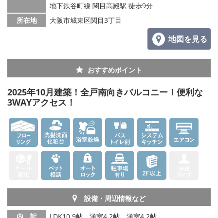
地下鉄谷町線 関目高殿駅 徒歩9分
所在地
大阪市城東区関目3丁目
地図を見る
おすすめポイント
2025年10月建築！全戸南向きバルコニー！便利な
3WAYアクセス！
設備・周辺情報など
内 訳
LDK10.9帖、洋室4.2帖、洋室4.2帖