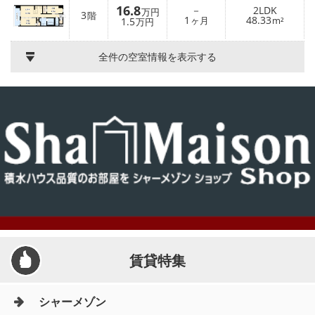
16.8
－
2LDK
万円
3
階
1
48.33
1.5
ヶ月
m²
万円
全件の空室情報を表示する
賃貸特集
シャーメゾン