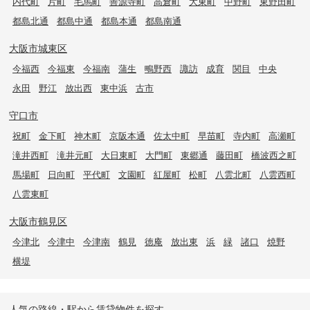
内代町
片町
毛馬町
善源寺町
高倉町
大東町
中野町
東野田町
都島北通
都島中通
都島本通
都島南通
大阪市城東区
今福西
今福東
今福南
蒲生
鴫野西
諏訪
成育
関目
中央
永田
野江
放出西
東中浜
古市
守口市
祝町
金下町
神木町
京阪本通
佐太中町
早苗町
寺内町
高瀬町
滝井西町
滝井元町
大日東町
大門町
東郷通
藤田町
橋波西之町
馬場町
日向町
平代町
文園町
紅屋町
松町
八雲北町
八雲西町
八雲東町
大阪市鶴見区
今津北
今津中
今津南
鶴見
徳庵
放出東
浜
緑
諸口
焼野
横堤
人気の路線・駅から賃貸物件を探す