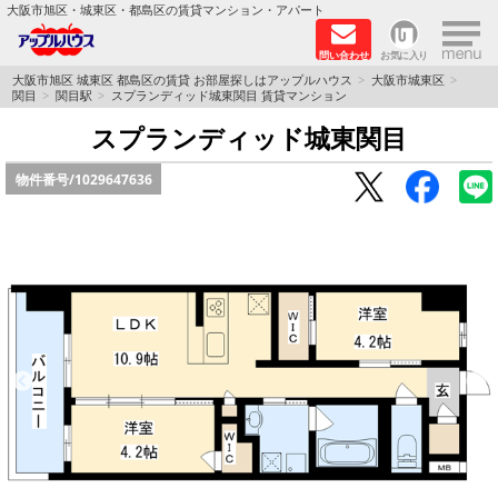
×
大阪市旭区・城東区・都島区の賃貸マンション・アパート
問い合わせ
お気に入り
TOPページ
大阪市旭区 城東区 都島区の賃貸 お部屋探しはアップルハウス
大阪市城東区
関目
関目駅
スプランディッド城東関目 賃貸マンション
シャーメゾン
スプランディッド城東関目
物件番号/
1029647636
路線·駅から探す
地域から探す
地図から探す
スタッフ
BLOG
RECRUIT