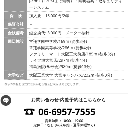
J-com（120Mまで無料）・照明器具・セキュリティ
ーシステム
保 険
加入要 16,000円/2年
保証会社
－
金銭備考
鍵交換代: 3,000円
メーター検針
周辺施設
常翔学園中学校/169m (徒歩3分)
常翔学園高等学校/286m (徒歩4分)
ファミリーマート大阪工大前店/185m (徒歩3分)
ライフ旭大宮店/297m (徒歩4分)
福島病院(永寿会)/980m (徒歩13分)
大学など
大阪工業大学 大宮キャンパス/232m (徒歩3分)
表示の情報と現況に差異がある場合は現況優先となります。
お問い合わせ·内覧予約は
こちらから
06-6957-7555
営業時間：10:00～19:00
定休日：なし (年末年始・夏季休暇除く)