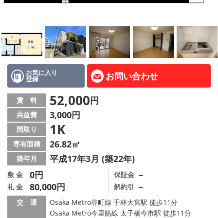
LINE公式アカウント
Instagram
店舗情報·アクセス
会社概要
お気に入り
お問い合わせ
登録
メールでお問い合わせ
52,000
円
賃 料
3,000円
共益費
1K
間取り
26.82㎡
専有面積
平成17年3月 (築22年)
築年月
0円
－
敷 金
保証金
80,000円
－
礼 金
解約引
交 通
Osaka Metro谷町線 千林大宮駅 徒歩11分
Osaka Metro今里筋線 太子橋今市駅 徒歩11分