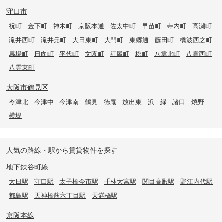
守口市
祝町
金下町
神木町
京阪本通
佐太中町
早苗町
寺内町
高瀬町
滝井西町
滝井元町
大日東町
大門町
東郷通
藤田町
橋波西之町
馬場町
日向町
平代町
文園町
紅屋町
松町
八雲北町
八雲西町
八雲東町
大阪市鶴見区
今津北
今津中
今津南
鶴見
徳庵
放出東
浜
緑
諸口
焼野
横堤
人気の路線・駅から賃貸物件を探す
地下鉄谷町線
大日駅
守口駅
太子橋今市駅
千林大宮駅
関目高殿駅
野江内代駅
都島駅
天神橋筋六丁目駅
天満橋駅
京阪本線