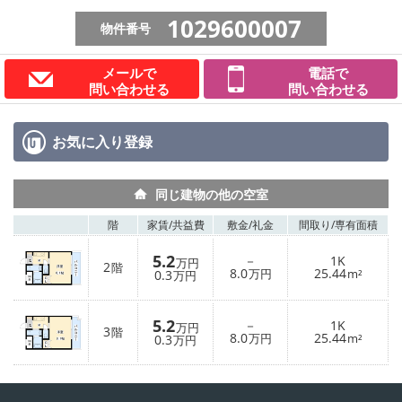
1029600007
物件番号
メールで
電話で
問い合わせる
問い合わせる
お気に入り
登録
同じ建物の他の空室
階
家賃/
共益費
敷金/
礼金
間取り/
専有面積
5.2
－
1K
万円
2
階
8.0
25.44
0.3
万円
m²
万円
5.2
－
1K
万円
3
階
8.0
25.44
0.3
万円
m²
万円