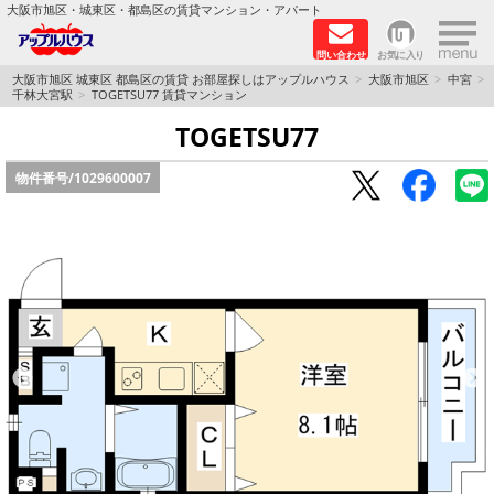
×
大阪市旭区・城東区・都島区の賃貸マンション・アパート
問い合わせ
お気に入り
TOPページ
大阪市旭区 城東区 都島区の賃貸 お部屋探しはアップルハウス
大阪市旭区
中宮
千林大宮駅
TOGETSU77 賃貸マンション
シャーメゾン
TOGETSU77
物件番号/
1029600007
路線·駅から探す
地域から探す
地図から探す
スタッフ
BLOG
RECRUIT