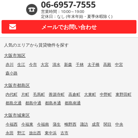
06-6957-7555
営業時間：10:00～19:00
定休日：なし (年末年始・夏季休暇除く)
メールで
お問い合わせ
人気のエリアから賃貸物件を探す
大阪市旭区
赤川
生江
今市
大宮
清水
新森
千林
太子橋
高殿
中宮
森小路
大阪市都島区
内代町
片町
毛馬町
善源寺町
高倉町
大東町
中野町
東野田町
都島北通
都島中通
都島本通
都島南通
大阪市城東区
今福西
今福東
今福南
蒲生
鴫野西
諏訪
成育
関目
中央
永田
野江
放出西
東中浜
古市