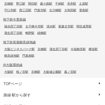
京橋駅
野江駅
関目駅
森小路駅
千林駅
滝井駅
土居駅
守口市駅
西三荘駅
門真市駅
古川橋駅
大和田駅
萱島駅
地下鉄今里筋線
瑞光四丁目駅
太子橋今市駅
清水駅
新森古市駅
関目成育駅
蒲生四丁目駅
鴫野駅
緑橋駅
地下鉄長堀鶴見緑地線
大阪ビジネスパーク駅
京橋駅
蒲生四丁目駅
今福鶴見駅
横堤駅
鶴見緑地駅
門真南駅
JR大阪環状線
大阪駅
桜ノ宮駅
京橋駅
大阪城公園駅
森ノ宮駅
TOPページ
路線·駅から探す