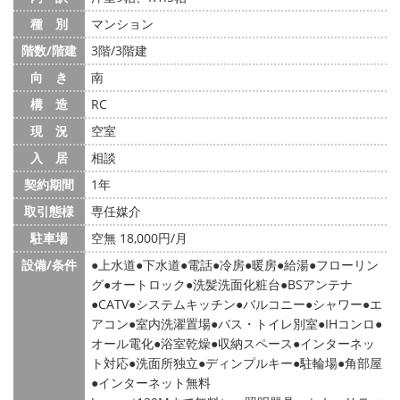
種 別
マンション
階数/階建
3階/3階建
向 き
南
構 造
RC
現 況
空室
入 居
相談
契約期間
1年
取引態様
専任媒介
駐車場
空無 18,000円/月
設備/条件
上水道
下水道
電話
冷房
暖房
給湯
フローリン
グ
オートロック
洗髪洗面化粧台
BSアンテナ
CATV
システムキッチン
バルコニー
シャワー
エ
アコン
室内洗濯置場
バス・トイレ別室
IHコンロ
オール電化
浴室乾燥
収納スペース
インターネッ
ト対応
洗面所独立
ディンプルキー
駐輪場
角部屋
インターネット無料