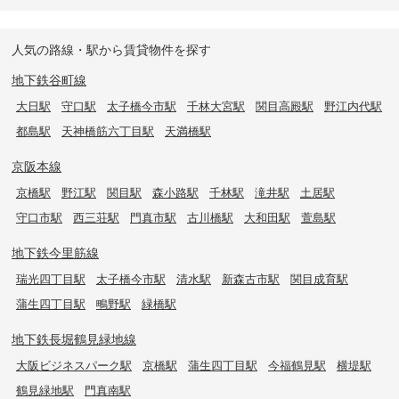
人気の路線・駅から賃貸物件を探す
地下鉄谷町線
大日駅
守口駅
太子橋今市駅
千林大宮駅
関目高殿駅
野江内代駅
都島駅
天神橋筋六丁目駅
天満橋駅
京阪本線
京橋駅
野江駅
関目駅
森小路駅
千林駅
滝井駅
土居駅
守口市駅
西三荘駅
門真市駅
古川橋駅
大和田駅
萱島駅
地下鉄今里筋線
瑞光四丁目駅
太子橋今市駅
清水駅
新森古市駅
関目成育駅
蒲生四丁目駅
鴫野駅
緑橋駅
地下鉄長堀鶴見緑地線
大阪ビジネスパーク駅
京橋駅
蒲生四丁目駅
今福鶴見駅
横堤駅
鶴見緑地駅
門真南駅