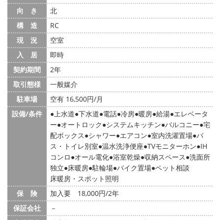
向 き
北
構 造
RC
現 況
空室
入 居
即時
契約期間
2年
取引態様
一般媒介
駐車場
空有 16,500円/月
設備/条件
上水道
下水道
電話
冷房
暖房
給湯
エレベータ
ー
オートロック
システムキッチン
バルコニー
宅
配ボックス
シャワー
エアコン
室内洗濯置場
バ
ス・トイレ別室
温水洗浄便座
TVモニターホン
IH
コンロ
オール電化
浴室乾燥
収納スペース
洗面所
独立
床暖房
駐輪場
バイク置場
ペット相談
床暖房・スポット照明
保 険
加入要 18,000円/2年
保証会社
－