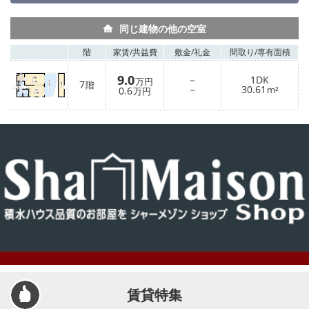
同じ建物の他の空室
階
家賃/
共益費
敷金/
礼金
間取り/
専有面積
9.0
－
1DK
万円
7
階
－
30.61
0.6
m²
万円
賃貸特集