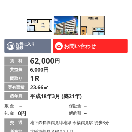
LINE公式アカウント
Instagram
店舗情報·アクセス
会社概要
お気に入り
お問い合わせ
登録
メールでお問い合わせ
62,000
円
賃 料
6,000円
共益費
1R
間取り
23.66㎡
専有面積
平成18年3月 (築21年)
築年月
－
－
敷 金
保証金
0円
－
礼 金
解約引
交 通
地下鉄長堀鶴見緑地線 今福鶴見駅 徒歩3分
所在地
大阪市鶴見区鶴見3丁目