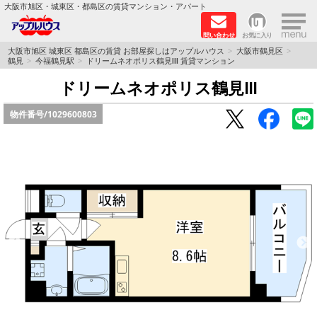
×
大阪市旭区・城東区・都島区の賃貸マンション・アパート
問い合わせ
お気に入り
TOPページ
大阪市旭区 城東区 都島区の賃貸 お部屋探しはアップルハウス
大阪市鶴見区
鶴見
今福鶴見駅
ドリームネオポリス鶴見Ⅲ 賃貸マンション
シャーメゾン
ドリームネオポリス鶴見Ⅲ
物件番号/
1029600803
路線·駅から探す
地域から探す
地図から探す
スタッフ
BLOG
RECRUIT