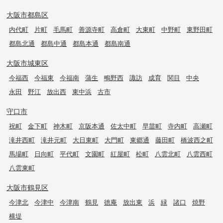
大阪市都島区
内代町
片町
毛馬町
善源寺町
高倉町
大東町
中野町
東野田町
都島北通
都島中通
都島本通
都島南通
大阪市城東区
今福西
今福東
今福南
蒲生
鴫野西
諏訪
成育
関目
中央
永田
野江
放出西
東中浜
古市
守口市
祝町
金下町
神木町
京阪本通
佐太中町
早苗町
寺内町
高瀬町
滝井西町
滝井元町
大日東町
大門町
東郷通
藤田町
橋波西之町
馬場町
日向町
平代町
文園町
紅屋町
松町
八雲北町
八雲西町
八雲東町
大阪市鶴見区
今津北
今津中
今津南
鶴見
徳庵
放出東
浜
緑
諸口
焼野
横堤