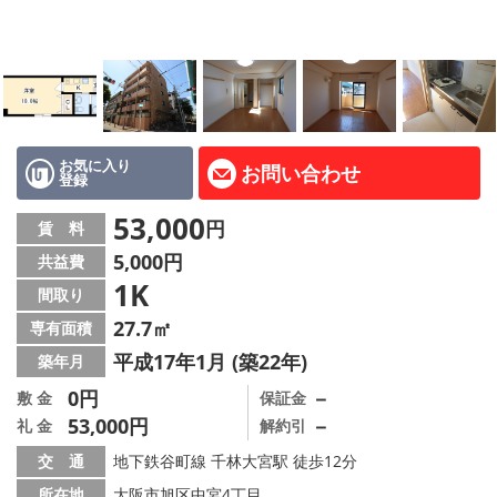
LINE公式アカウント
Instagram
店舗情報·アクセス
会社概要
お気に入り
お問い合わせ
登録
メールでお問い合わせ
53,000
円
賃 料
5,000円
共益費
1K
間取り
27.7㎡
専有面積
平成17年1月 (築22年)
築年月
0円
－
敷 金
保証金
53,000円
－
礼 金
解約引
交 通
地下鉄谷町線 千林大宮駅 徒歩12分
所在地
大阪市旭区中宮4丁目