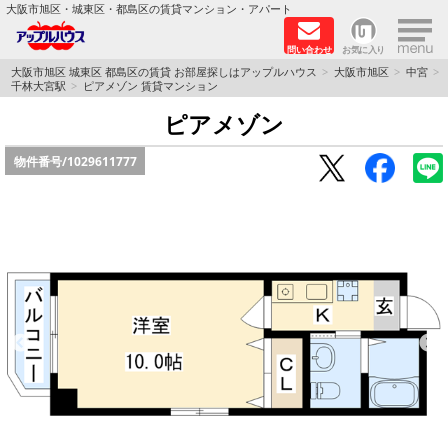
×
大阪市旭区・城東区・都島区の賃貸マンション・アパート
問い合わせ
お気に入り
TOPページ
大阪市旭区 城東区 都島区の賃貸 お部屋探しはアップルハウス
大阪市旭区
中宮
千林大宮駅
ピアメゾン 賃貸マンション
シャーメゾン
ピアメゾン
物件番号/
1029611777
路線·駅から探す
地域から探す
地図から探す
スタッフ
BLOG
RECRUIT