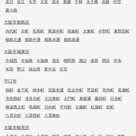
赤川
生江
今市
大宮
清水
新森
千林
太子橋
高殿
中宮
森小路
大阪市都島区
内代町
片町
毛馬町
善源寺町
高倉町
大東町
中野町
東野田町
都島北通
都島中通
都島本通
都島南通
大阪市城東区
今福西
今福東
今福南
蒲生
鴫野西
諏訪
成育
関目
中央
永田
野江
放出西
東中浜
古市
守口市
祝町
金下町
神木町
京阪本通
佐太中町
早苗町
寺内町
高瀬町
滝井西町
滝井元町
大日東町
大門町
東郷通
藤田町
日光町
橋波西之町
馬場町
日向町
平代町
文園町
紅屋町
松町
八雲北町
八雲西町
八雲東町
大阪市鶴見区