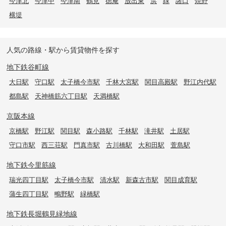
今津北
今津中
今津南
鶴見
徳庵
放出東
浜
緑
諸口
焼野
横堤
人気の路線・駅から賃貸物件を探す
地下鉄谷町線
大日駅
守口駅
太子橋今市駅
千林大宮駅
関目高殿駅
野江内代駅
都島駅
天神橋筋六丁目駅
天満橋駅
京阪本線
京橋駅
野江駅
関目駅
森小路駅
千林駅
滝井駅
土居駅
守口市駅
西三荘駅
門真市駅
古川橋駅
大和田駅
萱島駅
地下鉄今里筋線
瑞光四丁目駅
太子橋今市駅
清水駅
新森古市駅
関目成育駅
蒲生四丁目駅
鴫野駅
緑橋駅
地下鉄長堀鶴見緑地線