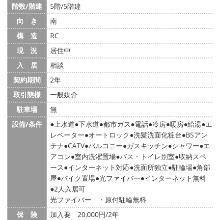
階数/階建
5階/5階建
向 き
南
構 造
RC
現 況
居住中
入 居
相談
契約期間
2年
取引態様
一般媒介
駐車場
無
設備/条件
上水道
下水道
都市ガス
電話
冷房
暖房
給湯
エ
レベーター
オートロック
洗髪洗面化粧台
BSアン
テナ
CATV
バルコニー
ガスキッチン
シャワー
エ
アコン
室内洗濯置場
バス・トイレ別室
収納スペ
ース
インターネット対応
洗面所独立
駐輪場
角部
屋
バイク置場
光ファイバー
インターネット無料
2人入居可
光ファイバー ・原付駐輪無料
保 険
加入要 20,000円/2年