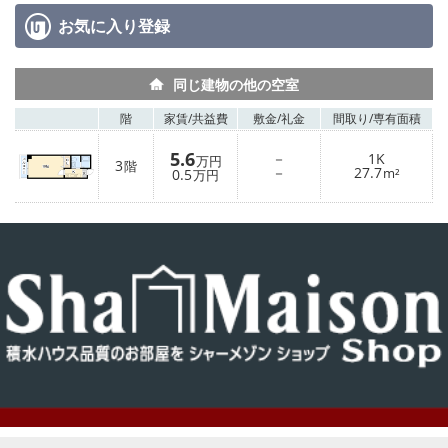
お気に入り
登録
同じ建物の他の空室
階
家賃/
共益費
敷金/
礼金
間取り/
専有面積
5.6
－
1K
万円
3
階
－
27.7
0.5
m²
万円