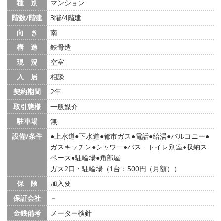
種 別
マンション
階数/階建
3階/4階建
向 き
南
構 造
鉄骨造
現 況
空室
入 居
相談
契約期間
2年
取引態様
一般媒介
駐車場
無
設備/条件
上水道
下水道
都市ガス
電話
給湯
バルコニー
ガスキッチン
シャワー
バス・トイレ別室
収納ス
ペース
駐輪場
角部屋
ガス2口・駐輪場（1台：500円（月額））
保 険
加入要
保証会社
－
金銭備考
メーター検針