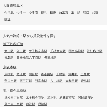
大阪市鶴見区
今津北
今津中
今津南
鶴見
徳庵
放出東
浜
緑
諸口
焼野
横堤
人気の路線・駅から賃貸物件を探す
地下鉄谷町線
大日駅
守口駅
太子橋今市駅
千林大宮駅
関目高殿駅
野江内代駅
都島駅
天神橋筋六丁目駅
天満橋駅
京阪本線
京橋駅
野江駅
関目駅
森小路駅
千林駅
滝井駅
土居駅
守口市駅
西三荘駅
門真市駅
古川橋駅
大和田駅
萱島駅
地下鉄今里筋線
瑞光四丁目駅
太子橋今市駅
清水駅
新森古市駅
関目成育駅
蒲生四丁目駅
鴫野駅
緑橋駅