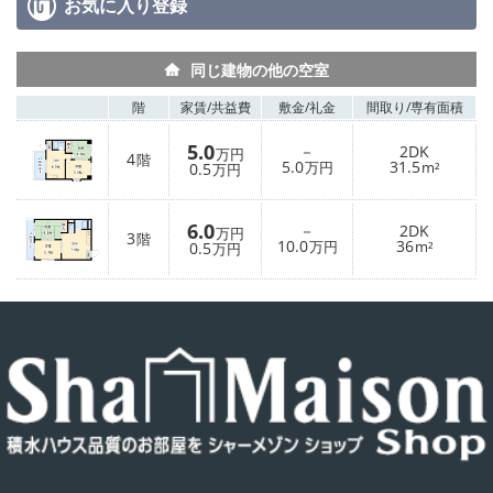
お気に入り
登録
同じ建物の他の空室
階
家賃/
共益費
敷金/
礼金
間取り/
専有面積
5.0
－
2DK
万円
4
階
5.0
31.5
0.5
万円
m²
万円
6.0
－
2DK
万円
3
階
10.0
36
0.5
万円
m²
万円