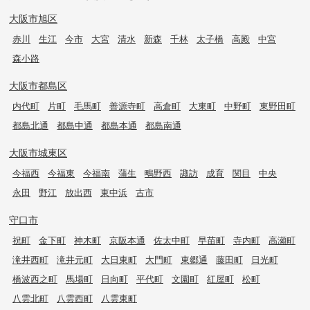
大阪市旭区
赤川
生江
今市
大宮
清水
新森
千林
太子橋
高殿
中宮
森小路
大阪市都島区
内代町
片町
毛馬町
善源寺町
高倉町
大東町
中野町
東野田町
都島北通
都島中通
都島本通
都島南通
大阪市城東区
今福西
今福東
今福南
蒲生
鴫野西
諏訪
成育
関目
中央
永田
野江
放出西
東中浜
古市
守口市
祝町
金下町
神木町
京阪本通
佐太中町
早苗町
寺内町
高瀬町
滝井西町
滝井元町
大日東町
大門町
東郷通
藤田町
日光町
橋波西之町
馬場町
日向町
平代町
文園町
紅屋町
松町
八雲北町
八雲西町
八雲東町