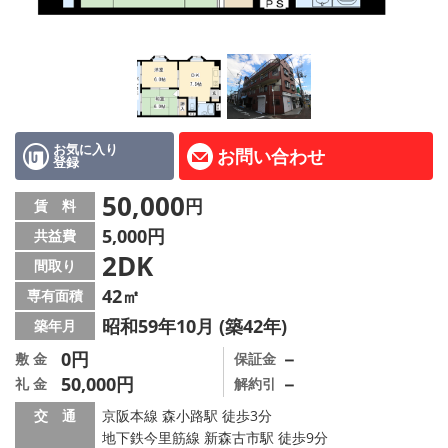
LINE公式アカウント
Instagram
店舗情報·アクセス
会社概要
お気に入り
お問い合わせ
登録
メールでお問い合わせ
50,000
円
賃 料
5,000円
共益費
2DK
間取り
42㎡
専有面積
昭和59年10月 (築42年)
築年月
0円
－
敷 金
保証金
50,000円
－
礼 金
解約引
交 通
京阪本線 森小路駅 徒歩3分
地下鉄今里筋線 新森古市駅 徒歩9分