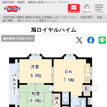
×
大阪市旭区・城東区・都島区の賃貸マンション・アパート
問い合わせ
お気に入り
TOPページ
大阪市旭区 城東区 都島区の賃貸 お部屋探しはアップルハウス
大阪市旭区
新森
森小路駅
旭ロイヤルハイム 賃貸マンション
シャーメゾン
旭ロイヤルハイム
物件番号/
1029611915
路線·駅から探す
地域から探す
地図から探す
スタッフ
BLOG
RECRUIT