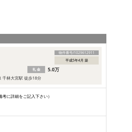
物件番号/
1029612911
平成5年4月 築
5.0万
礼 金
 千林大宮駅 徒歩18分
備考に詳細をご記入下さい）