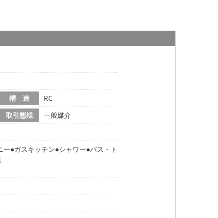
構 造
RC
取引態様
一般媒介
ニー
ガスキッチン
シャワー
バス・ト
場