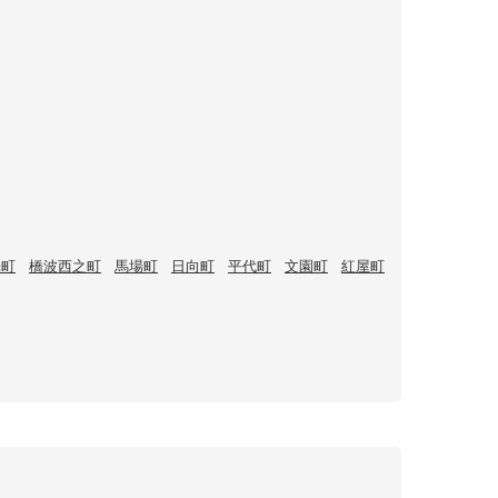
光町
橋波西之町
馬場町
日向町
平代町
文園町
紅屋町