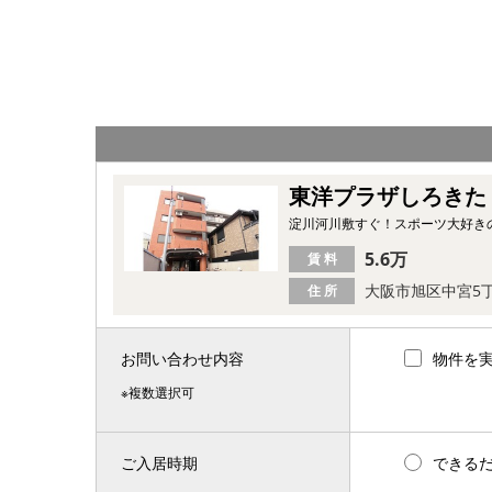
東洋プラザしろきた
淀川河川敷すぐ！スポーツ大好き
5.6万
賃 料
大阪市旭区中宮5
住 所
お問い合わせ内容
物件を
※複数選択可
ご入居時期
できる