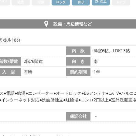
設備・周辺情報など
 徒歩18分
内 訳
洋室6帖、LDK13帖
階数/階建
2階/6階建
向 き
南
入 居
即時
契約期間
1年
ス
電話
給湯
エレベーター
オートロック
BSアンテナ
CATV
バルコ
インターネット対応
洗面所独立
駐輪場
コンロ2口以上
室外洗濯置
保証会社
－