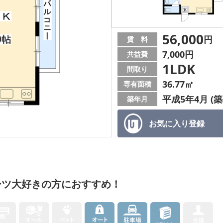
56,000
円
賃 料
7,000円
共益費
1LDK
間取り
36.77㎡
専有面積
平成5年4月 (築
築年月
お気に入り
登録
ーツ大好きの方におすすめ！