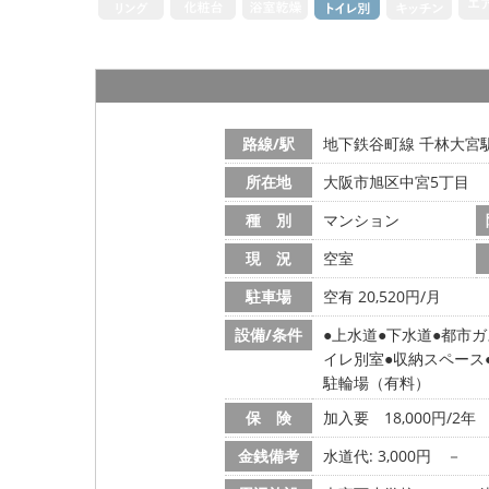
路線/駅
地下鉄谷町線 千林大宮駅
所在地
大阪市旭区中宮5丁目
種 別
マンション
現 況
空室
駐車場
空有 20,520円/月
設備/条件
上水道
下水道
都市ガ
イレ別室
収納スペース
駐輪場（有料）
保 険
加入要 18,000円/2年
金銭備考
水道代: 3,000円
－