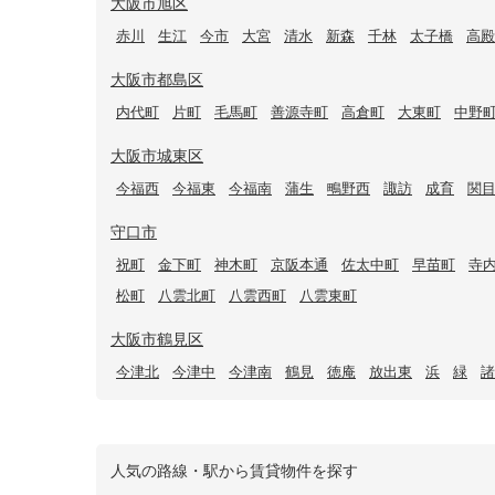
大阪市旭区
赤川
生江
今市
大宮
清水
新森
千林
太子橋
高殿
大阪市都島区
内代町
片町
毛馬町
善源寺町
高倉町
大東町
中野
大阪市城東区
今福西
今福東
今福南
蒲生
鴫野西
諏訪
成育
関
守口市
祝町
金下町
神木町
京阪本通
佐太中町
早苗町
寺
松町
八雲北町
八雲西町
八雲東町
大阪市鶴見区
今津北
今津中
今津南
鶴見
徳庵
放出東
浜
緑
諸
人気の路線・駅から賃貸物件を探す