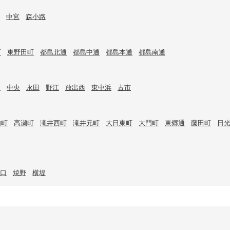
中宮
森小路
町
東野田町
都島北通
都島中通
都島本通
都島南通
目
中央
永田
野江
放出西
東中浜
古市
内町
高瀬町
滝井西町
滝井元町
大日東町
大門町
東郷通
藤田町
日
口
焼野
横堤