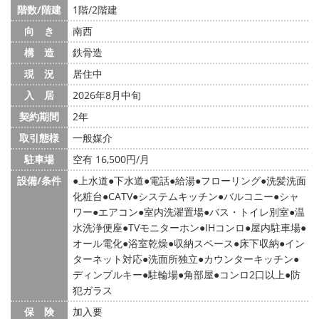
階数/階建
1階/2階建
向 き
南西
構 造
鉄骨造
現 況
居住中
入 居
2026年8月中旬
契約期間
2年
取引態様
一般媒介
駐車場
空有 16,500円/月
設備/条件
上水道
下水道
電話
給湯
フローリング
洗髪洗面
化粧台
CATV
システムキッチン
バルコニー
シャ
ワー
エアコン
室内洗濯置場
バス・トイレ別室
温
水洗浄便座
TVモニターホン
IHコンロ
屋内駐車場
オール電化
浴室乾燥
収納スペース
床下収納
イン
ターネット対応
洗面所独立
カウンターキッチン
ディンプルキー
駐輪場
角部屋
コンロ2口以上
防
犯ガラス
保 険
加入要