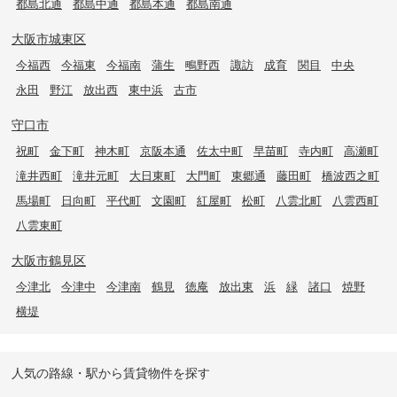
都島北通
都島中通
都島本通
都島南通
大阪市城東区
今福西
今福東
今福南
蒲生
鴫野西
諏訪
成育
関目
中央
永田
野江
放出西
東中浜
古市
守口市
祝町
金下町
神木町
京阪本通
佐太中町
早苗町
寺内町
高瀬町
滝井西町
滝井元町
大日東町
大門町
東郷通
藤田町
橋波西之町
馬場町
日向町
平代町
文園町
紅屋町
松町
八雲北町
八雲西町
八雲東町
大阪市鶴見区
今津北
今津中
今津南
鶴見
徳庵
放出東
浜
緑
諸口
焼野
横堤
人気の路線・駅から賃貸物件を探す