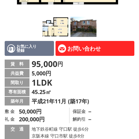
LINE公式アカウント
Instagram
店舗情報·アクセス
会社概要
お気に入り
お問い合わせ
登録
メールでお問い合わせ
95,000
円
賃 料
5,000円
共益費
1LDK
間取り
45.25㎡
専有面積
平成21年11月 (築17年)
築年月
50,000円
－
敷 金
保証金
200,000円
－
礼 金
解約引
交 通
地下鉄谷町線 守口駅 徒歩6分
京阪本線 守口市駅 徒歩8分