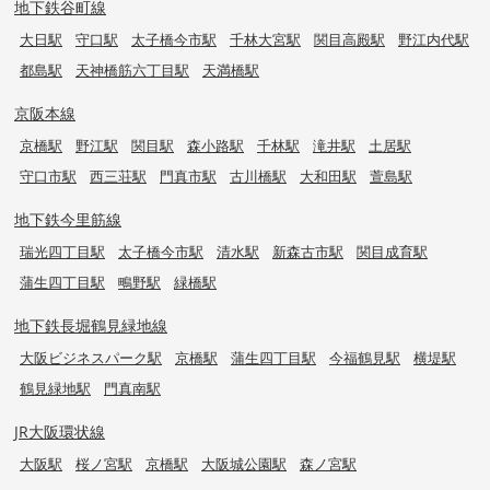
地下鉄谷町線
大日駅
守口駅
太子橋今市駅
千林大宮駅
関目高殿駅
野江内代駅
都島駅
天神橋筋六丁目駅
天満橋駅
京阪本線
京橋駅
野江駅
関目駅
森小路駅
千林駅
滝井駅
土居駅
守口市駅
西三荘駅
門真市駅
古川橋駅
大和田駅
萱島駅
地下鉄今里筋線
瑞光四丁目駅
太子橋今市駅
清水駅
新森古市駅
関目成育駅
蒲生四丁目駅
鴫野駅
緑橋駅
地下鉄長堀鶴見緑地線
大阪ビジネスパーク駅
京橋駅
蒲生四丁目駅
今福鶴見駅
横堤駅
鶴見緑地駅
門真南駅
JR大阪環状線
大阪駅
桜ノ宮駅
京橋駅
大阪城公園駅
森ノ宮駅