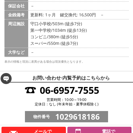
保証会社
－
金銭備考
更新料: 1ヶ月
鍵交換代: 16,500円
－
周辺施設
守口小学校/503m (徒歩7分)
第一中学校/1034m (徒歩13分)
コンビニ/380m (徒歩5分)
スーパー/550m (徒歩7分)
大学など
－
表示の情報と現況に差異がある場合は現況優先となります。
お問い合わせ·内覧予約は
こちらから
06-6957-7555
営業時間：10:00～19:00
定休日：なし (年末年始・夏季休暇除く)
1029618186
物件番号
メールで
電話で