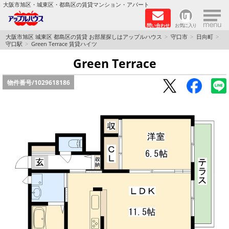
×
大阪市旭区・城東区・都島区の賃貸マンション・アパート
問い合わせ
お気に入り
TOPページ
大阪市旭区 城東区 都島区の賃貸 お部屋探しはアップルハウス
守口市
日向町
守口駅
Green Terrace 賃貸ハイツ
シャーメゾン
Green Terrace
物件番号/
1029618186
路線·駅から探す
地域から探す
地図から探す
スタッフ
BLOG
RECRUIT