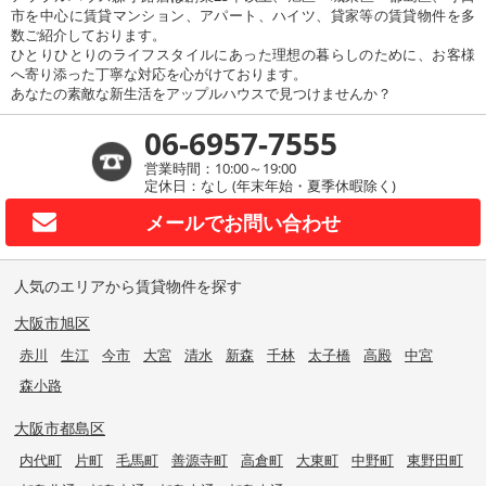
市を中心に賃貸マンション、アパート、ハイツ、貸家等の賃貸物件を多
数ご紹介しております。
ひとりひとりのライフスタイルにあった理想の暮らしのために、お客様
へ寄り添った丁寧な対応を心がけております。
あなたの素敵な新生活をアップルハウスで見つけませんか？
06-6957-7555
営業時間：10:00～19:00
定休日：なし (年末年始・夏季休暇除く)
メールで
お問い合わせ
人気のエリアから賃貸物件を探す
大阪市旭区
赤川
生江
今市
大宮
清水
新森
千林
太子橋
高殿
中宮
森小路
大阪市都島区
内代町
片町
毛馬町
善源寺町
高倉町
大東町
中野町
東野田町