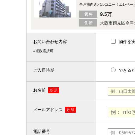
全戸南向きバルコニー！エレベー
9.5万
賃 料
大阪市鶴見区今津
住 所
お問い合わせ内容
物件を
※複数選択可
ご入居時期
できる
お名前
必 須
メールアドレス
必 須
電話番号