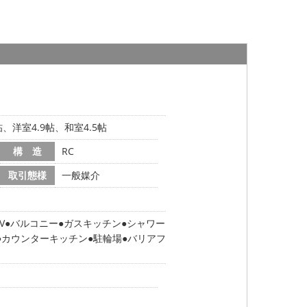
1帖、洋室4.9帖、和室4.5帖
構 造
RC
取引態様
一般媒介
V
バルコニー
ガスキッチン
シャワー
カウンターキッチン
駐輪場
バリアフ