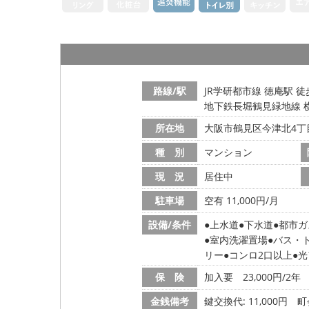
路線/駅
JR学研都市線 徳庵駅 徒
地下鉄長堀鶴見緑地線 横
所在地
大阪市鶴見区今津北4丁
種 別
マンション
現 況
居住中
駐車場
空有 11,000円/月
設備/条件
上水道
下水道
都市ガ
室内洗濯置場
バス・
リー
コンロ2口以上
光
保 険
加入要 23,000円/2年
金銭備考
鍵交換代: 11,000円
町