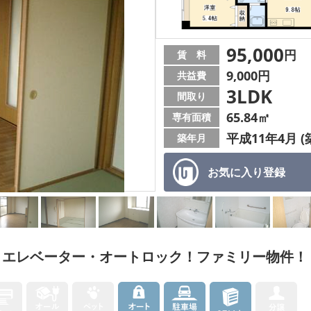
95,000
円
賃 料
9,000円
共益費
3LDK
間取り
65.84㎡
専有面積
平成11年4月 (
築年月
お気に入り
登録
！エレベーター・オートロック！ファミリー物件！