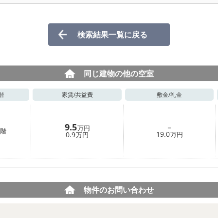
検索結果一覧に戻る
同じ建物の他の空室
階
家賃/
共益費
敷金/
礼金
9.5
－
万円
階
19.0
0.9
万円
万円
物件のお問い合わせ