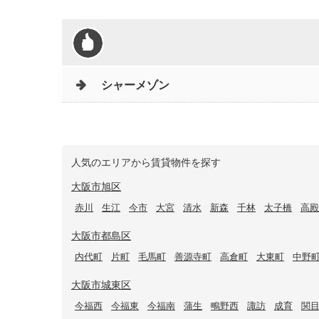
シャーメゾン
人気のエリアから賃貸物件を探す
大阪市旭区
赤川
生江
今市
大宮
清水
新森
千林
太子橋
高殿
大阪市都島区
内代町
片町
毛馬町
善源寺町
高倉町
大東町
中野
大阪市城東区
今福西
今福東
今福南
蒲生
鴫野西
諏訪
成育
関