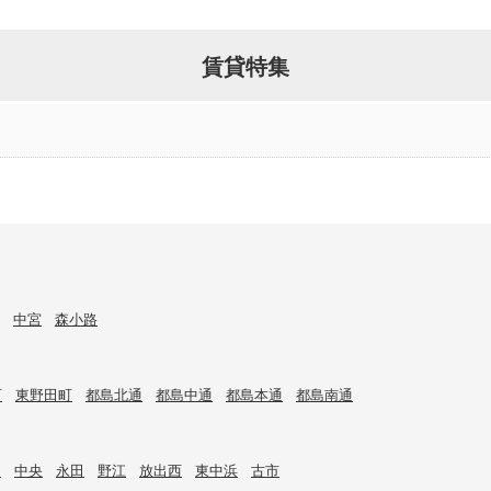
賃貸特集
中宮
森小路
町
東野田町
都島北通
都島中通
都島本通
都島南通
目
中央
永田
野江
放出西
東中浜
古市