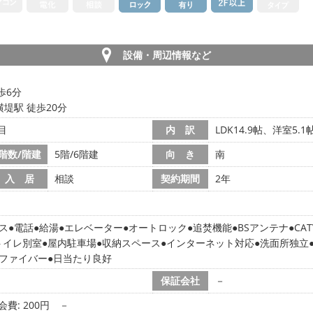
設備・周辺情報など
歩6分
堤駅 徒歩20分
目
内 訳
LDK14.9帖、洋室5.
階数/階建
5階/6階建
向 き
南
入 居
相談
契約期間
2年
ス
電話
給湯
エレベーター
オートロック
追焚機能
BSアンテナ
CAT
トイレ別室
屋内駐車場
収納スペース
インターネット対応
洗面所独立
ファイバー
日当たり良好
保証会社
－
会費: 200円
－