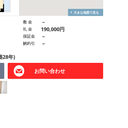
大きな地図で見る
－
敷 金
190,000円
礼 金
－
保証金
－
解約引
築28年)
お問い合わせ