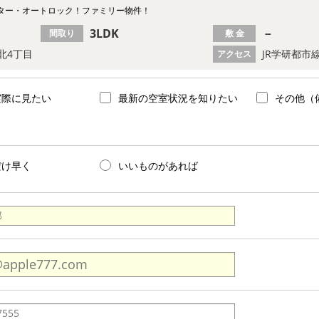
ター・オートロック！ファミリー物件！
3LDK
－
間取り
敷 金
北4丁目
JR学研都市
アクセス
実際に見たい
最新の空室状況を知りたい
その他（
だけ早く
いいものがあれば