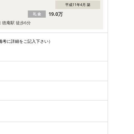
平成11年4月 築
19.0万
礼 金
線 徳庵駅 徒歩6分
備考に詳細をご記入下さい）