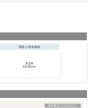
間取り/
専有面積
3LDK
65.84
m²
物件番号/
1029630651