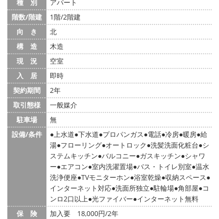
種 別
アパート
階数/階建
1階/2階建
向 き
北
構 造
木造
現 況
空室
入 居
即時
契約期間
2年
取引態様
一般媒介
駐車場
無
設備/条件
上水道
下水道
プロパンガス
電話
冷房
暖房
給
湯
フローリング
オートロック
洗髪洗面化粧台
シ
ステムキッチン
バルコニー
ガスキッチン
シャワ
ー
エアコン
室内洗濯置場
バス・トイレ別室
温水
洗浄便座
TVモニターホン
浴室乾燥
収納スペース
インターネット対応
洗面所独立
駐輪場
角部屋
コ
ンロ2口以上
光ファイバー
インターネット無料
保 険
加入要 18,000円/2年