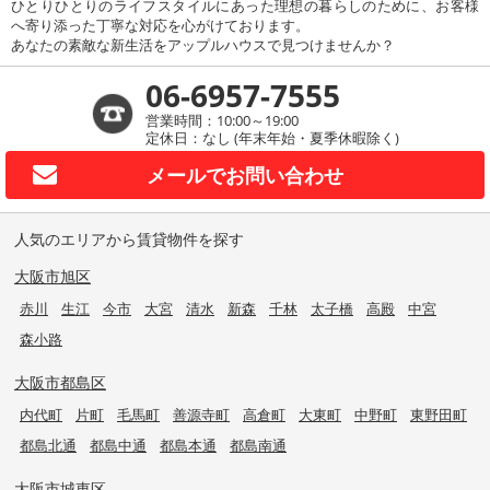
ひとりひとりのライフスタイルにあった理想の暮らしのために、お客様
へ寄り添った丁寧な対応を心がけております。
あなたの素敵な新生活をアップルハウスで見つけませんか？
06-6957-7555
営業時間：10:00～19:00
定休日：なし (年末年始・夏季休暇除く)
メールで
お問い合わせ
人気のエリアから賃貸物件を探す
大阪市旭区
赤川
生江
今市
大宮
清水
新森
千林
太子橋
高殿
中宮
森小路
大阪市都島区
内代町
片町
毛馬町
善源寺町
高倉町
大東町
中野町
東野田町
都島北通
都島中通
都島本通
都島南通
大阪市城東区