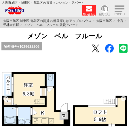
×
大阪市旭区・城東区・都島区の賃貸マンション・アパート
問い合わせ
お気に入り
TOPページ
大阪市旭区 城東区 都島区の賃貸 お部屋探しはアップルハウス
大阪市旭区
中宮
千林大宮駅
メゾン ベル フルール 賃貸アパート
シャーメゾン
メゾン ベル フルール
物件番号/
1029635506
路線·駅から探す
地域から探す
地図から探す
スタッフ
BLOG
RECRUIT