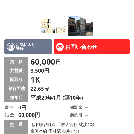
LINE公式アカウント
Instagram
店舗情報·アクセス
会社概要
お気に入り
お問い合わせ
登録
メールでお問い合わせ
60,000
円
賃 料
3,500円
共益費
1K
間取り
22.65㎡
専有面積
平成29年1月 (築10年)
築年月
0円
－
敷 金
保証金
60,000円
－
礼 金
解約引
交 通
地下鉄谷町線 千林大宮駅 徒歩10分
京阪本線 千林駅 徒歩17分