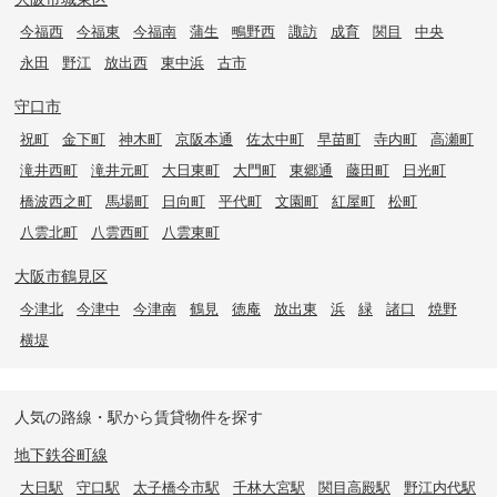
今福西
今福東
今福南
蒲生
鴫野西
諏訪
成育
関目
中央
永田
野江
放出西
東中浜
古市
守口市
祝町
金下町
神木町
京阪本通
佐太中町
早苗町
寺内町
高瀬町
滝井西町
滝井元町
大日東町
大門町
東郷通
藤田町
日光町
橋波西之町
馬場町
日向町
平代町
文園町
紅屋町
松町
八雲北町
八雲西町
八雲東町
大阪市鶴見区
今津北
今津中
今津南
鶴見
徳庵
放出東
浜
緑
諸口
焼野
横堤
人気の路線・駅から賃貸物件を探す
地下鉄谷町線
大日駅
守口駅
太子橋今市駅
千林大宮駅
関目高殿駅
野江内代駅