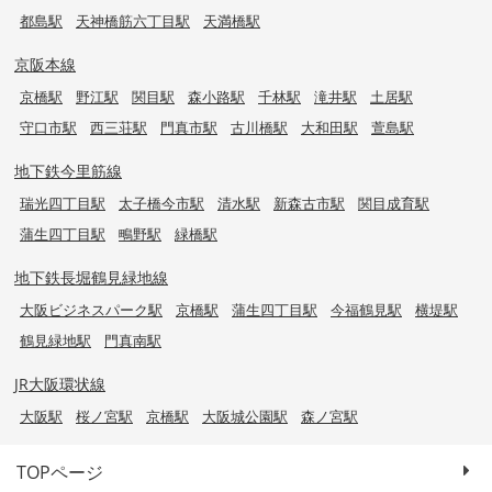
都島駅
天神橋筋六丁目駅
天満橋駅
京阪本線
京橋駅
野江駅
関目駅
森小路駅
千林駅
滝井駅
土居駅
守口市駅
西三荘駅
門真市駅
古川橋駅
大和田駅
萱島駅
地下鉄今里筋線
瑞光四丁目駅
太子橋今市駅
清水駅
新森古市駅
関目成育駅
蒲生四丁目駅
鴫野駅
緑橋駅
地下鉄長堀鶴見緑地線
大阪ビジネスパーク駅
京橋駅
蒲生四丁目駅
今福鶴見駅
横堤駅
鶴見緑地駅
門真南駅
JR大阪環状線
大阪駅
桜ノ宮駅
京橋駅
大阪城公園駅
森ノ宮駅
TOPページ