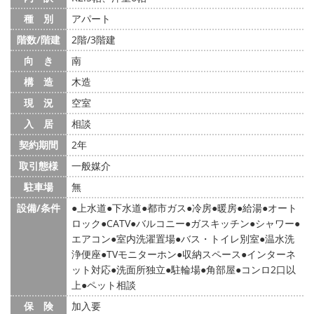
種 別
アパート
階数/階建
2階/3階建
向 き
南
構 造
木造
現 況
空室
入 居
相談
契約期間
2年
取引態様
一般媒介
駐車場
無
設備/条件
上水道
下水道
都市ガス
冷房
暖房
給湯
オート
ロック
CATV
バルコニー
ガスキッチン
シャワー
エアコン
室内洗濯置場
バス・トイレ別室
温水洗
浄便座
TVモニターホン
収納スペース
インターネ
ット対応
洗面所独立
駐輪場
角部屋
コンロ2口以
上
ペット相談
保 険
加入要