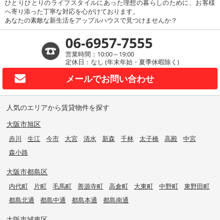
ひとりひとりのライフスタイルにあった理想の暮らしのために、お客様
へ寄り添った丁寧な対応を心がけております。
あなたの素敵な新生活をアップルハウスで見つけませんか？
06-6957-7555
営業時間：10:00～19:00
定休日：なし (年末年始・夏季休暇除く)
メールで
お問い合わせ
人気のエリアから賃貸物件を探す
大阪市旭区
赤川
生江
今市
大宮
清水
新森
千林
太子橋
高殿
中宮
森小路
大阪市都島区
内代町
片町
毛馬町
善源寺町
高倉町
大東町
中野町
東野田町
都島北通
都島中通
都島本通
都島南通
大阪市城東区