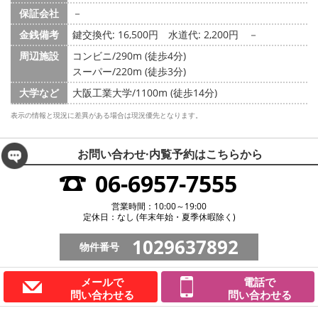
保証会社
－
金銭備考
鍵交換代: 16,500円
水道代: 2,200円
－
周辺施設
コンビニ/290m (徒歩4分)
スーパー/220m (徒歩3分)
大学など
大阪工業大学/1100m (徒歩14分)
表示の情報と現況に差異がある場合は現況優先となります。
お問い合わせ·内覧予約は
こちらから
06-6957-7555
営業時間：10:00～19:00
定休日：なし (年末年始・夏季休暇除く)
1029637892
物件番号
メールで
電話で
問い合わせる
問い合わせる