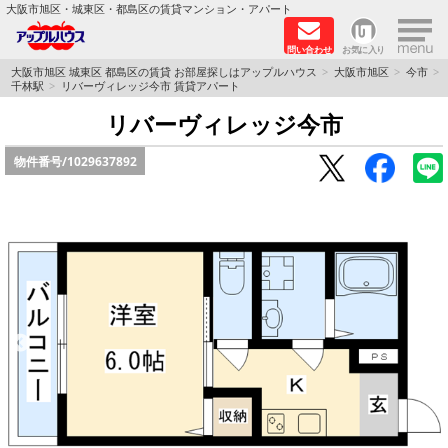
×
大阪市旭区・城東区・都島区の賃貸マンション・アパート
問い合わせ
お気に入り
TOPページ
大阪市旭区 城東区 都島区の賃貸 お部屋探しはアップルハウス
大阪市旭区
今市
千林駅
リバーヴィレッジ今市 賃貸アパート
シャーメゾン
リバーヴィレッジ今市
物件番号/
1029637892
路線·駅から探す
地域から探す
地図から探す
スタッフ
BLOG
RECRUIT