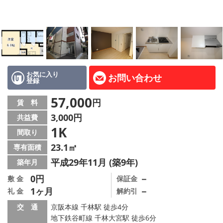
LINE公式アカウント
Instagram
店舗情報·アクセス
会社概要
お気に入り
お問い合わせ
登録
メールでお問い合わせ
57,000
円
賃 料
3,000円
共益費
1K
間取り
23.1㎡
専有面積
平成29年11月 (築9年)
築年月
0円
－
敷 金
保証金
1ヶ月
－
礼 金
解約引
交 通
京阪本線 千林駅 徒歩4分
地下鉄谷町線 千林大宮駅 徒歩6分