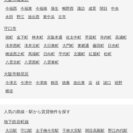
今福西
今福東
今福南
蒲生
鴫野西
諏訪
成育
関目
中央
永田
野江
放出西
東中浜
古市
守口市
祝町
金下町
神木町
京阪本通
佐太中町
早苗町
寺内町
高瀬町
滝井西町
滝井元町
大日東町
大門町
東郷通
藤田町
日光町
橋波西之町
馬場町
日向町
平代町
文園町
紅屋町
松町
八雲北町
八雲西町
八雲東町
大阪市鶴見区
今津北
今津中
今津南
鶴見
徳庵
放出東
浜
緑
諸口
焼野
横堤
人気の路線・駅から賃貸物件を探す
地下鉄谷町線
大日駅
守口駅
太子橋今市駅
千林大宮駅
関目高殿駅
野江内代駅