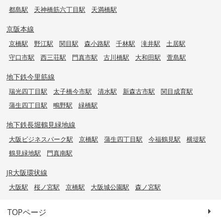
都島駅
天神橋筋六丁目駅
天満橋駅
京阪本線
京橋駅
野江駅
関目駅
森小路駅
千林駅
滝井駅
土居駅
守口市駅
西三荘駅
門真市駅
古川橋駅
大和田駅
萱島駅
地下鉄今里筋線
瑞光四丁目駅
太子橋今市駅
清水駅
新森古市駅
関目成育駅
蒲生四丁目駅
鴫野駅
緑橋駅
地下鉄長堀鶴見緑地線
大阪ビジネスパーク駅
京橋駅
蒲生四丁目駅
今福鶴見駅
横堤駅
鶴見緑地駅
門真南駅
JR大阪環状線
大阪駅
桜ノ宮駅
京橋駅
大阪城公園駅
森ノ宮駅
TOPページ