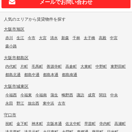
メールで
お問い合わせ
人気のエリアから賃貸物件を探す
大阪市旭区
赤川
生江
今市
大宮
清水
新森
千林
太子橋
高殿
中宮
森小路
大阪市都島区
内代町
片町
毛馬町
善源寺町
高倉町
大東町
中野町
東野田町
都島北通
都島中通
都島本通
都島南通
大阪市城東区
今福西
今福東
今福南
蒲生
鴫野西
諏訪
成育
関目
中央
永田
野江
放出西
東中浜
古市
守口市
祝町
金下町
神木町
京阪本通
佐太中町
早苗町
寺内町
高瀬町
滝井西町
滝井元町
大日東町
大門町
東郷通
藤田町
日光町