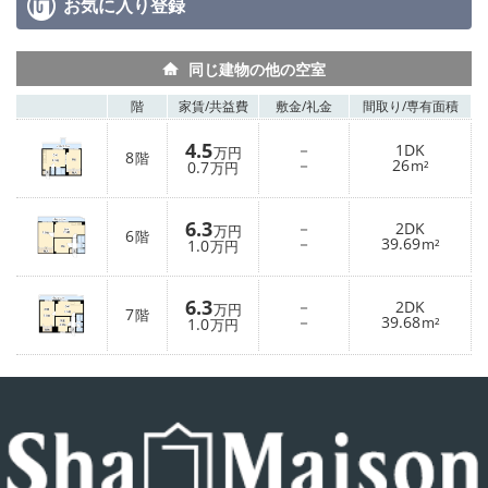
お気に入り
登録
同じ建物の他の空室
階
家賃/
共益費
敷金/
礼金
間取り/
専有面積
4.5
－
1DK
万円
8
階
－
26
0.7
m²
万円
6.3
－
2DK
万円
6
階
－
39.69
1.0
m²
万円
6.3
－
2DK
万円
7
階
－
39.68
1.0
m²
万円