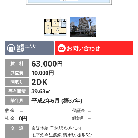
LINE公式アカウント
Instagram
店舗情報·アクセス
会社概要
お気に入り
お問い合わせ
登録
メールでお問い合わせ
63,000
円
賃 料
10,000円
共益費
2DK
間取り
39.68㎡
専有面積
平成2年6月 (築37年)
築年月
－
－
敷 金
保証金
0円
－
礼 金
解約引
交 通
京阪本線 千林駅 徒歩13分
地下鉄今里筋線 清水駅 徒歩5分