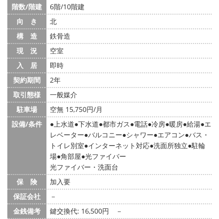
階数/階建
6階/10階建
向 き
北
構 造
鉄骨造
現 況
空室
入 居
即時
契約期間
2年
取引態様
一般媒介
駐車場
空無 15,750円/月
設備/条件
上水道
下水道
都市ガス
電話
冷房
暖房
給湯
エ
レベーター
バルコニー
シャワー
エアコン
バス・
トイレ別室
インターネット対応
洗面所独立
駐輪
場
角部屋
光ファイバー
光ファイバー・洗面台
保 険
加入要
保証会社
－
金銭備考
鍵交換代: 16,500円
－