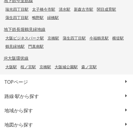
地下鉄今里筋線
瑞光四丁目駅
太子橋今市駅
清水駅
新森古市駅
関目成育駅
蒲生四丁目駅
鴫野駅
緑橋駅
地下鉄長堀鶴見緑地線
大阪ビジネスパーク駅
京橋駅
蒲生四丁目駅
今福鶴見駅
横堤駅
鶴見緑地駅
門真南駅
JR大阪環状線
大阪駅
桜ノ宮駅
京橋駅
大阪城公園駅
森ノ宮駅
TOPページ
路線·駅から探す
地域から探す
地図から探す