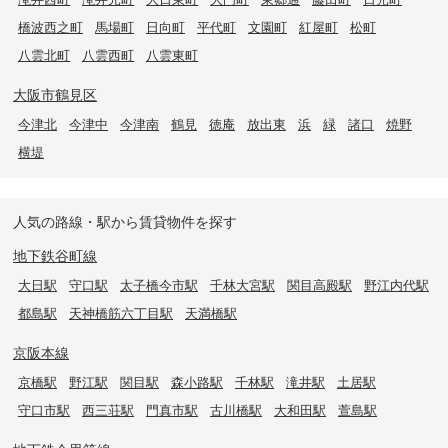
橋波西之町
馬場町
日向町
平代町
文園町
紅屋町
松町
八雲北町
八雲西町
八雲東町
大阪市鶴見区
今津北
今津中
今津南
鶴見
徳庵
放出東
浜
緑
諸口
焼野
横堤
人気の路線・駅から賃貸物件を探す
地下鉄谷町線
大日駅
守口駅
太子橋今市駅
千林大宮駅
関目高殿駅
野江内代駅
都島駅
天神橋筋六丁目駅
天満橋駅
京阪本線
京橋駅
野江駅
関目駅
森小路駅
千林駅
滝井駅
土居駅
守口市駅
西三荘駅
門真市駅
古川橋駅
大和田駅
萱島駅