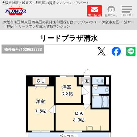
×
大阪市旭区・城東区・都島区の賃貸マンション・アパート
問い合わせ
お気に入り
TOPページ
大阪市旭区 城東区 都島区の賃貸 お部屋探しはアップルハウス
大阪市旭区
清水
千林駅
リードプラザ清水 賃貸マンション
シャーメゾン
リードプラザ清水
物件番号/
1029638783
路線·駅から探す
地域から探す
地図から探す
スタッフ
BLOG
RECRUIT