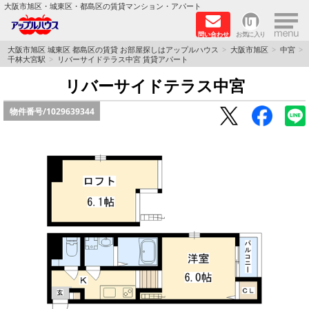
×
大阪市旭区・城東区・都島区の賃貸マンション・アパート
問い合わせ
お気に入り
TOPページ
大阪市旭区 城東区 都島区の賃貸 お部屋探しはアップルハウス
大阪市旭区
中宮
千林大宮駅
リバーサイドテラス中宮 賃貸アパート
シャーメゾン
リバーサイドテラス中宮
物件番号/
1029639344
路線·駅から探す
地域から探す
地図から探す
スタッフ
BLOG
RECRUIT