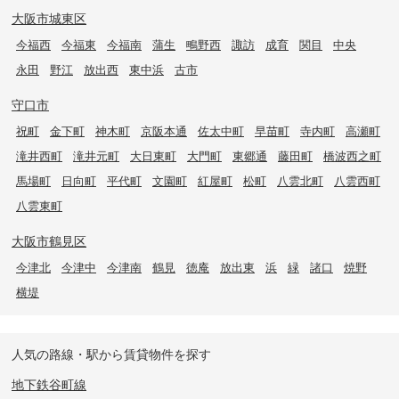
大阪市城東区
今福西
今福東
今福南
蒲生
鴫野西
諏訪
成育
関目
中央
永田
野江
放出西
東中浜
古市
守口市
祝町
金下町
神木町
京阪本通
佐太中町
早苗町
寺内町
高瀬町
滝井西町
滝井元町
大日東町
大門町
東郷通
藤田町
橋波西之町
馬場町
日向町
平代町
文園町
紅屋町
松町
八雲北町
八雲西町
八雲東町
大阪市鶴見区
今津北
今津中
今津南
鶴見
徳庵
放出東
浜
緑
諸口
焼野
横堤
人気の路線・駅から賃貸物件を探す
地下鉄谷町線