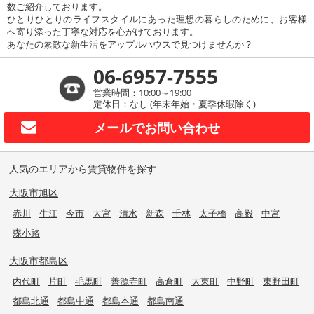
数ご紹介しております。
ひとりひとりのライフスタイルにあった理想の暮らしのために、お客様
へ寄り添った丁寧な対応を心がけております。
あなたの素敵な新生活をアップルハウスで見つけませんか？
06-6957-7555
営業時間：10:00～19:00
定休日：なし (年末年始・夏季休暇除く)
メールで
お問い合わせ
人気のエリアから賃貸物件を探す
大阪市旭区
赤川
生江
今市
大宮
清水
新森
千林
太子橋
高殿
中宮
森小路
大阪市都島区
内代町
片町
毛馬町
善源寺町
高倉町
大東町
中野町
東野田町
都島北通
都島中通
都島本通
都島南通