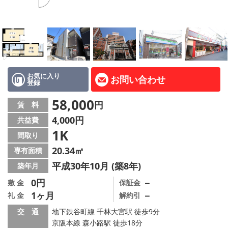
LINE公式アカウント
Instagram
店舗情報·アクセス
会社概要
お気に入り
お問い合わせ
登録
メールでお問い合わせ
58,000
円
賃 料
4,000円
共益費
1K
間取り
20.34㎡
専有面積
平成30年10月 (築8年)
築年月
0円
－
敷 金
保証金
1ヶ月
－
礼 金
解約引
交 通
地下鉄谷町線 千林大宮駅 徒歩9分
京阪本線 森小路駅 徒歩18分