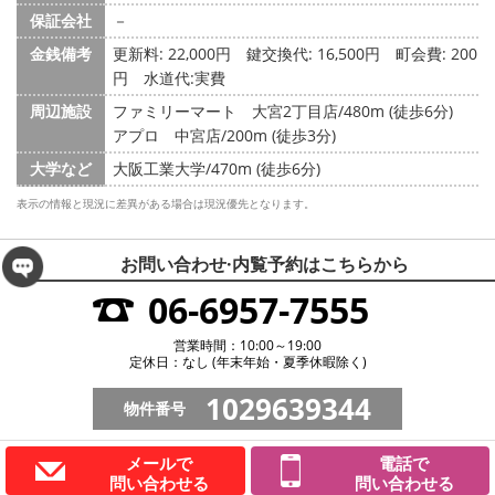
保証会社
－
金銭備考
更新料: 22,000円
鍵交換代: 16,500円
町会費: 200
円
水道代:実費
周辺施設
ファミリーマート 大宮2丁目店/480m (徒歩6分)
アプロ 中宮店/200m (徒歩3分)
大学など
大阪工業大学/470m (徒歩6分)
表示の情報と現況に差異がある場合は現況優先となります。
お問い合わせ·内覧予約は
こちらから
06-6957-7555
営業時間：10:00～19:00
定休日：なし (年末年始・夏季休暇除く)
1029639344
物件番号
メールで
電話で
問い合わせる
問い合わせる