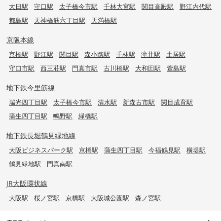
大日駅
守口駅
太子橋今市駅
千林大宮駅
関目高殿駅
野江内代駅
都島駅
天神橋筋六丁目駅
天満橋駅
京阪本線
京橋駅
野江駅
関目駅
森小路駅
千林駅
滝井駅
土居駅
守口市駅
西三荘駅
門真市駅
古川橋駅
大和田駅
萱島駅
地下鉄今里筋線
瑞光四丁目駅
太子橋今市駅
清水駅
新森古市駅
関目成育駅
蒲生四丁目駅
鴫野駅
緑橋駅
地下鉄長堀鶴見緑地線
大阪ビジネスパーク駅
京橋駅
蒲生四丁目駅
今福鶴見駅
横堤駅
鶴見緑地駅
門真南駅
JR大阪環状線
大阪駅
桜ノ宮駅
京橋駅
大阪城公園駅
森ノ宮駅