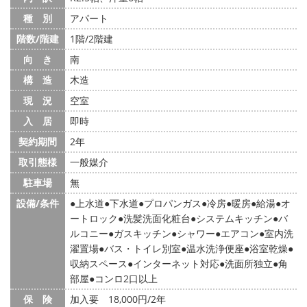
種 別
アパート
階数/階建
1階/2階建
向 き
南
構 造
木造
現 況
空室
入 居
即時
契約期間
2年
取引態様
一般媒介
駐車場
無
設備/条件
上水道
下水道
プロパンガス
冷房
暖房
給湯
オ
ートロック
洗髪洗面化粧台
システムキッチン
バ
ルコニー
ガスキッチン
シャワー
エアコン
室内洗
濯置場
バス・トイレ別室
温水洗浄便座
浴室乾燥
収納スペース
インターネット対応
洗面所独立
角
部屋
コンロ2口以上
保 険
加入要 18,000円/2年