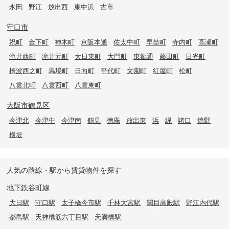
永田
野江
放出西
東中浜
古市
守口市
祝町
金下町
神木町
京阪本通
佐太中町
早苗町
寺内町
高瀬町
滝井西町
滝井元町
大日東町
大門町
東郷通
藤田町
日光町
橋波西之町
馬場町
日向町
平代町
文園町
紅屋町
松町
八雲北町
八雲西町
八雲東町
大阪市鶴見区
今津北
今津中
今津南
鶴見
徳庵
放出東
浜
緑
諸口
焼野
横堤
人気の路線・駅から賃貸物件を探す
地下鉄谷町線
大日駅
守口駅
太子橋今市駅
千林大宮駅
関目高殿駅
野江内代駅
都島駅
天神橋筋六丁目駅
天満橋駅