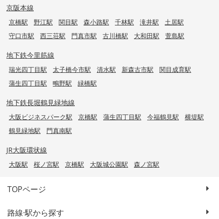
京阪本線
京橋駅
野江駅
関目駅
森小路駅
千林駅
滝井駅
土居駅
守口市駅
西三荘駅
門真市駅
古川橋駅
大和田駅
萱島駅
地下鉄今里筋線
瑞光四丁目駅
太子橋今市駅
清水駅
新森古市駅
関目成育駅
蒲生四丁目駅
鴫野駅
緑橋駅
地下鉄長堀鶴見緑地線
大阪ビジネスパーク駅
京橋駅
蒲生四丁目駅
今福鶴見駅
横堤駅
鶴見緑地駅
門真南駅
JR大阪環状線
大阪駅
桜ノ宮駅
京橋駅
大阪城公園駅
森ノ宮駅
TOPページ
路線·駅から探す