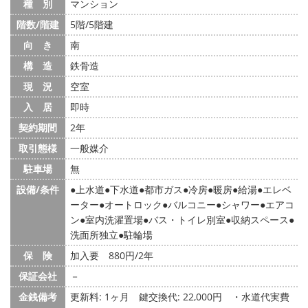
種 別
マンション
階数/階建
5階/5階建
向 き
南
構 造
鉄骨造
現 況
空室
入 居
即時
契約期間
2年
取引態様
一般媒介
駐車場
無
設備/条件
上水道
下水道
都市ガス
冷房
暖房
給湯
エレベ
ーター
オートロック
バルコニー
シャワー
エアコ
ン
室内洗濯置場
バス・トイレ別室
収納スペース
洗面所独立
駐輪場
保 険
加入要 880円/2年
保証会社
－
金銭備考
更新料: 1ヶ月
鍵交換代: 22,000円
・水道代実費