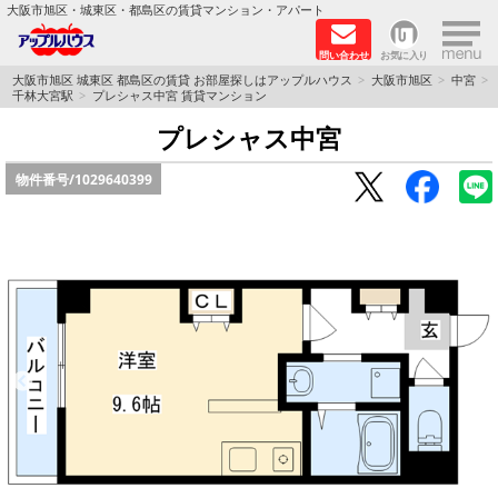
×
大阪市旭区・城東区・都島区の賃貸マンション・アパート
問い合わせ
お気に入り
TOPページ
大阪市旭区 城東区 都島区の賃貸 お部屋探しはアップルハウス
大阪市旭区
中宮
千林大宮駅
プレシャス中宮 賃貸マンション
シャーメゾン
プレシャス中宮
物件番号/
1029640399
路線·駅から探す
地域から探す
地図から探す
スタッフ
BLOG
RECRUIT