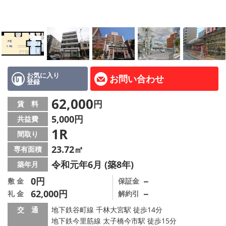
LINE公式アカウント
Instagram
店舗情報·アクセス
会社概要
お気に入り
お問い合わせ
登録
メールでお問い合わせ
62,000
円
賃 料
5,000円
共益費
1R
間取り
23.72㎡
専有面積
令和元年6月 (築8年)
築年月
0円
－
敷 金
保証金
62,000円
－
礼 金
解約引
交 通
地下鉄谷町線 千林大宮駅 徒歩14分
地下鉄今里筋線 太子橋今市駅 徒歩15分