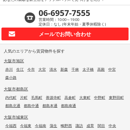
06-6957-7555
営業時間：10:00～19:00
定休日：なし (年末年始・夏季休暇除く)
メールで
お問い合わせ
人気のエリアから賃貸物件を探す
大阪市旭区
赤川
生江
今市
大宮
清水
新森
千林
太子橋
高殿
中宮
森小路
大阪市都島区
内代町
片町
毛馬町
善源寺町
高倉町
大東町
中野町
東野田町
都島北通
都島中通
都島本通
都島南通
大阪市城東区
今福西
今福東
今福南
蒲生
鴫野西
諏訪
成育
関目
中央