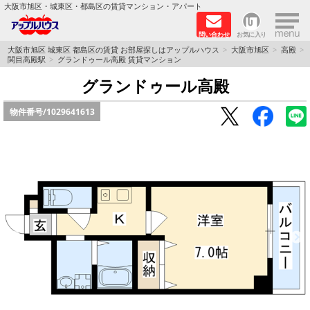
×
大阪市旭区・城東区・都島区の賃貸マンション・アパート
問い合わせ
お気に入り
TOPページ
大阪市旭区 城東区 都島区の賃貸 お部屋探しはアップルハウス
大阪市旭区
高殿
関目高殿駅
グランドゥール高殿 賃貸マンション
シャーメゾン
グランドゥール高殿
物件番号/
1029641613
路線·駅から探す
地域から探す
地図から探す
スタッフ
BLOG
RECRUIT