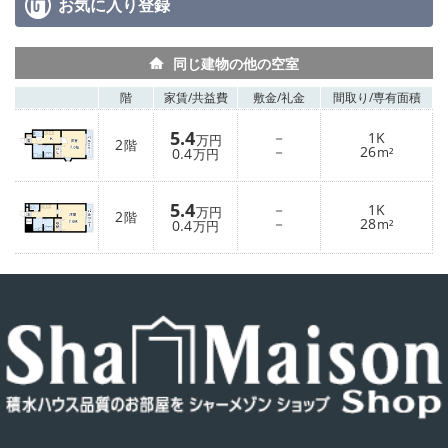
お気に入り
登録
同じ建物の他の空室
階
家賃/
共益費
敷金/
礼金
間取り/
専有面積
5.4
－
1K
万円
2
階
－
26
0.4
m²
万円
5.4
－
1K
万円
2
階
－
28
0.4
m²
万円