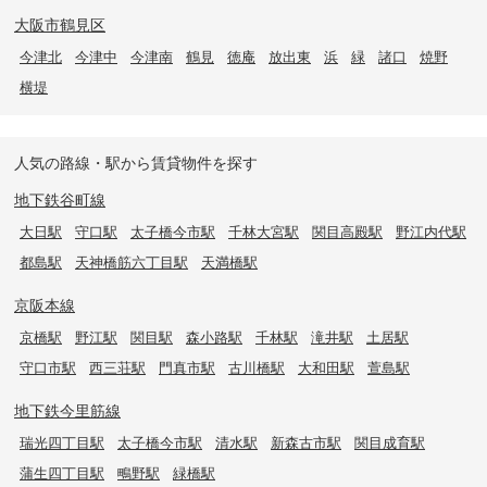
大阪市鶴見区
今津北
今津中
今津南
鶴見
徳庵
放出東
浜
緑
諸口
焼野
横堤
人気の路線・駅から賃貸物件を探す
地下鉄谷町線
大日駅
守口駅
太子橋今市駅
千林大宮駅
関目高殿駅
野江内代駅
都島駅
天神橋筋六丁目駅
天満橋駅
京阪本線
京橋駅
野江駅
関目駅
森小路駅
千林駅
滝井駅
土居駅
守口市駅
西三荘駅
門真市駅
古川橋駅
大和田駅
萱島駅
地下鉄今里筋線
瑞光四丁目駅
太子橋今市駅
清水駅
新森古市駅
関目成育駅
蒲生四丁目駅
鴫野駅
緑橋駅