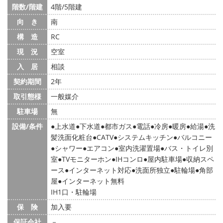
階数/階建
4階/5階建
向 き
南
構 造
RC
現 況
空室
入 居
相談
契約期間
2年
取引態様
一般媒介
駐車場
無
設備/条件
上水道
下水道
都市ガス
電話
冷房
暖房
給湯
洗
髪洗面化粧台
CATV
システムキッチン
バルコニー
シャワー
エアコン
室内洗濯置場
バス・トイレ別
室
TVモニターホン
IHコンロ
屋内駐車場
収納スペ
ース
インターネット対応
洗面所独立
駐輪場
角部
屋
インターネット無料
IH1口・駐輪場
保 険
加入要
保証会社
－