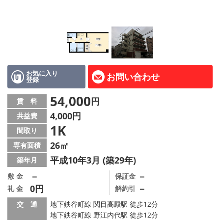
LINE公式アカウント
Instagram
店舗情報·アクセス
会社概要
お気に入り
お問い合わせ
登録
メールでお問い合わせ
54,000
円
賃 料
4,000円
共益費
1K
間取り
26㎡
専有面積
平成10年3月 (築29年)
築年月
－
－
敷 金
保証金
0円
－
礼 金
解約引
交 通
地下鉄谷町線 関目高殿駅 徒歩12分
地下鉄谷町線 野江内代駅 徒歩12分