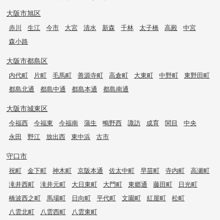
大阪市旭区
赤川
生江
今市
大宮
清水
新森
千林
太子橋
高殿
中宮
森小路
大阪市都島区
内代町
片町
毛馬町
善源寺町
高倉町
大東町
中野町
東野田町
都島北通
都島中通
都島本通
都島南通
大阪市城東区
今福西
今福東
今福南
蒲生
鴫野西
諏訪
成育
関目
中央
永田
野江
放出西
東中浜
古市
守口市
祝町
金下町
神木町
京阪本通
佐太中町
早苗町
寺内町
高瀬町
滝井西町
滝井元町
大日東町
大門町
東郷通
藤田町
日光町
橋波西之町
馬場町
日向町
平代町
文園町
紅屋町
松町
八雲北町
八雲西町
八雲東町